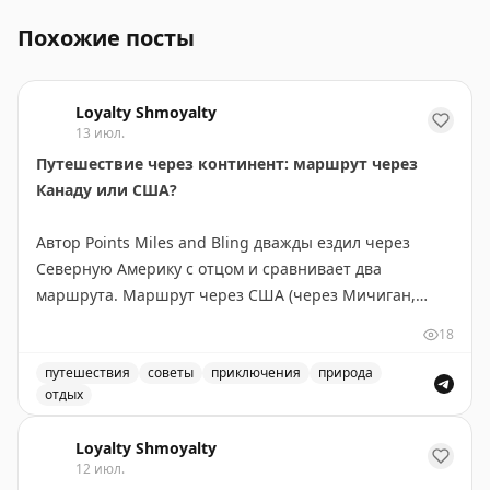
Похожие посты
Loyalty Shmoyalty
13 июл.
Путешествие через континент: маршрут через
Канаду или США?
Автор Points Miles and Bling дважды ездил через
Северную Америку с отцом и сравнивает два
маршрута. Маршрут через США (через Мичиган,
Монтану, Айдахо и Вашингтон) короче на 300 км и
18
экономнее по топливу — идеален, если спешите. Но
главное открытие — это не пейзажи, а люди и
путешествия
советы
приключения
природа
отдых
неожиданные остановки. В маленьком городке
Маршрут через Канаду или США: сравнение двух путе
Уоллес, Айдахо, владелица отеля предложила лучший
Loyalty Shmoyalty
номер, а ужин превратился в экскурсию по винному
12 июл.
погребу. Канадский маршрут длиннее, но предлагает