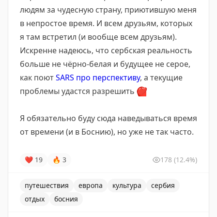
людям за чудесную страну, приютившую меня
в непростое время. И всем друзьям, которых
я там встретил (и вообще всем друзьям).
Искренне надеюсь, что сербская реальность
больше не чёрно-белая и будущее не серое,
как поют
SARS про перспективу
, а текущие
проблемы удастся разрешить
❤️
Я обязательно буду сюда наведываться время
от времени (и в Боснию), но уже не так часто.
❤
19
🔥
3
178
(12.4%)
путешествия
европа
культура
сербия
отдых
босния