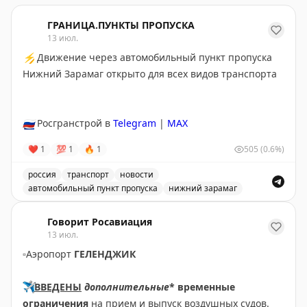
ГРАНИЦА.ПУНКТЫ ПРОПУСКА
13 июл.
⚡
Движение через автомобильный пункт пропуска
Нижний Зарамаг открыто для всех видов транспорта
🇷🇺
Росгранстрой в
Telegram
|
MAX
❤
1
💯
1
🔥
1
505
(0.6%)
россия
транспорт
новости
автомобильный пункт пропуска
нижний зарамаг
Движение через автомобильный пункт пропуска Нижни
Говорит Росавиация
13 июл.
▫️
Аэропорт
ГЕЛЕНДЖИК
✈️
ВВЕДЕНЫ
дополнительные
* временные
ограничения
на прием и выпуск воздушных судов.