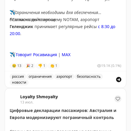
✈️
Ограничения необходимы для обеспечения
безопасности полетов.
*Согласно действующему NOTAM, аэропорт
Геленджик
принимает регулярные рейсы
с 8:30 до
20:00
.
✈️
Говорит Росавиация
|
MAX
😢
13
🎉
2
👎
1
👏
1
19.1K
(0.1%)
россия
ограничения
аэропорт
безопасность
новости
Введены временные ограничения на прием и выпуск в
Loyalty Shmoyalty
13 июл.
Цифровые декларации пассажиров: Австралия и
Европа модернизируют пограничный контроль