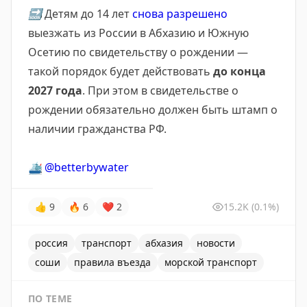
🔜
Детям до 14 лет
снова разрешено
выезжать из России в Абхазию и Южную
Осетию по свидетельству о рождении —
такой порядок будет действовать
до конца
2027 года
. При этом в свидетельстве о
рождении обязательно должен быть штамп о
наличии гражданства РФ.
🛳
@betterbywater
👍
9
🔥
6
❤
2
15.2K
(0.1%)
россия
транспорт
абхазия
новости
соши
правила въезда
морской транспорт
ПО ТЕМЕ