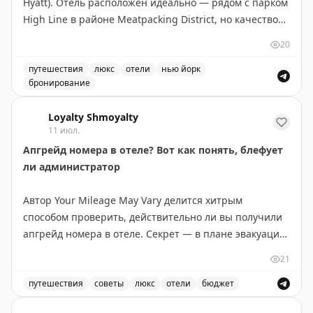
Hyatt). Отель расположен идеально — рядом с парком
High Line в районе Meatpacking District, но качество
не соответствует цене. Номер категории Standard
20
Queen (230 кв.м) оказался крошечным и устаревшим,
кровать неудобной, окна грязными. Персонал был
путешествия
люкс
отели
нью йорк
бронирование
невежлив и невнимателен к гостям. Завтрак не был
Обзор отеля The Standard, High Line в Нью-Йорке. Впе
предложен, апгрейд отклонен сразу. Дневной сбор
Loyalty Shmoyalty
$35 (отменен для Globalist) не указан на сайте. Автор
11 июл.
использовал бесплатный сертификат вместо 30 000
Апгрейд номера в отеле? Вот как понять, блефует
пойнтов и считает это хорошим решением, но не
ли администратор
рекомендует платить наличными ($772+налоги).
Отель нуждается в обновлении и переосмыслении
Автор Your Mileage May Vary делится хитрым
подхода к сервису.
способом проверить, действительно ли вы получили
апгрейд номера в отеле. Секрет — в плане эвакуации
The Bulkhead Seat
|
Original
на обратной стороне двери в номере. Этот план
21
показывает планировку всех комнат на этаже и
позволяет увидеть, где ваш номер находится в
путешествия
советы
люкс
отели
бюджет
иерархии отеля. В бюджетных отелях (Hyatt Place,
Советы по апгрейду номера в отеле и как проверить 