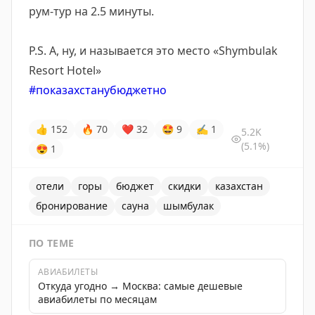
рум-тур на 2.5 минуты.
P.S. А, ну, и называется это место «Shymbulak
Resort Hotel»
#показахстанубюджетно
👍
152
🔥
70
❤
32
🤩
9
✍
1
5.2K
(5.1%)
😍
1
отели
горы
бюджет
скидки
казахстан
бронирование
сауна
шымбулак
ПО ТЕМЕ
АВИАБИЛЕТЫ
Откуда угодно → Москва: самые дешевые
авиабилеты по месяцам