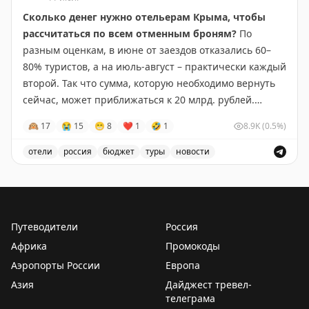
уголках мира в разные сезоны.
Сколько денег нужно отельерам Крыма, чтобы
Но все это в рамках нашего 7-дневного роуд-трипа,
рассчитаться по всем отменным броням?
По
который мы проводим с июля по начало октября.
разным оценкам, в июне от заездов отказались 60–
80% туристов, а на июль-август – практически каждый
На днях у нас разобрали все места на 2026 год
второй. Так что сумма, которую необходимо вернуть
– и мы добавили доп.дату на 5-11 сентября
сейчас, может приближаться к 20 млрд. рублей.
🙉
17
😭
15
😁
8
❤
1
🤣
1
8.9K
(0.5%)
🇰🇬
Желаем вам вдохновиться и стать
Почему гостиницы полуострова не могут быстро
первооткрывателем среди своих друзей!
погасить долги и какую роль турбизнес играет в
отели
россия
бюджет
туры
новости
экономике республики, написали на
ТурДоме
.
Отельеры Крыма не могут рассчитаться по отменным 
@tourdom
Путеводители
Россия
Африка
Промокоды
Аэропорты России
Европа
Азия
Дайджест тревел-
телеграма