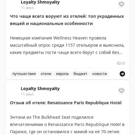
Hampton Inn) апгрейд часто означает всего лишь
Loyalty Shmoyalty
11 июл.
несколько дополнительных футов площади или более
Что чаще всего воруют из отелей: топ украденных
высокий этаж. В старых отелях с нестандартной
вещей и национальные особенности
планировкой различия более заметны. Автор
рекомендует всегда проверять карту эвакуации после
Немецкая компания Wellness Heaven провела
того, как вас поселили, чтобы понять реальный
масштабный опрос среди 1157 отельеров и выяснила,
размер полученного апгрейда. Иногда отель
какие предметы гости чаще всего берут с собой без
действительно дает хороший номер, но часто
разрешения.
«апгрейд» оказывается весьма скромным.
20
Топ украденных вещей выглядит предсказуемо:
путешествия
отели
европа
бюджет
новости
Your Mileage May Vary
|
Original
полотенца, халаты и косметика занимают первые
Обзор результатов опроса о самых часто украденных 
места. Но гости не останавливаются на мелочах — из
Loyalty Shmoyalty
11 июл.
номеров исчезают светильники и даже телевизоры.
Отзыв об отеле: Renaissance Paris Republique Hotel
Самые экстравагантные кражи показывают фантазию
Энтони из The Bulkhead Seat поделился
постояльцев: в Берлине гости крали сантехнику, в
впечатлениями о Renaissance Paris Republique Hotel в
Италии — рояль, во Франции — чучело кабана. Также
Париже, где он остановился с мамой на её 70-летие.
зафиксированы случаи кражи дверных номеров и