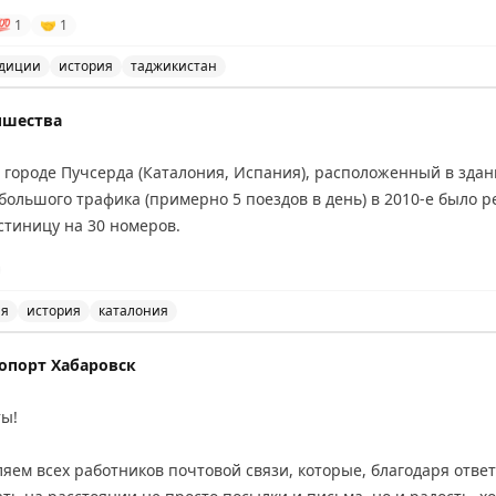
ы похожи больше на столовые, то тут прям дух советского Тад
💯
1
🤝
1
ая.
адиции
история
таджикистан
азговоры про всё на свете. Сначала не хотели брать денег, пот
окации в старой части Худжанда, где можно насладить
ишества
уше - тихий, спокойный, и понаблюдать за людьми. Это возраст,
в городе Пучсерда (Каталония, Испания), расположенный в зда
небольшого трафика (примерно 5 поездов в день) в 2010-е было 
стиницу на 30 номеров.
Z1JMpTYMqNWizSg47
ия
история
каталония
 в городе Пучсерда, расположенный в здании действующе
опорт Хабаровск
ты!
ляем всех работников почтовой связи, которые, благодаря отве