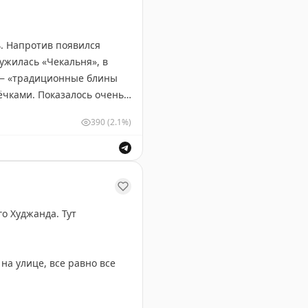
ь. Напротив появился
ружилась «Чекальня», в
ы — «традиционные блины
ёчками. Показалось очень
390
(2.1%)
ю есть чекалы с красной
диционного блюда Ивановского региона.
ным сомом (350₽) и
го Худжанда. Тут
ло.
на улице, все равно все