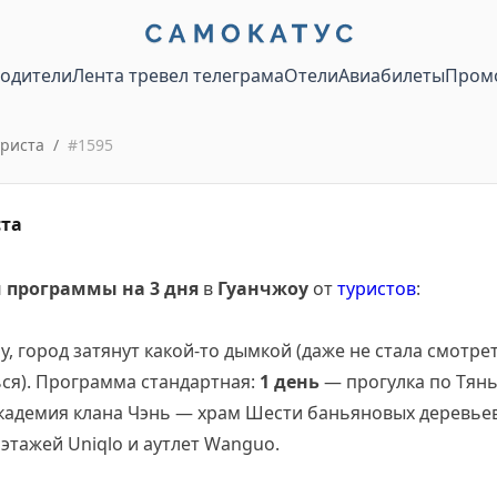
водители
Лента тревел телеграма
Отели
Авиабилеты
Пром
уриста
/
#
1595
ста
 программы на 3 дня
в
Гуанчжоу
от
туристов
:
, город затянут какой-то дымкой (даже не стала смотрет
ся). Программа стандартная:
1 день
— прогулка по Тянь
адемия клана Чэнь — храм Шести баньяновых деревье
этажей Uniqlo и аутлет Wanguo.