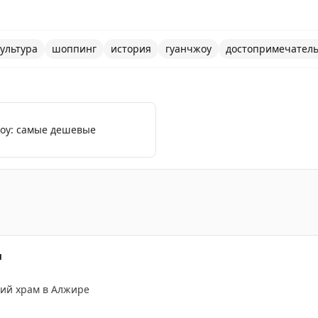
культура
шоппинг
история
гуанчжоу
достопримечател
жоу: самые дешевые
3 дня в Гуанчжоу: прогулка по Тяньхэ, башня на закате 
м
кий храм в Алжире