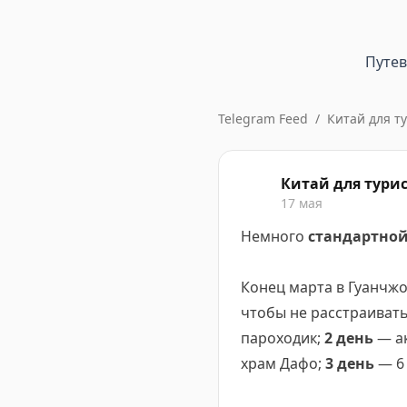
Путе
Telegram Feed
/
Китай для т
Китай для тури
17 мая
Немного
стандартной
Конец марта в Гуанчжоу
чтобы не расстраивать
пароходик;
2 день
— ак
храм Дафо;
3 день
— 6 