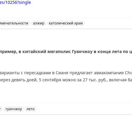
es/10256?single
имечательности
алжир
католический храм
ире - одно из интересных достопримечательностей стра
апример, в китайский мегаполис Гуанчжоу в конце лета по 
арианты с пересадками в Сиане предлагает авиакомпания Chin
 через девять дней, 5 сентября можно за 27 тыс. руб., включая б
веряли
в 18:00.
т
гуанчжоу
лето
Гуанчжоу из России с пересадками и низкими ценами.