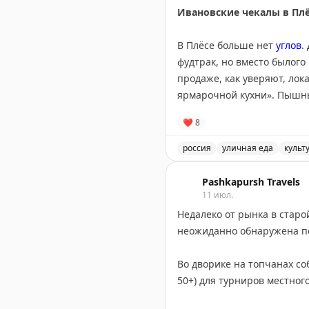
Ивановские чекалы в Пл
В Плёсе больше нет
углов
.
фудтрак, но вместо былого
продаже, как уверяют, ло
ярмарочной кухни». Пышны
хорошим.
❤
8
Самым любопытным показал
россия
уличная еда
культ
икрой (690₽ за два) и с мо
Автор пробует чекалы в П
Pashkapursh Travels
Из других ивановских блюд
11 июл.
Плёсская кулейка с мочёной
Недалеко от рынка в старо
Всё звучало крайне интере
Во дворике на топчанах со
Кстати, никогда раньше пр
50+) для турниров местно