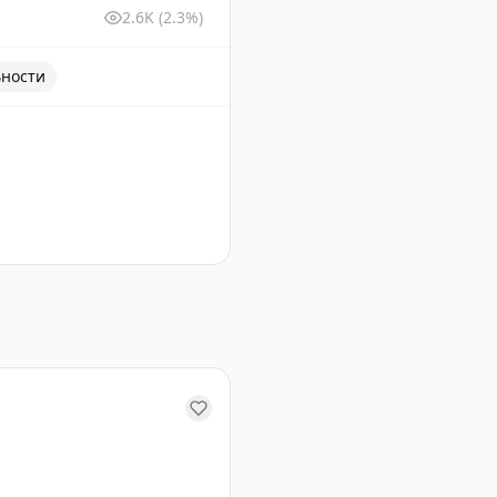
2.6K
(2.3%)
ьности
и шоппинг в Uniqlo.