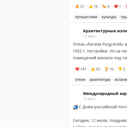
🥞
@ostrotamedia
И если современные чайхан
🔥
21
👍
10
🌭
4
❤
1
аудитория соответствующ
путешествия
культура
тр
Чайник чая - 2 сомони. И р
Открытие хидденджемной л
сдачу.
Архитектурные изл
12 июл.
Вот такой Таджикистан по д
Отель «Parada Puigcerdà» 
1922 г. постройки. Из-за 
Чойхонаи Ниёздегча
помещений вокзала под го
https://maps.app.goo.gl/
❤
147
👍
43
🏆
10
👎
2
отели
архитектура
испан
Отель «Parada Puigcerdà»
Международный аэр
12 июл.
📬
С Днём российской поч
Сегодня, 12 июля, поздрав