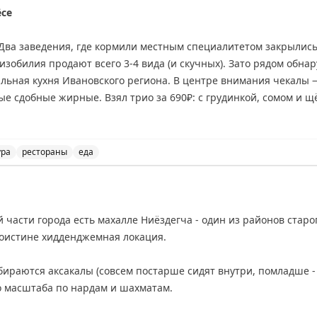
ёсе
 Два заведения, где кормили местным специалитетом закрылис
 изобилия продают всего 3-4 вида (и скучных). Зато рядом обна
кальная кухня Ивановского региона. В центре внимания чекал
е сдобные жирные. Взял трио за 690₽: с грудинкой, сомом и щ
ся сом, оно и понятно. Самыми скучными — щёчки. Ещё в мен
ура
рестораны
еда
роженым и брусникой (480₽ за два).
лёсе и рассказывает о своем впечатлении от этого тра
 в меню зелёные щи по-ивановски (350₽), тбря на квасе к копчё
 брусникой (320₽).
й части города есть махалле Ниёздегча - один из районов старо
неожиданно обнаружена поистине хидденджемная локация.
сно, но после
обедов на «Водоходе»
сил попробовать уже не бы
бираются аксакалы (совсем постарше сидят внутри, помладше - 
о чекалы не слышал, а вы?
го масштаба по нардам и шахматам.