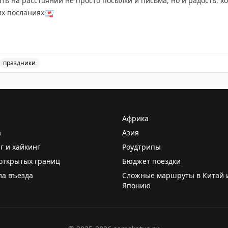
их посланиях
💌
, стабильной бесперебойной работы
💛
праздники
сийской почты и выражение благодарности работникам п
Африка
а
Азия
г и хайкинг
Роудтрипы
открытых границ
Бюджет поездки
ла въезда
Сложные маршруты в Китай 
Японию