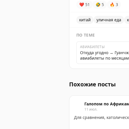
❤
51
🤣
5
🔥
3
китай
уличная еда
ПО ТЕМЕ
АВИАБИЛЕТЫ
Откуда угодно → Гуанч
авиабилеты по месяцам
Стандартная программа на 
Похожие посты
Галопом по Африка
11 июл.
Для сравнения, католичес