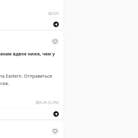
320
ны.
ценам вдвое ниже, чем у
a Eastern. Отправиться
агаж.
9.3K
(0.3%)