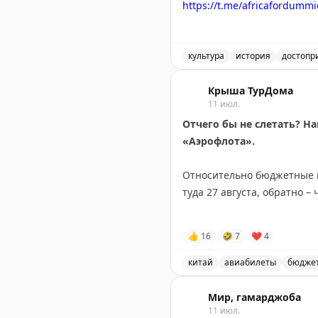
https://t.me/africafordummi
культура
история
достопр
Католический храм в Алж
Крыша ТурДома
11 июл.
Отчего бы не слетать? Н
«Аэрофлота».
Относительно бюджетные в
туда 27 августа, обратно –
Наличие и тарифы мы
про
👍
16
🤣
7
❤
4
@tourdom
китай
авиабилеты
бюдже
Бюджетные авиабилеты в 
Мир, гамарджоба
11 июл.