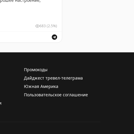
683
(2.5%)
очтовой связи за их труд.
Промокоды
Дайджест тревел-телеграма
Южная Америка
Пользовательское соглашение
и