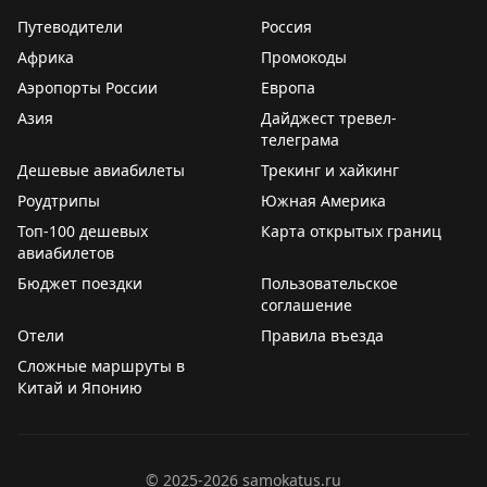
более продолжительные красивые виды: озера и леса
и туризма некоторые гости не могут устоять перед
Путеводители
Россия
Северного Онтарио, Канадские Скалистые горы.
соблазном взять на память что-то из номера.
Африка
Промокоды
Совет: если едите ради пейзажей — выбирайте
Отельеры уже привыкли к таким потерям и
Аэропорты России
Европа
Канаду и выделите 5-6 дней, посетив малые города
закладывают их в стоимость проживания.
Азия
Дайджест тревел-
вроде Вавы или Муз-Джо. Если спешите — США
телеграма
справедливо конкурируют, особенно если оставить
Your Mileage May Vary
|
Your Mileage May Vary
Дешевые авиабилеты
Трекинг и хайкинг
место для неожиданных открытий.
Роудтрипы
Южная Америка
Points Miles and Bling
|
Original
Топ-100 дешевых
Карта открытых границ
авиабилетов
Бюджет поездки
Пользовательское
соглашение
Отели
Правила въезда
Сложные маршруты в
Китай и Японию
©
2025-2026
samokatus.ru