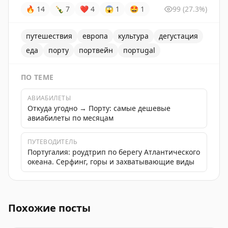
🔥
14
🍾
7
❤
4
😱
1
🤩
1
99
(27.3%)
путешествия
европа
культура
дегустация
еда
порту
портвейн
портugal
ПО ТЕМЕ
АВИАБИЛЕТЫ
Откуда угодно → Порту: самые дешевые
авиабилеты по месяцам
ПУТЕВОДИТЕЛЬ
Португалия: роудтрип по берегу Атлантического
океана. Серфинг, горы и захватывающие виды
Дегустация портвейна в Порту - уникальный опыт для 
Похожие посты