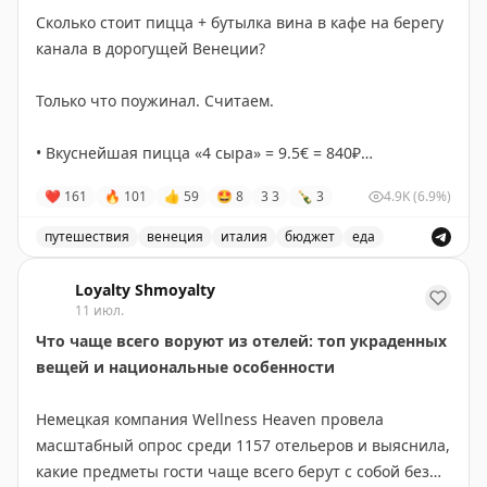
готовых исследовать страну в течение многих лет.
Сколько стоит пицца + бутылка вина в кафе на берегу
канала в дорогущей Венеции?
Points With a Crew
|
Wild About Travel
Только что поужинал. Считаем.
• Вкуснейшая пицца «4 сыра» = 9.5€ = 840₽
+
❤
161
🔥
101
👍
59
🤩
8
3
3
🍾
3
4.9K
(6.9%)
• Бутылка хорошего местного вина за 8€ = 700₽.
путешествия
венеция
италия
бюджет
еда
Итого 1540₽.
Стоимость пиццы и вина в кафе на берегу канала в Ве
Дорогая Венеция, да?
Loyalty Shmoyalty
11 июл.
P.S. Сдаю позицию: «
La Foca
»
Что чаще всего воруют из отелей: топ украденных
#поиталиибюджетно
вещей и национальные особенности
Немецкая компания Wellness Heaven провела
масштабный опрос среди 1157 отельеров и выяснила,
какие предметы гости чаще всего берут с собой без