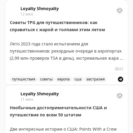
Loyalty Shmoyalty
12 июл.
Советы TPG для путешественников: как
справиться с жарой и толпами этим летом
Лето 2023 года стало испытанием для
путешественников: рекордные очереди в аэропортах
(2,99 млн проверок TSA в день), экстремальная жара в
США и Европе, плюс Чемпионат мира добавил толп в
22
крупные города. Команда The Points Guy поделилась
проверенными лайфхаками для комфортного
путешествия
советы
европа
сша
австралия
путешествия. Главное — гидратация: берите с собой
Советы для путешественников: как справиться с жаро
складную бутылку для воды и электролитные пакеты.
Loyalty Shmoyalty
11 июл.
Не забывайте пить воду за часы до полета. Проверьте
Необычные достопримечательности США и
бонусы своих кредитных карт: доступ в лаунжи
путешествие по всем 50 штатам
American Express Platinum дает спасение от жары и
толп на мероприятиях. Портативный вентилятор на
Две интересные истории о США: Points With a Crew
батарейках и охлаждающая маска для мигреней —