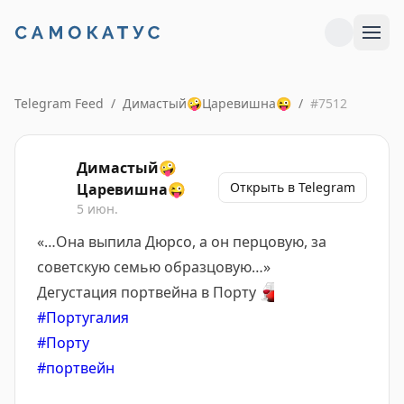
Telegram Feed
/
Димастый🤪Царевишна😜
/
#
7512
Димастый🤪
Открыть в Telegram
Царевишна😜
5 июн.
«…Она выпила Дюрсо, а он перцовую, за
советскую семью образцовую…»
Дегустация портвейна в Порту
🍷
#Португалия
#Порту
#портвейн