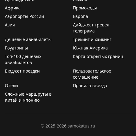
ночных пожарных тревог во время командировок и
Африка
Промокоды
отмечает, что они помогли ему быстро научиться
Аэропорты России
Европа
правильно действовать в чрезвычайной ситуации.
Азия
Дайджест тревел-
Вопрос остается открытым: как найти баланс между
телеграма
комфортом гостей и эффективностью подготовки к
Дешевые авиабилеты
Трекинг и хайкинг
реальной опасности?
Роудтрипы
Южная Америка
The Gate with Brian Cohen
|
Original
Топ-100 дешевых
Карта открытых границ
авиабилетов
Бюджет поездки
Пользовательское
соглашение
Отели
Правила въезда
Сложные маршруты в
Китай и Японию
©
2025-2026
samokatus.ru