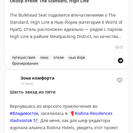
Обзор отеля: The Standard, High Line
The Bulkhead Seat поделился впечатлениями о The
Standard, High Line в Нью-Йорке (категория 6 World of
Hyatt). Отель расположен идеально — рядом с парком
High Line в районе Meatpacking District, но качество
не соответствует цене. Номер категории Standard
20
Queen (230 кв.м) оказался крошечным и устаревшим,
кровать неудобной, окна грязными. Персонал был
путешествия
люкс
отели
нью йорк
бронирование
невежлив и невнимателен к гостям. Завтрак не был
Обзор отеля The Standard, High Line в Нью-Йорке. Впе
предложен, апгрейд отклонен сразу. Дневной сбор
Зона комфорта
$35 (отменен для Globalist) не указан на сайте. Автор
12 июл.
использовал бесплатный сертификат вместо 30 000
Шесть звезд из пяти
пойнтов и считает это хорошим решением, но не
рекомендует платить наличными ($772+налоги).
Вернувшись из морского приключения во
Отель нуждается в обновлении и переосмыслении
#Владивосток
, заселилась в
📍
Rodina Residences
подхода к сервису.
Vladivostok 5
*
. Для меня, как для шеф-редактора
журнала альянса Rodina Hotels, увидеть этот проект
The Bulkhead Seat
|
Original