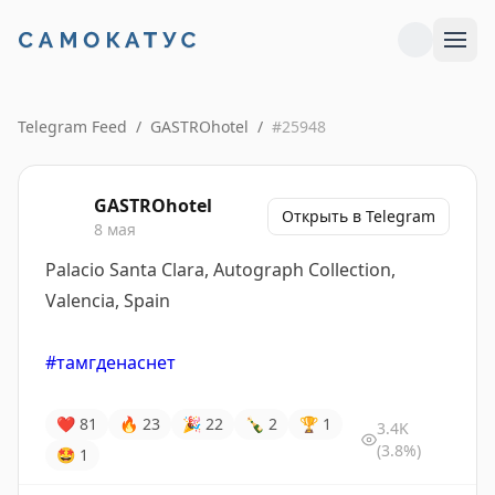
Telegram Feed
/
GASTROhotel
/
#
25948
GASTROhotel
Открыть в Telegram
8 мая
Palacio Santa Clara, Autograph Collection,
Valencia, Spain
#тамгденаснет
❤
81
🔥
23
🎉
22
🍾
2
🏆
1
3.4K
(3.8%)
🤩
1