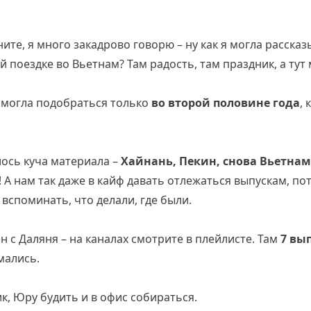
ните, я много закадрово говорю – ну как я могла расска
 поездке во Вьетнам? Там радость, там праздник, а ту
 смогла подобраться только
во второй половине года
, 
лось куча материала –
Хайнань, Пекин, снова Вьетнам
 А нам так даже в кайф давать отлежаться выпускам, по
 вспоминать, что делали, где были.
н с Даляня – на каналах смотрите в плейлисте. Там
7 вы
мались.
к, Юру будить и в офис собираться.