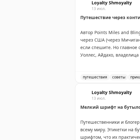
Loyalty Shmoyalty
13 июл.
Путешествие через конт
Автор Points Miles and Bl
через США (через Мичиган,
если спешите. Но главное 
Уоллес, Айдахо, владелица
Канадский маршрут длинне
Онтарио, Канадские Скалис
посетив малые города вро
путешествия
советы
прик
оставить место для неожи
Маршрут через Канаду ил
Loyalty Shmoyalty
13 июл.
Points Miles and Bling
|
Origi
Мелкий шрифт на бутылоч
Путешественники и блогер
всему миру. Этикетки на 
шрифтом, что их практиче