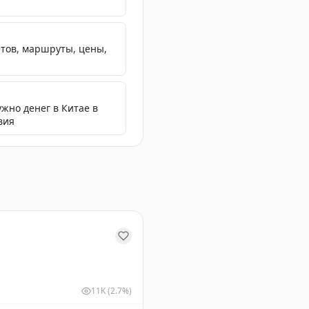
етов, маршруты, цены,
ужно денег в Китае в
вия
 и рассказывает о своих впечатлениях от поездок.
11K
(2.7%)