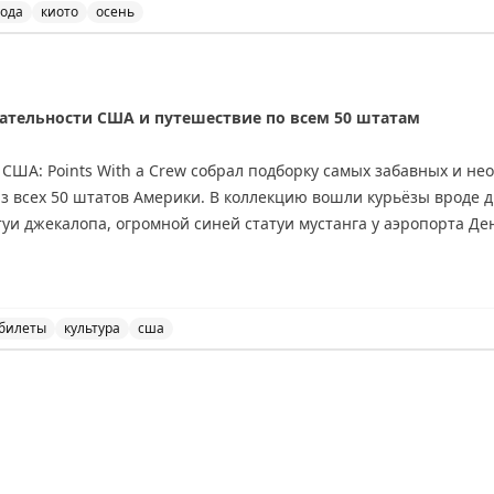
ода
киото
осень
ан рядом с Киото особенно хороши в это время года. К
тельности США и путешествие по всем 50 штатам
США: Points With a Crew собрал подборку самых забавных и н
 всех 50 штатов Америки. В коллекцию вошли курьёзы вроде д
уи джекалопа, огромной синей статуи мустанга у аэропорта Ден
ий путешественник Wild About Travel завершил амбициозный п
 путешествие началось с Гавайев и завершилось на Аляске. Пом
билеты
культура
сша
-Рико и на Виргинских островах. Среди его трёх любимых шта
ные достопримечательности всех 50 штатов США, включ
офе.
то США полны как забавных туристических аттракционов, так 
в, готовых исследовать страну в течение многих лет.