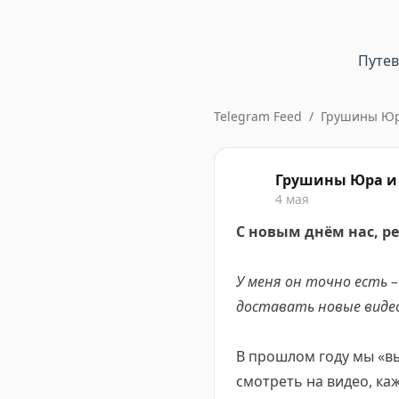
Путе
Telegram Feed
/
Грушины Юра
Грушины Юра и 
4 мая
С новым днём нас, ре
У меня он точно есть 
доставать новые видео.
В прошлом году мы «в
смотреть на видео, ка