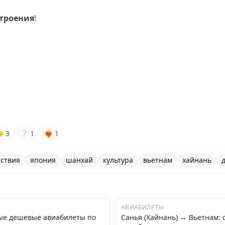
строения
!

3
❔
1
❤‍🔥
1
ствия
япония
шанхай
культура
вьетнам
хайнань
АВИАБИЛЕТЫ
ые дешевые авиабилеты по
Санья (Хайнань) → Вьетнам: