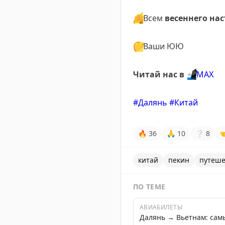
🌼
Всем
весеннего на
💛
Ваши ЮЮ
Читай нас в
📲
МАХ
#Далянь
#Китай
🔥
36
🙏
10
❔
8

китай
пекин
путеше
ПО ТЕМЕ
АВИАБИЛЕТЫ
Далянь → Вьетнам: сам