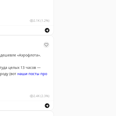
2.1K
(1.2%)
 дешевле «Аэрофлота».
 туда целых 13 часов —
роду (вот
наши посты про
2.4K
(2.3%)
о.