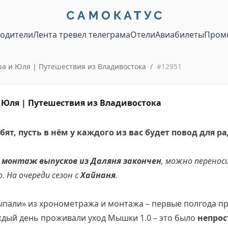
водители
Лента тревел телеграма
Отели
Авиабилеты
Пром
 и Юля | Путешествия из Владивостока
/
#
12951
Юля | Путешествия из Владивостока
бят, пусть в нём у каждого из вас будет повод для р
–
монтаж выпусков из Даляня закончен
, можно перенос
 На очереди сезон с
Хайнаня
.
ыпали» из хронометража и монтажа – первые полгода пр
ждый день проживали уход Мышки 1.0 – это было
непрос