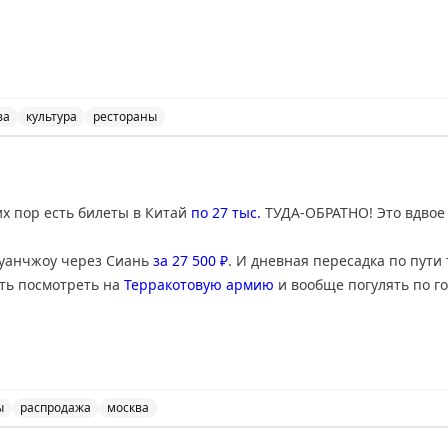
out Travel
ва
культура
рестораны
k в Москве, узнайте о культуре и еде города.
сих пор есть билеты в Китай
по 27 тыс.
ТУДА-ОБРАТНО! Это вдвое
Гуанчжоу через Сиань
за 27 500 ₽
. И дневная пересадка по пути
ить посмотреть на
Терракотовую армию
и вообще погулять по го
 в Гуанчжоу с 3-часовой пересадкой в Шанхае.
ы
распродажа
москва
й от China Eastern, цены от 27 тыс. рублей туда-обратн