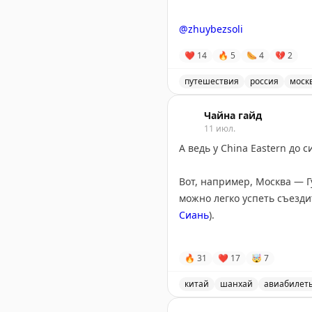
Points With a Crew
|
Wild Ab
@zhuybezsoli
❤
14
🔥
5
🌭
4
💔
2
путешествия
россия
моск
Видео-обзор ресторана Fol
Чайна гайд
11 июл.
А ведь у China Eastern до 
Вот, например, Москва — 
можно легко успеть съезд
Сиань
).
А
за 30 700 ₽
можно улететь
🔥
31
❤
17
🤯
7
китай
шанхай
авиабилет
Дешевые авиабилеты в Кита