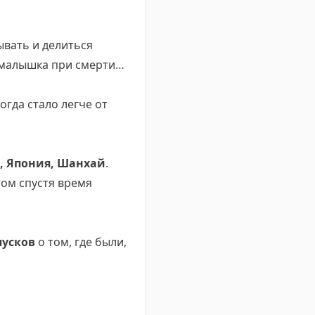
зывать и делиться
т малышка при смерти…
когда стало легче от
, Япония, Шанхай
.
том спустя время
пусков
о том, где были,