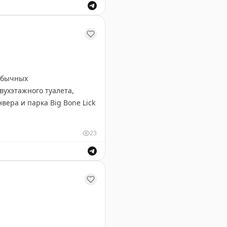
расивая японская природа и уникальная архитектура.
еобычных
вухэтажного туалета,
вера и парка Big Bone Lick
23
роект — посетил все 50
имо штатов, он побывал в
тов — Мэн с его живописным
ая двухэтажный туалет и巨альную синюю статую мустанг
и возможностей для