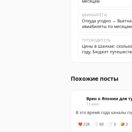
месяцам
АВИАБИЛЕТЫ
Откуда угодно → Вьетн
авиабилеты по месяцам
ПУТЕВОДИТЕЛЬ
Цены в Шанхае: сколько
году. Бюджет путешестви
Автор делится опытом пут
Похожие посты
Врен о Японии для т
13 июл.
В это время года каналы г
❤
228
❔
60
❔
3
🤣
3