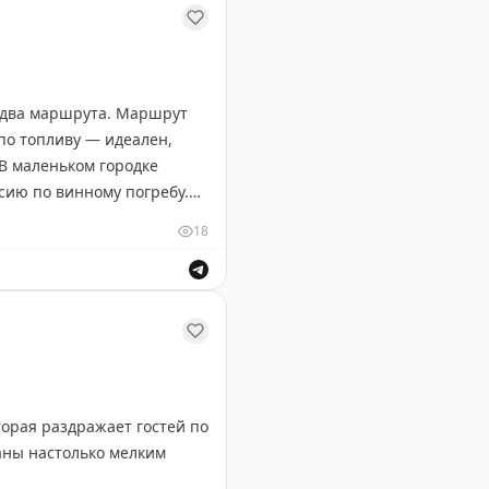
т два маршрута. Маршрут
по топливу — идеален,
 В маленьком городке
сию по винному погребу.
а и леса Северного
18
у и выделите 5-6 дней,
ируют, особенно если
ственников и описания пейзажей.
орая раздражает гостей по
аны настолько мелким