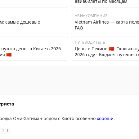
авиабилеты по месяцам
АВИАКОМПАНИЯ
ам: самые дешевые
Vietnam Airlines — карта пол
FAQ
ПУТЕВОДИТЕЛЬ
 нужно денег в Китае в 2026
Цены в Пекине 🇨🇳: Сколько н
я 🇨🇳
2026 году - Бюджет путешест
ешествий по Китаю, Вьетнаму, Японии и другим странам,
уриста
ородка Оми-Хатиман рядом с Киото особенно
хороши
.
❔
1