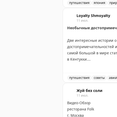
путешествия
япония
прир
Каналы городка Оми-Хатим
Loyalty Shmoyalty
11 июл.
Необычные достопримеча
Две интересные истории о 
достопримечательностей из
самой большой в мире стат
в Кентукки.
В то же время австралийск
штатов США за 35 лет. Его
путешествия
советы
авиа
Вашингтоне, Гуаме, Пуэрто
Самые необычные и забав
побережьем и отличным к
Жуй без соли
11 июл.
Видео-Обзор
Эти истории показывают, ч
ресторана Folk
серьёзных путешественнико
г. Москва