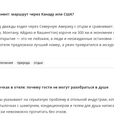
инент: маршрут через Канаду или США?
ing дважды ездил через Северную Америку с отцом и сравнивае
 Монтану, Айдахо и Вашингтон) короче на 300 км и экономнее 
открытие — это не пейзажи, а люди и неожиданные остановки.
 отеля предложила лучший номер, а ужин превратился в экскур
е, но предлагает более продолжительные красивые виды: озер
тые горы. Совет: если едите ради пейзажей — выбирайте Канад
де Вавы или Муз-Джо. Если спешите — США справедливо конкур
лючения
природа
отдых
данных открытий.
и США: сравнение двух путешествий. Советы для путеше
nal
ках в отеле: почему гости не могут разобраться в душе
ы указывают на серьёзную проблему в отельной индустрии, кот
бутылочках с шампунем, кондиционером и гелем для душа напис
ски невозможно прочитать без очков.