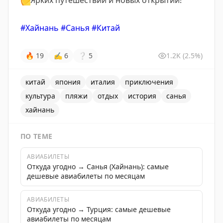
💛
Ярких путешествий и новых открытий!
#Хайнань
#Санья
#Китай
🔥
19
✍
6
❔
5
1.2K
(2.5%)
китай
япония
италия
приключения
культура
пляжи
отдых
история
санья
хайнань
ПО ТЕМЕ
АВИАБИЛЕТЫ
Откуда угодно → Санья (Хайнань): самые
дешевые авиабилеты по месяцам
АВИАБИЛЕТЫ
Откуда угодно → Турция: самые дешевые
авиабилеты по месяцам