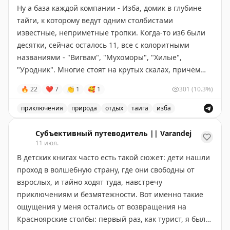
Ну а база каждой компании - Изба, домик в глубине
тайги, к которому ведут одним столбистами
известные, неприметные тропки. Когда-то изб были
десятки, сейчас осталось 11, все с колоритными
названиями - "Вигвам", "Мухоморы", "Хилые",
"Уродник". Многие стоят на крутых скалах, причём
изба "Грифы" расположена так, что снизу её не
🔥
22
❤
7
👏
1
🥰
1
301
(10.3%)
увидишь, а наверх залезет только опытный столбист.
приключения
природа
отдых
таига
изба
Избами их называют довольно условно: когда-то это
Изба в тайге - уникальное место для отдыха и приклю
правда были маленькие избушки, часто горевшие
Субъективный путеводитель || Varandej
(причём нередко - от чужих рук), но современные
11 июл.
избы - это вполне благоустроенные каменные дома с
В детских книгах часто есть такой сюжет: дети нашли
безупречной чистотой внутри, часто даже с
проход в волшебную страну, где они свободны от
электричеством от аккумуляторов и солнечных
взрослых, и тайно ходят туда, навстречу
батарей. И - с железными дверьми и ставнями:
приключениям и безмятежности. Вот именно такие
потому и строятся избы вдали от торных троп, что
ощущения у меня остались от возвращения на
чужаков в них не ждут. Сложная история отношений
Красноярские столбы: первый раз, как турист, я был
столбистов с заповедником пока вырулила так, что