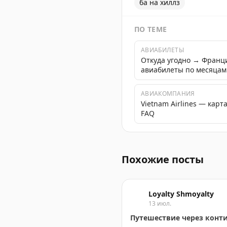
ба на хиллз
ПО ТЕМЕ
АВИАБИЛЕТЫ
Откуда угодно → Франц
авиабилеты по месяцам
АВИАКОМПАНИЯ
Vietnam Airlines — карт
FAQ
Советы по фотографирова
Похожие посты
Loyalty Shmoyalty
13 июл.
Путешествие через конт