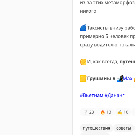
из-за этих метаморфоз
никого.
🔵
Таксисты внизу раб
примерно 5 человек пр
сразу водителю покажи
💛
И, как всегда,
путеш
🟨
Грушины в
📲
Мах
#Вьетнам
#Дананг
❔
23
🔥
13
✍
10
путешествия
советы