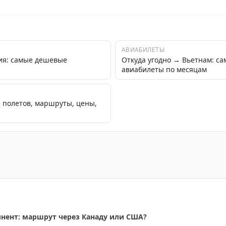
АВИАБИЛЕТЫ
ия: самые дешевые
Откуда угодно → Вьетнам: с
авиабилеты по месяцам
а полетов, маршруты, цены,
нию на Золотом мосту в Вьетнаме без толпы, путешеств
инент: маршрут через Канаду или США?