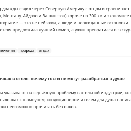
ing дважды ездил через Северную Америку с отцом и сравнивае
 Монтану, Айдахо и Вашингтон) короче на 300 км и экономнее 
открытие — это не пейзажи, а люди и неожиданные остановки.
 отеля предложила лучший номер, а ужин превратился в экскур
е, но предлагает более продолжительные красивые виды: озер
тые горы. Совет: если едите ради пейзажей — выбирайте Канад
де Вавы или Муз-Джо. Если спешите — США справедливо конкур
лючения
природа
отдых
данных открытий.
и США: сравнение двух путешествий. Советы для путеше
nal
ках в отеле: почему гости не могут разобраться в душе
ы указывают на серьёзную проблему в отельной индустрии, кот
бутылочках с шампунем, кондиционером и гелем для душа напис
ски невозможно прочитать без очков.
ной комнате, особенно в душе, носить очки неудобно и непрак
 ванну, рискуя их повредить, либо многократно выходить из ду