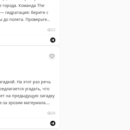
е города. Команда The
— гидратация: берите с
ы до полета. Проверьте
т жары и толп на
22
ней — неожиданные, но
ондиционера. И помните:
ешествия по Австралии, США и Европе.
гадкой. На этот раз речь
едлагается угадать, что
вет на предыдущую загадку
з-за эрозии материала.
рии статей.
26