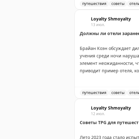
какая бутылка для чего п
путешествия
советы
отел
шампуня или наоборот.
Путешественники жалуютс
Loyalty Shmoyalty
13 июл.
Отели могли бы легко реши
Должны ли отели заране
контрастные цвета. Это ул
путешественникам приходи
Брайан Коэн обсуждает ди
учения среди ночи наруша
Gary Leff
|
View from the W
элемент неожиданности, ч
приводит пример отеля, ко
времени, когда большинст
время командировок и отм
ситуации. Вопрос остается
путешествия
советы
отел
реальной опасности?
Должны ли отели заранее
Loyalty Shmoyalty
12 июл.
The Gate with Brian Cohen
|
O
Советы TPG для путешест
Лето 2023 года стало испы