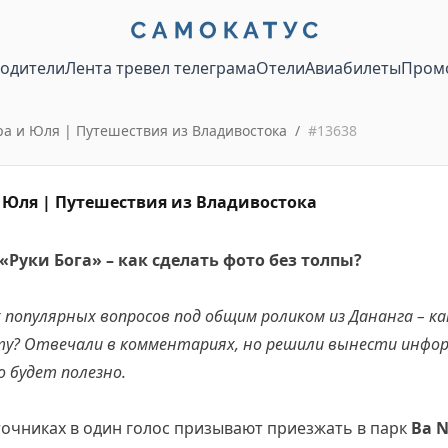
водители
Лента тревел телеграма
Отели
Авиабилеты
Пром
 и Юля | Путешествия из Владивостока
/
#
13638
Юля | Путешествия из Владивостока
Руки Бога» – как сделать фото без толпы?
 популярных вопросов под общим роликом из Дананга – ка
ту? Отвечали в комментариях, но решили вынести инфо
о будет полезно.
сточниках в один голос призывают приезжать в парк
Ba N