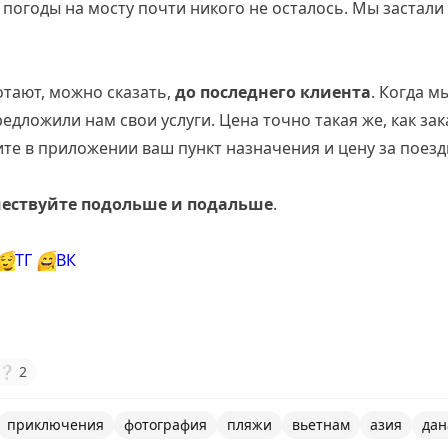
 погоды на мосту почти никого не осталось. Мы застали
отают, можно сказать,
до последнего клиента
. Когда м
едложили нам свои услуги. Цена точно такая же, как зак
те в приложении ваш пункт назначения и цену за поездк
ествуйте подольше и подальше
.
😌
ТГ
😄
ВК
❔
2
приключения
фотография
пляжи
вьетнам
азия
дан