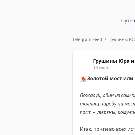
Путе
Telegram Feed
/
Грушины Юра
Грушины Юра и 
13 июн.
🔖
Золотой мост или «
Пожалуй, один из самых
толпищ народу на мос
пост – уверены, кому-т
Итак, почти во всех и