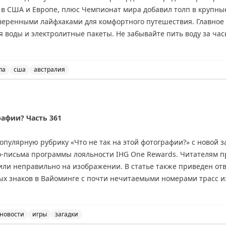
 в США и Европе, плюс Чемпионат мира добавил толп в крупны
оверенными лайфхаками для комфортного путешествия. Главное 
я воды и электролитные пакеты. Не забывайте пить воду за час
рт: доступ в лаунжи American Express Platinum дает спасение о
й вентилятор на батарейках и охлаждающая маска для мигре
еред бронированием отеля обязательно проверьте наличие к
па
сша
австралия
но улететь в Австралию, где сейчас зима.
ков: как справиться с жарой и толпами этим летом, пут
рафии? Часть 361
пулярную рубрику «Что не так на этой фотографии?» с новой за
-письма программы лояльности IHG One Rewards. Читателям пр
или неправильно на изображении. В статье также приведен от
ых знаков в Вайоминге с почти нечитаемыми номерами трасс и
лей присылать свои фотографии и скриншоты для участия в се
riginal
новости
игры
загадки