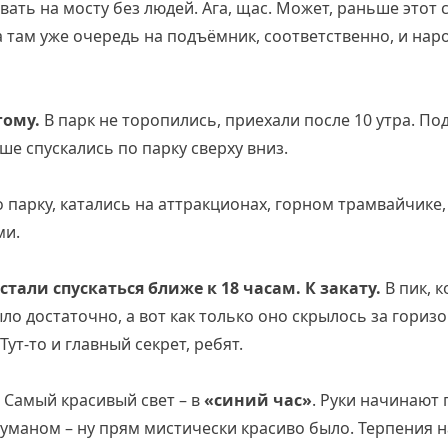
ать на мосту без людей. Ага, щас. Может, раньше этот 
а там уже очередь на подъёмник, соответственно, и наро
гому.
В парк не торопились, приехали после 10 утра. По
е спускались по парку сверху вниз.
о парку, катались на аттракционах, горном трамвайчике,
ми.
стали спускаться ближе к 18 часам. К закату.
В пик, к
ло достаточно, а вот как только оно скрылось за горизо
Тут-то и главный секрет, ребят.
Самый красивый свет – в
«синий час»
. Руки начинают 
туманом – ну прям мистически красиво было. Терпения 