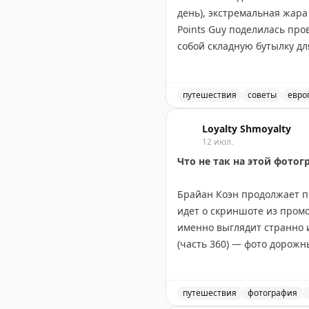
день), экстремальная жара
Points Guy поделилась пр
собой складную бутылку дл
бонусы своих кредитных ка
мероприятиях. Портативны
эффективные помощники. П
путешествия
советы
евро
если жара невыносима, мож
Советы для путешественни
Loyalty Shmoyalty
12 июл.
Andrew Kunesh
|
Original
Что не так на этой фотог
Брайан Коэн продолжает по
идет о скриншоте из промо
именно выглядит странно 
(часть 360) — фото дорожн
Брайан приглашает читате
The Gate with Brian Cohen
путешествия
фотография
|
O