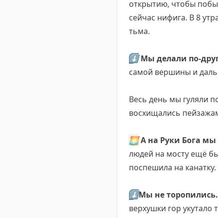
открытию, чтобы побыв
сейчас нифига. В 8 утр
тьма.
⬇️
Мы делали по-дру
самой вершины и дальш
Весь день мы гуляли п
восхищались пейзажа
🌅
А на Руки Бога мы 
людей на мосту ещё бы
поспешила на канатку. 
⬇️
Мы не торопились.
верхушки гор укутало 