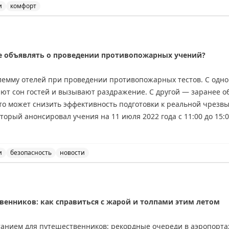
редназначена. Это приводит к путанице — люди случайно испол
и
комфорт
я на мелкий шрифт на бутылочках с шампунем и кондици
ть эту проблему, просто увеличив размер шрифта на этикетках
е объявлять о проведении противопожарных учений?
учшило бы опыт гостей и сделало бы пребывание в отеле боле
тся адаптироваться к этому неудобству самостоятельно.
лемму отелей при проведении противопожарных тестов. С одн
ют сон гостей и вызывают раздражение. С другой — заранее 
ing
то может снизить эффективность подготовки к реальной чрезв
торый анонсировал учения на 11 июля 2022 года с 11:00 до 15
во гостей не спят. Брайан делится личным опытом частых ночн
ечает, что они помогли ему быстро научиться правильно дейст
 открытым: как найти баланс между комфортом гостей и эффект
и
безопасность
новости
 объявлять о проведении противопожарных учений, обсу
riginal
венников: как справиться с жарой и толпами этим летом
танием для путешественников: рекордные очереди в аэропортах