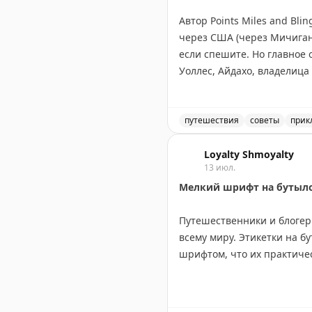
Автор Points Miles and Bl
через США (через Мичиган,
если спешите. Но главное 
Уоллес, Айдахо, владелица
Канадский маршрут длинне
Онтарио, Канадские Скалис
посетив малые города вро
путешествия
советы
прик
оставить место для неожи
Маршрут через Канаду ил
Loyalty Shmoyalty
13 июл.
Points Miles and Bling
|
Origi
Мелкий шрифт на бутылоч
Путешественники и блогер
всему миру. Этикетки на 
шрифтом, что их практиче
Проблема в том, что в ван
либо надевать их в мокрую