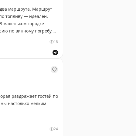
т два маршрута. Маршрут
по топливу — идеален,
 В маленьком городке
сию по винному погребу.
а и леса Северного
18
у и выделите 5-6 дней,
ируют, особенно если
ственников и описания пейзажей.
орая раздражает гостей по
аны настолько мелким
тично. Гости вынуждены
24
ша, чтобы разобраться,