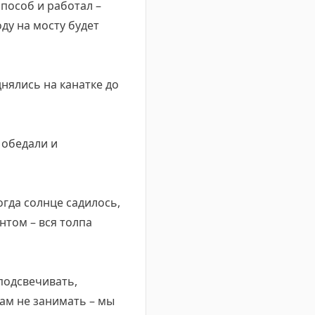
способ и работал –
ду на мосту будет
днялись на канатке до
 обедали и
огда солнце садилось,
нтом – вся толпа
подсвечивать,
нам не занимать – мы