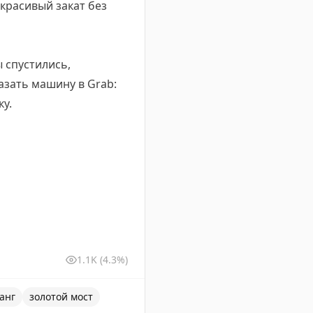
 красивый закат без
ы спустились,
азать машину в Grab:
у.
1.1K
(4.3%)
анг
золотой мост