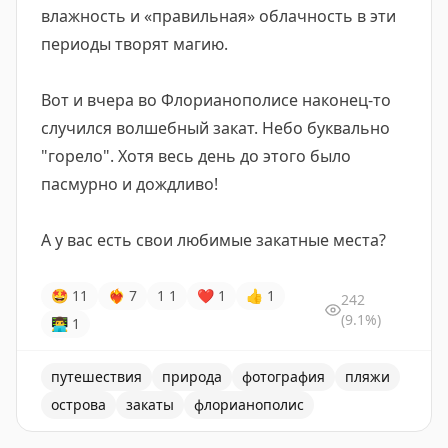
влажность и «правильная» облачность в эти
периоды творят магию.
Вот и вчера во Флорианополисе наконец-то
случился волшебный закат. Небо буквально
"горело". Хотя весь день до этого было
пасмурно и дождливо!
А у вас есть свои любимые закатные места?
🤩
11
❤‍🔥
7
1
1
❤
1
👍
1
242
(9.1%)
👨‍💻
1
путешествия
природа
фотография
пляжи
острова
закаты
флорианополис
Автор делится формулой для наблюдения потрясающих