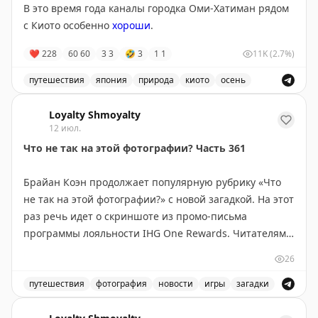
В это время года каналы городка Оми-Хатиман рядом
более продолжительные красивые виды: озера и леса
с Киото особенно
хороши
.
Северного Онтарио, Канадские Скалистые горы.
Совет: если едите ради пейзажей — выбирайте
❤
228
60
60
3
3
🤣
3
1
1
11K
(2.7%)
Канаду и выделите 5-6 дней, посетив малые города
вроде Вавы или Муз-Джо. Если спешите — США
путешествия
япония
природа
киото
осень
справедливо конкурируют, особенно если оставить
Каналы городка Оми-Хатиман рядом с Киото особенно 
место для неожиданных открытий.
Loyalty Shmoyalty
12 июл.
Points Miles and Bling
Что не так на этой фотографии? Часть 361
|
Original
Брайан Коэн продолжает популярную рубрику «Что
не так на этой фотографии?» с новой загадкой. На этот
раз речь идет о скриншоте из промо-письма
программы лояльности IHG One Rewards. Читателям
предлагается угадать, что именно выглядит странно
26
или неправильно на изображении. В статье также
приведен ответ на предыдущую загадку (часть 360) —
путешествия
фотография
новости
игры
загадки
фото дорожных знаков в Вайоминге с почти
Загадка «Что не так на этой фотографии?» продолжае