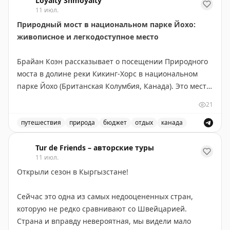
нечитаемыми номерами трасс из-за эрозии
Loyalty Shmoyalty
11 июл.
материала. Брайан приглашает читателей присылать
Природный мост в национальном парке Йохо:
свои фотографии и скриншоты для участия в серии
живописное и легкодоступное место
статей.
Брайан Коэн рассказывает о посещении Природного
The Gate with Brian Cohen
|
Original
моста в долине реки Кикинг-Хорс в национальном
парке Йохо (Британская Колумбия, Канада). Это место
находится всего в 3 км юго-западнее деревни Филд и
21
легко доступно — не требует пеших прогулок,
достаточно пройти по искусственному мосту от
путешествия
природа
бюджет
отдых
канада
парковки. Природный мост образовался благодаря
Посетите природный мост в национальном парке Йохо
эрозии известняка и абразии, вызванной потоком
Tur de Friends – авторские туры
11 июл.
реки. Река продолжает активно вырезать русло,
Открыли сезон в Кыргызстане!
создавая впечатляющие скальные формации с
водяными бассейнами. Вход в парк Йохо платный, но
Сейчас это одна из самых недооцененных стран,
сам Природный мост посещать бесплатно. Идеально
которую не редко сравнивают со Швейцарией.
подходит для быстрого визита — даже 10 минут
Страна и вправду невероятная, мы видели мало
достаточно. Учтите, что в пиковый сезон здесь