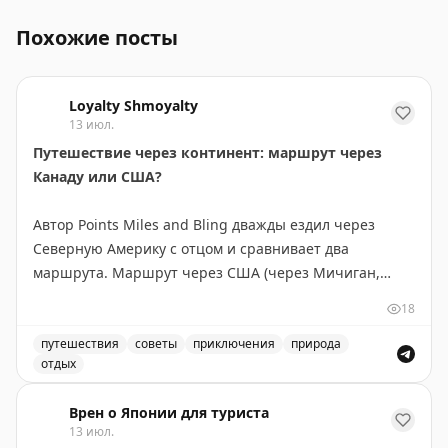
Похожие посты
Loyalty Shmoyalty
13 июл.
Путешествие через континент: маршрут через
Канаду или США?
Автор Points Miles and Bling дважды ездил через
Северную Америку с отцом и сравнивает два
маршрута. Маршрут через США (через Мичиган,
Монтану, Айдахо и Вашингтон) короче на 300 км и
18
экономнее по топливу — идеален, если спешите. Но
главное открытие — это не пейзажи, а люди и
путешествия
советы
приключения
природа
отдых
неожиданные остановки. В маленьком городке
Маршрут через Канаду или США: сравнение двух путе
Уоллес, Айдахо, владелица отеля предложила лучший
Врен о Японии для туриста
номер, а ужин превратился в экскурсию по винному
13 июл.
погребу. Канадский маршрут длиннее, но предлагает