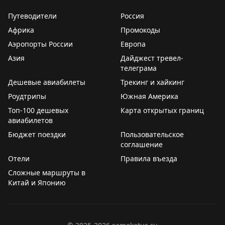
вынуждены либо надевать их в мокрую ванну, рискуя
Путеводители
Россия
их повредить, либо многократно выходить из душа,
Африка
Промокоды
чтобы разобраться, какая бутылка для чего
Аэропорты России
Европа
предназначена. Это приводит к путанице — люди
Азия
случайно используют кондиционер вместо шампуня
Дайджест тревел-
телеграма
или наоборот.
Дешевые авиабилеты
Трекинг и хайкинг
Отели могли бы легко решить эту проблему, просто
Роудтрипы
Южная Америка
увеличив размер шрифта на этикетках или используя
Топ-100 дешевых
Карта открытых границ
более контрастные цвета. Это улучшило бы опыт
авиабилетов
гостей и сделало бы пребывание в отеле более
Бюджет поездки
Пользовательское
комфортным. Пока же путешественникам приходится
соглашение
адаптироваться к этому неудобству самостоятельно.
Отели
Правила въезда
Сложные маршруты в
Gary Leff
|
View from the Wing
Китай и Японию