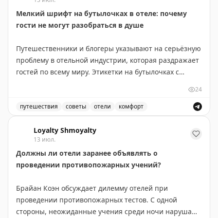
погребу. Канадский маршрут длиннее, но предлагает
Мелкий шрифт на бутылочках в отеле: почему
более продолжительные красивые виды: озера и леса
гости не могут разобраться в душе
Северного Онтарио, Канадские Скалистые горы.
Совет: если едите ради пейзажей — выбирайте
Путешественники и блогеры указывают на серьёзную
Канаду и выделите 5-6 дней, посетив малые города
проблему в отельной индустрии, которая раздражает
вроде Вавы или Муз-Джо. Если спешите — США
гостей по всему миру. Этикетки на бутылочках с
справедливо конкурируют, особенно если оставить
шампунем, кондиционером и гелем для душа
место для неожиданных открытий.
24
написаны настолько мелким шрифтом, что их
практически невозможно прочитать без очков.
путешествия
советы
отели
комфорт
Points Miles and Bling
|
Original
Путешественники жалуются на мелкий шрифт на бутыл
Проблема в том, что в ванной комнате, особенно в
Loyalty Shmoyalty
13 июл.
душе, носить очки неудобно и непрактично. Гости
Должны ли отели заранее объявлять о
вынуждены либо надевать их в мокрую ванну, рискуя
проведении противопожарных учений?
их повредить, либо многократно выходить из душа,
чтобы разобраться, какая бутылка для чего
Брайан Коэн обсуждает дилемму отелей при
предназначена. Это приводит к путанице — люди
проведении противопожарных тестов. С одной
случайно используют кондиционер вместо шампуня
стороны, неожиданные учения среди ночи нарушают
или наоборот.