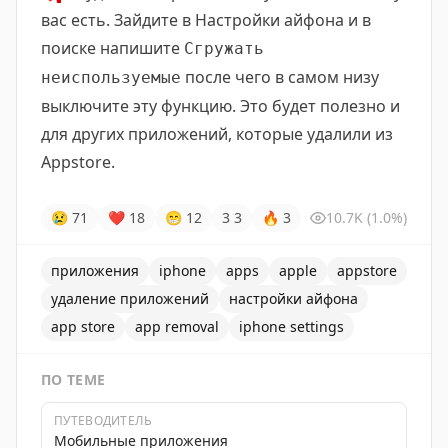
вас есть. Зайдите в Настройки айфона и в
поиске напишите
Сгружать
после чего в самом низу
неиспользуемые
выключите эту функцию. Это будет полезно и
для других приложений, которые удалили из
Appstore.
😢
71
❤
18
😁
12
3
3
🔥
3
10.7K
(1.0%)
приложения
iphone
apps
apple
appstore
удаление приложений
настройки айфона
app store
app removal
iphone settings
ПО ТЕМЕ
ПУТЕВОДИТЕЛЬ
Мобильные приложения