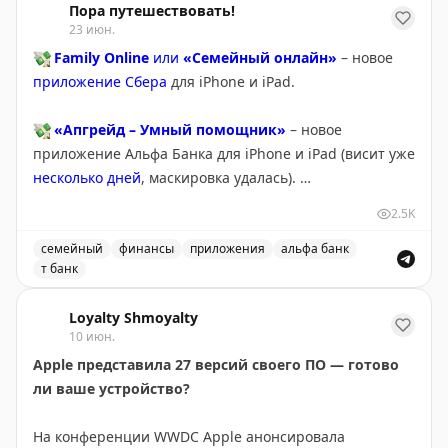
Пора путешествовать!
скачивать, а в аэропорту, отеле или за границей это
23 июн.
может стать серьезной проблемой при медленном
💸
Family Online
или
«Семейный онлайн»
– новое
интернете. Автор рекомендует отключить эту
приложение Сбера
для iPhone и iPad.
функцию в Settings > Apps > App Store перед
поездкой. На Android похожая функция называется
💸
«Апгрейд – Умный помощник»
– новое
«app archiving» и дает больше контроля. Лучше
приложение Альфа Банка для iPhone и iPad (висит уже
заранее убедиться, что все нужные приложения
несколько дней
, маскировка удалась).
установлены, чем обнаружить их отсутствие в
критический момент.
2.5K
💸
Про
Т-Банк
не забываем.
семейный
финансы
приложения
альфа банк
Your Mileage May Vary
|
Original
т банк
👉
«Пора путешествовать!» – подпишись:
Telegram
Новые приложения для iPhone и iPad от Сбера и Альф
|
MAX
Loyalty Shmoyalty
10 июн.
Apple представила 27 версий своего ПО — готово
ли ваше устройство?
На конференции WWDC Apple анонсировала