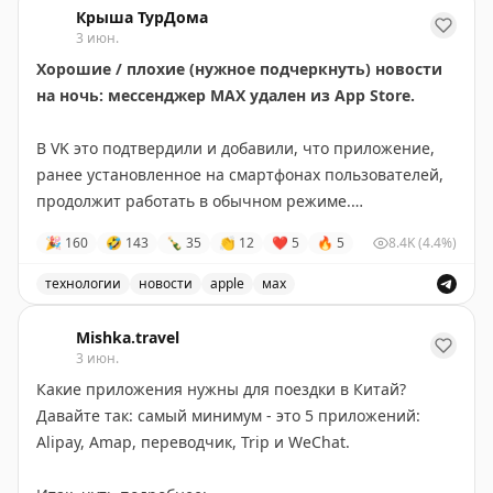
Крыша ТурДома
3 июн.
Хорошие / плохие (нужное подчеркнуть) новости
на ночь: мессенджер МАХ удален из App Store.
В VK это подтвердили и добавили, что приложение,
ранее установленное на смартфонах пользователей,
продолжит работать в обычном режиме.
🎉
160
🤣
143
🍾
35
👏
12
❤
5
🔥
5
8.4K
(4.4%)
Команда МАХ запросила у Apple разъяснения и
работает над решением проблемы.
технологии
новости
apple
мах
Мессенджер МАХ удален из App Store, команда работ
Все новости по-прежнему в
МАХ.
Mishka.travel
3 июн.
Какие приложения нужны для поездки в Китай?
Давайте так: самый минимум - это 5 приложений:
Alipay, Amap, переводчик, Trip и WeChat.