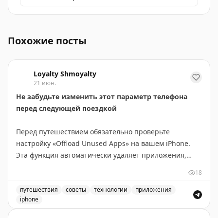
Удаление приложения Every Lounge из Appstore и сов
Похожие посты
Loyalty Shmoyalty
21 июн.
Не забудьте изменить этот параметр телефона
перед следующей поездкой
Перед путешествием обязательно проверьте
настройку «Offload Unused Apps» на вашем iPhone.
Эта функция автоматически удаляет приложения,
которые вы давно не использовали, чтобы освободить
18
место. Проблема в том, что во время поездки это
может коснуться критически важных приложений:
путешествия
советы
технологии
приложения
iphone
авиакомпании, отеля, карт, такси или переводчика.
Совет для путешественников: как настроить телефон 
Если приложение удалено, его придется заново