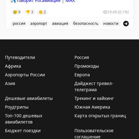
✈️
Говорит Росавиация
|
MAX
😢
9
👎
3
👏
2
19.4K
(0.1%)
россия
аэропорт
авиация
безопасность
новости
В аэропорту Краснодар введены дополнительные врем
Путеводители
Россия
Африка
Промокоды
Аэропорты России
Европа
Азия
Дайджест тревел-
телеграма
Дешевые авиабилеты
Трекинг и хайкинг
Роудтрипы
Южная Америка
Топ-100 дешевых
Карта открытых границ
авиабилетов
Бюджет поездки
Пользовательское
соглашение