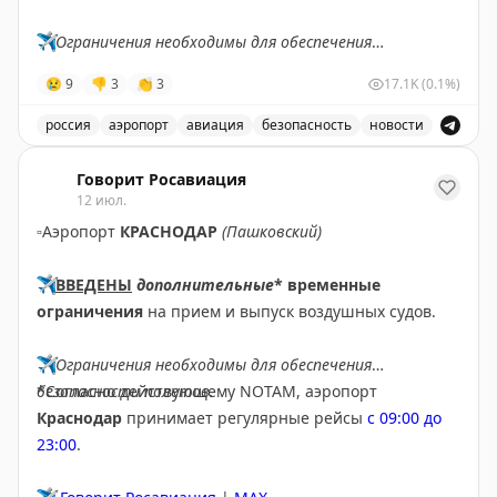
✈️
Ограничения необходимы для обеспечения
безопасности полетов.
😢
9
👎
3
👏
3
17.1K
(0.1%)
✈️
Говорит Росавиация
|
МАХ
россия
аэропорт
авиация
безопасность
новости
В аэропорту Ярославля введены временные ограничен
Говорит Росавиация
12 июл.
▫️
Аэропорт
КРАСНОДАР
(Пашковский)
✈️
ВВЕДЕНЫ
дополнительные
* временные
ограничения
на прием и выпуск воздушных судов.
✈️
Ограничения необходимы для обеспечения
безопасности полетов.
*Согласно действующему NOTAM, аэропорт
Краснодар
принимает регулярные рейсы
с 09:00 до
23:00
.