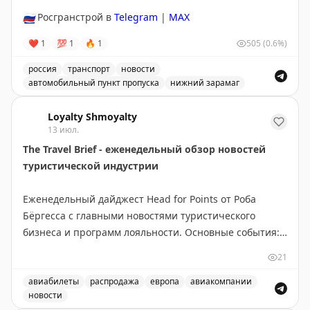
официальный сайт указывает на запуск в конце 2026
🇷🇺
Росгранстрой в
Telegram
|
MAX
года, эксперты скептичны относительно этого срока.
ETIAS работает по принципу американской ESTA и
❤
1
💯
1
🔥
1
505
(0.6%)
позволяет получить электронное разрешение на
россия
транспорт
новости
въезд в Шенген. Стоимость разрешения составит 20
автомобильный пункт пропуска
нижний зарамаг
евро.
Движение через автомобильный пункт пропуска Нижни
Loyalty Shmoyalty
Эти инициативы упростят процесс прохождения
13 июл.
границы для путешественников, хотя внедрение
The Travel Brief - еженедельный обзор новостей
требует значительных инвестиций и времени.
туристической индустрии
2PAXfly
|
Traveling For Miles
Еженедельный дайджест Head for Points от Роба
Бёргесса с главными новостями туристического
бизнеса и программ лояльности. Основные события:
новое приложение British Airways требует доработки,
21
BA сменила поставщика наборов для Club World,
easyJet продаёт свой бизнес Apollo, открылся люкс-
авиабилеты
распродажа
европа
авиакомпании
новости
лаунж в Manchester Airport. Выгодные предложения: