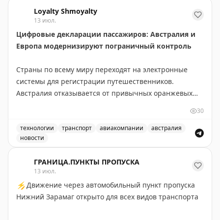
Loyalty Shmoyalty
13 июл.
Цифровые декларации пассажиров: Австралия и
Европа модернизируют пограничный контроль
Страны по всему миру переходят на электронные
системы для регистрации путешественников.
Австралия отказывается от привычных оранжевых
бумажных карточек прибытия в пользу цифровой
30
платформы Australia Travel Declaration. Новая система
будет внедрена во всех международных аэропортах и
технологии
транспорт
авиакомпании
австралия
новости
портах в течение 12-18 месяцев. На проект выделено
Австралия отказывается от бумажных оранжевых карточ
56,1 млн австралийских долларов, а пилотная
ГРАНИЦА.ПУНКТЫ ПРОПУСКА
программа уже запущена с авиакомпанией Qantas.
13 июл.
⚡
Движение через автомобильный пункт пропуска
В Европе также идет модернизация пограничного
Нижний Зарамаг открыто для всех видов транспорта
контроля. Система предварительной авторизации
ETIAS для граждан не-ЕС снова отложена. Хотя