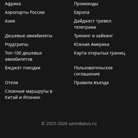
Африка
Промокоды
ETIAS для граждан не-ЕС снова отложена. Хотя
Аэропорты России
Европа
официальный сайт указывает на запуск в конце 2026
Азия
Дайджест тревел-
года, эксперты скептичны относительно этого срока.
телеграма
ETIAS работает по принципу американской ESTA и
Дешевые авиабилеты
Трекинг и хайкинг
позволяет получить электронное разрешение на
Роудтрипы
въезд в Шенген. Стоимость разрешения составит 20
Южная Америка
евро.
Топ-100 дешевых
Карта открытых границ
авиабилетов
Эти инициативы упростят процесс прохождения
Бюджет поездки
Пользовательское
границы для путешественников, хотя внедрение
соглашение
требует значительных инвестиций и времени.
Отели
Правила въезда
Сложные маршруты в
2PAXfly
|
Traveling For Miles
Китай и Японию
©
2025-2026
samokatus.ru