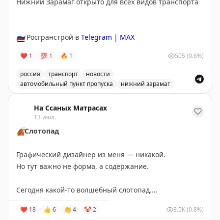
Нижний Зарамаг открыто для всех видов транспорта
🇷🇺
Росгранстрой в
Telegram
|
MAX
❤
1
💯
1
🔥
1
505
(0.6%)
россия
транспорт
новости
автомобильный пункт пропуска
нижний зарамаг
Движение через автомобильный пункт пропуска Нижни
На Ссаных Матрасах
13 июл.
🍂
Слотопад
Графический дизайнер из меня — никакой.
Но тут важно не форма, а содержание.
Сегодня какой-то волшебный слотопад.
Записал своих путешественников в визовые центры:
❤
18
👍
6
👏
4
🤡
2
3.5K
(0.8%)
Испания — 17 июля,