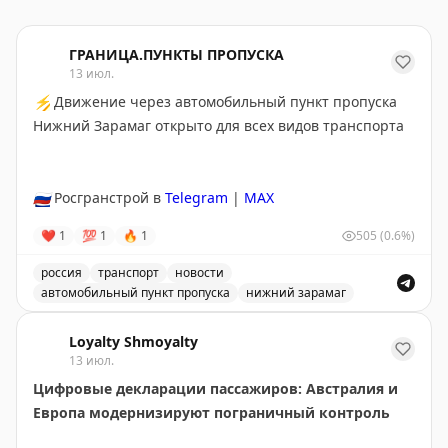
ГРАНИЦА.ПУНКТЫ ПРОПУСКА
13 июл.
⚡
Движение через автомобильный пункт пропуска
Нижний Зарамаг открыто для всех видов транспорта
🇷🇺
Росгранстрой в
Telegram
|
MAX
❤
1
💯
1
🔥
1
505
(0.6%)
россия
транспорт
новости
автомобильный пункт пропуска
нижний зарамаг
Движение через автомобильный пункт пропуска Нижни
Loyalty Shmoyalty
13 июл.
Цифровые декларации пассажиров: Австралия и
Европа модернизируют пограничный контроль