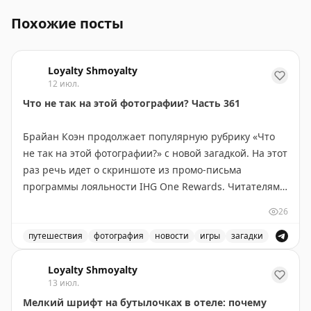
Похожие посты
Loyalty Shmoyalty
12 июл.
Что не так на этой фотографии? Часть 361
Брайан Коэн продолжает популярную рубрику «Что
не так на этой фотографии?» с новой загадкой. На этот
раз речь идет о скриншоте из промо-письма
программы лояльности IHG One Rewards. Читателям
предлагается угадать, что именно выглядит странно
26
или неправильно на изображении. В статье также
приведен ответ на предыдущую загадку (часть 360) —
путешествия
фотография
новости
игры
загадки
фото дорожных знаков в Вайоминге с почти
Загадка «Что не так на этой фотографии?» продолжае
нечитаемыми номерами трасс из-за эрозии
Loyalty Shmoyalty
13 июл.
материала. Брайан приглашает читателей присылать
Мелкий шрифт на бутылочках в отеле: почему
свои фотографии и скриншоты для участия в серии