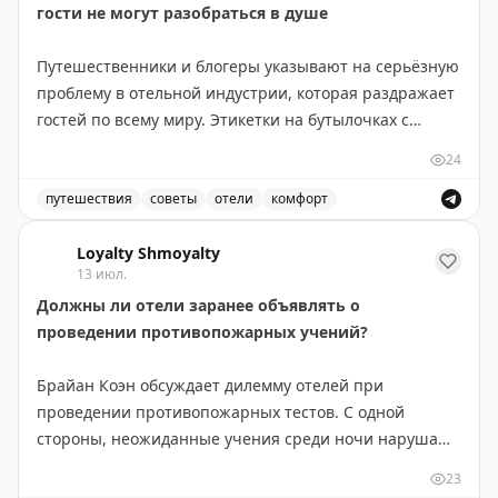
гости не могут разобраться в душе
статей.
Путешественники и блогеры указывают на серьёзную
The Gate with Brian Cohen
|
Original
проблему в отельной индустрии, которая раздражает
гостей по всему миру. Этикетки на бутылочках с
шампунем, кондиционером и гелем для душа
24
написаны настолько мелким шрифтом, что их
практически невозможно прочитать без очков.
путешествия
советы
отели
комфорт
Путешественники жалуются на мелкий шрифт на бутыл
Проблема в том, что в ванной комнате, особенно в
Loyalty Shmoyalty
13 июл.
душе, носить очки неудобно и непрактично. Гости
Должны ли отели заранее объявлять о
вынуждены либо надевать их в мокрую ванну, рискуя
проведении противопожарных учений?
их повредить, либо многократно выходить из душа,
чтобы разобраться, какая бутылка для чего
Брайан Коэн обсуждает дилемму отелей при
предназначена. Это приводит к путанице — люди
проведении противопожарных тестов. С одной
случайно используют кондиционер вместо шампуня
стороны, неожиданные учения среди ночи нарушают
или наоборот.
сон гостей и вызывают раздражение. С другой —
23
заранее объявленные тесты теряют элемент
Отели могли бы легко решить эту проблему, просто