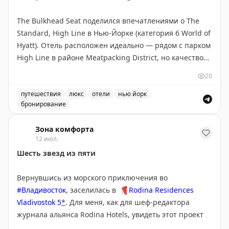
Сент-Джонсе и Монреале. Интересный момент: Air
The Bulkhead Seat поделился впечатлениями о The
Canada не предоставляет данные всем агрегаторам,
Standard, High Line в Нью-Йорке (категория 6 World of
включая Google Flights.
Hyatt). Отель расположен идеально — рядом с парком
High Line в районе Meatpacking District, но качество
2PAXfly
|
Original
не соответствует цене. Номер категории Standard
20
Queen (230 кв.м) оказался крошечным и устаревшим,
кровать неудобной, окна грязными. Персонал был
путешествия
люкс
отели
нью йорк
бронирование
невежлив и невнимателен к гостям. Завтрак не был
Обзор отеля The Standard, High Line в Нью-Йорке. Впе
предложен, апгрейд отклонен сразу. Дневной сбор
Зона комфорта
$35 (отменен для Globalist) не указан на сайте. Автор
12 июл.
использовал бесплатный сертификат вместо 30 000
Шесть звезд из пяти
пойнтов и считает это хорошим решением, но не
рекомендует платить наличными ($772+налоги).
Вернувшись из морского приключения во
Отель нуждается в обновлении и переосмыслении
#Владивосток
, заселилась в
📍
Rodina Residences
подхода к сервису.
Vladivostok 5
*
. Для меня, как для шеф-редактора
журнала альянса Rodina Hotels, увидеть этот проект
The Bulkhead Seat
|
Original
вживую было почти как пойти на кинопремьеру в