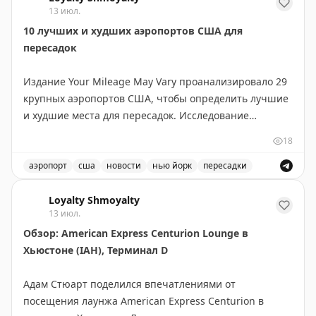
13 июл.
10 лучших и худших аэропортов США для
пересадок
Издание Your Mileage May Vary проанализировало 29
крупных аэропортов США, чтобы определить лучшие
и худшие места для пересадок. Исследование
учитывало разные потребности путешественников:
18
для частых летающих и для семей с детьми.
аэропорт
сша
новости
нью йорк
пересадки
ТОП-10 для частых летающих: Хьюстон (IAH),
Рейтинг лучших и худших аэропортов США для пересад
Вашингтон Даллес, Детройт, Сиэтл-Такома,
Loyalty Shmoyalty
13 июл.
Вашингтон Рейган, Тампа, Денвер, JFK, Солт-Лейк-
Обзор: American Express Centurion Lounge в
Сити и еще один аэропорт.
Хьюстоне (IAH), Терминал D
ТОП-10 для семей: Детройт, Бостон Логан, Хьюстон,
Адам Стюарт поделился впечатлениями от
Вашингтон Даллес, Сиэтл-Такома, Солт-Лейк-Сити,
посещения лаунжа American Express Centurion в
Балтимор-Вашингтон, LaGuardia, Вашингтон Рейган,