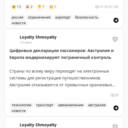
😢
13
🎉
2
👎
1
👏
1
19.1K
(0.1%)
россия
ограничения
аэропорт
безопасность
новости
Введены временные ограничения на прием и выпуск в
Loyalty Shmoyalty
13 июл.
Цифровые декларации пассажиров: Австралия и
Европа модернизируют пограничный контроль
Страны по всему миру переходят на электронные
системы для регистрации путешественников.
Австралия отказывается от привычных оранжевых
бумажных карточек прибытия в пользу цифровой
30
платформы Australia Travel Declaration. Новая система
будет внедрена во всех международных аэропортах и
технологии
транспорт
авиакомпании
австралия
новости
портах в течение 12-18 месяцев. На проект выделено
Австралия отказывается от бумажных оранжевых карточ
56,1 млн австралийских долларов, а пилотная
Loyalty Shmoyalty
программа уже запущена с авиакомпанией Qantas.