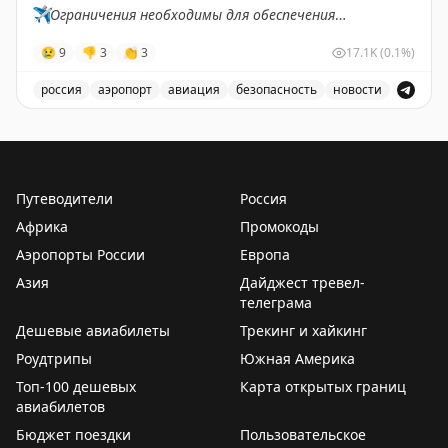
✈️
Ограничения необходимы для обеспечения
авиакомпаний.
безопасности полетов.
😢
9
👎
3
👏
3
17.1K
(0.1%)
Rob Burgess
|
Original
✈️
Говорит Росавиация
|
МАХ
россия
аэропорт
авиация
безопасность
новости
В аэропорту Ярославля введены временные ограничен
Путеводители
Россия
Африка
Промокоды
Аэропорты России
Европа
Азия
Дайджест тревел-
телеграма
Дешевые авиабилеты
Трекинг и хайкинг
Роудтрипы
Южная Америка
Топ-100 дешевых
Карта открытых границ
авиабилетов
Бюджет поездки
Пользовательское