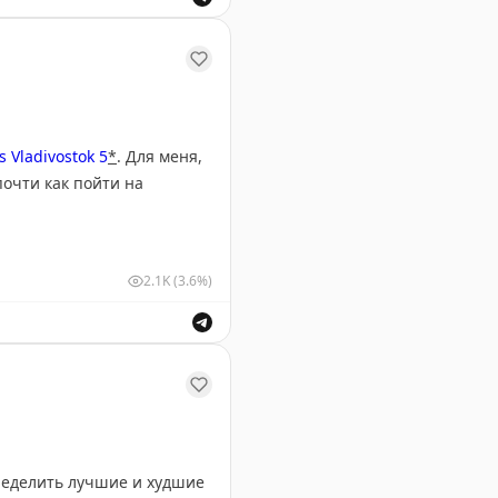
е и услугах отеля.
 Vladivostok 5
*
. Для меня,
почти как пойти на
ухту, в одной руке бокал
2.1K
(3.6%)
атье.
делай лучше».
я отдыха во Владивостоке.
ределить лучшие и худшие