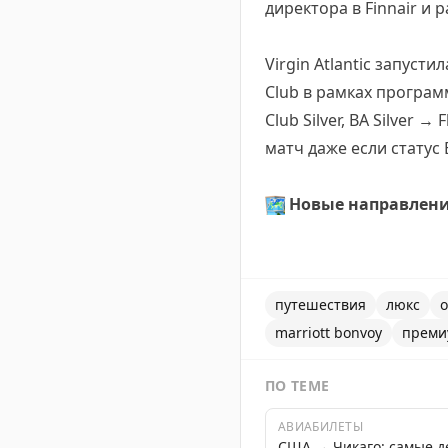
директора в Finnair и 
Virgin Atlantic запуст
Club в рамках программ
Club Silver, BA Silver 
матч даже если статус
🗺
Новые направлен
путешествия
люкс
о
marriott bonvoy
преми
ПО ТЕМЕ
АВИАБИЛЕТЫ
США → Чикаго: самые 