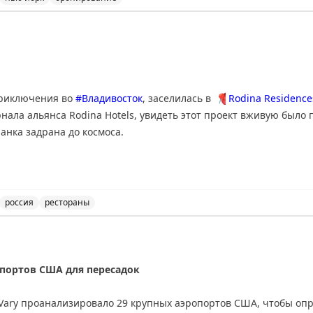
 High Line в Нью-Йорке. Впечатления о номере, персонал
приключения во
#Владивосток
, заселилась в
📍
Rodina Residences
нала альянса Rodina Hotels, увидеть этот проект вживую было 
анка задрана до космоса.
ависла матрица. Пришла в себя у панорамного окна с видом на б
на мне – идеальный халат, из которого можно шить свадебное пл
а протокол сервиса пять звезд и применила его под девизом «с
россия
рестораны
ladivostok 5* - шесть звезд из пяти, идеальное место дл
а это было:
опортов США для пересадок
ья
 Vary проанализировало 29 крупных аэропортов США, чтобы оп