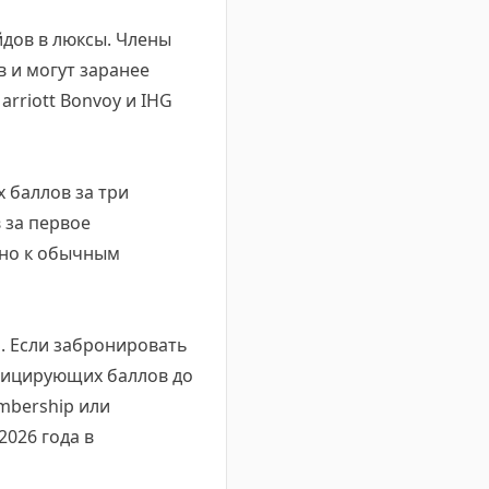
йдов в люксы. Члены
 и могут заранее
arriott Bonvoy и IHG
 баллов за три
 за первое
ьно к обычным
. Если забронировать
ифицирующих баллов до
embership или
2026 года в