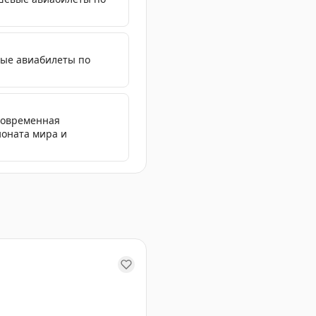
ые авиабилеты по
 Современная
ионата мира и
 Радиссон Ревордс запустила акцию, позволяющую зарабо