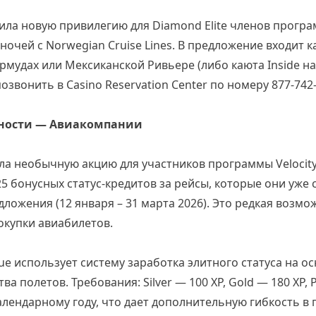
ила новую привилегию для Diamond Elite членов прогр
ночей с Norwegian Cruise Lines. В предложение входит 
рмудах или Мексиканской Ривьере (либо каюта Inside на 
звонить в Casino Reservation Center по номеру 877-742-
ности — Авиакомпании
стила необычную акцию для участников программы Velocit
25 бонусных статус-кредитов за рейсы, которые они уже 
дложения (12 января – 31 марта 2026). Это редкая возм
окупки авиабилетов.
Blue использует систему заработка элитного статуса на ос
ва полетов. Требования: Silver — 100 XP, Gold — 180 XP, 
календарному году, что дает дополнительную гибкость в