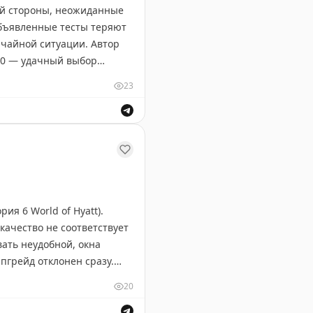
ой стороны, неожиданные
объявленные тесты теряют
ычайной ситуации. Автор
:00 — удачный выбор
ых пожарных тревог во
23
вовать в чрезвычайной
ивностью подготовки к
ждает Брайан Коэн в своей статье.
ия 6 World of Hyatt).
 качество не соответствует
вать неудобной, окна
пгрейд отклонен сразу.
ный сертификат вместо 30
20
72+налоги). Отель