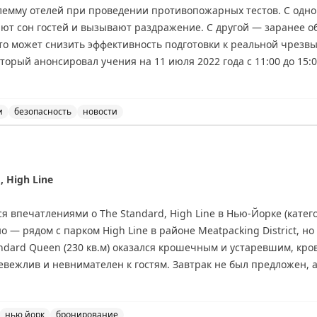
лемму отелей при проведении противопожарных тестов. С одн
ют сон гостей и вызывают раздражение. С другой — заранее 
то может снизить эффективность подготовки к реальной чрезв
торый анонсировал учения на 11 июля 2022 года с 11:00 до 15
во гостей не спят. Брайан делится личным опытом частых ночн
ечает, что они помогли ему быстро научиться правильно дейст
 открытым: как найти баланс между комфортом гостей и эффект
и
безопасность
новости
 объявлять о проведении противопожарных учений, обсу
riginal
, High Line
я впечатлениями о The Standard, High Line в Нью-Йорке (категор
 — рядом с парком High Line в районе Meatpacking District, но
ndard Queen (230 кв.м) оказался крошечным и устаревшим, кро
вежлив и невнимателен к гостям. Завтрак не был предложен, а
для Globalist) не указан на сайте. Автор использовал бесплат
о хорошим решением, но не рекомендует платить наличными ($7
переосмыслении подхода к сервису.
нью йорк
бронирование