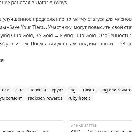
ранее работал в Qatar Airways.
ила улучшенное предложение по матчу статуса для членов 
ы «Save Your Tiers». Участники могут повысить свой стат
→ Flying Club Gold, BA Gold → Flying Club Gold. Особеннос
 BA уже истек. Последний день для подачи заявки — 23 ф
ия
тели
сша
новости
круиз
ihg
чикаго
ihg one reward
ум сегмент
radisson rewards
ruby hotels
АВИАБИЛЕТЫ
дешевые авиабилеты по
США → Австралия: самые де