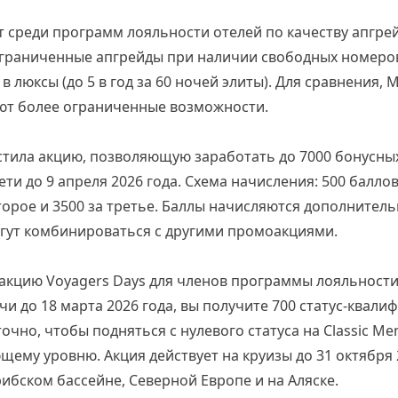
ет среди программ лояльности отелей по качеству апгре
еограниченные апгрейды при наличии свободных номеров
 люксы (до 5 в год за 60 ночей элиты). Для сравнения, M
ют более ограниченные возможности.
стила акцию, позволяющую заработать до 7000 бонусных
ти до 9 апреля 2026 года. Схема начисления: 500 баллов
торое и 3500 за третье. Баллы начисляются дополнител
гут комбинироваться с другими промоакциями.
 акцию Voyagers Days для членов программы лояльности
чи до 18 марта 2026 года, вы получите 700 статус-квал
очно, чтобы подняться с нулевого статуса на Classic M
щему уровню. Акция действует на круизы до 31 октября 
бском бассейне, Северной Европе и на Аляске.