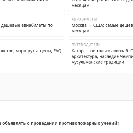
месяцам
АВИАБИЛЕТЫ
 дешевые авиабилеты по
Москва → США: самые дешев
месяцам
ПУТЕВОДИТЕЛЬ
полетов, маршруты, цены, FAQ
Катар — не только авиахаб.
архитектура, наследие Чемп
мусульманские традиции
y в США, первый отель откроется в Чикаго в 2027 году.
е объявлять о проведении противопожарных учений?