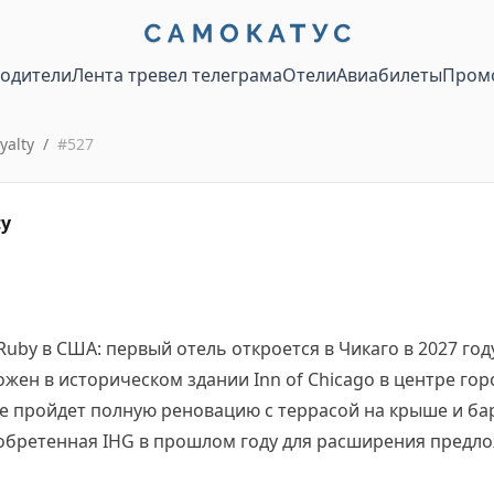
водители
Лента тревел телеграма
Отели
Авиабилеты
Пром
yalty
/
#
527
ty
uby в США: первый отель откроется в Чикаго в 2027 году
жен в историческом здании Inn of Chicago в центре гор
ние пройдет полную реновацию с террасой на крыше и ба
иобретенная IHG в прошлом году для расширения предл