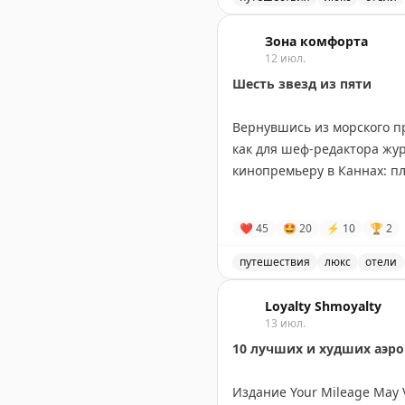
Обзор отеля The Standard,
The Bulkhead Seat
Зона комфорта
|
Original
12 июл.
Шесть звезд из пяти
Вернувшись из морского 
как для шеф-редактора жур
кинопремьеру в Каннах: пл
На пороге номера у меня з
❤
45
🤩
20
⚡
10
🏆
2
вина, в другой клубника, 
Команда отеля словно взял
путешествия
люкс
отели
Отель Rodina Residences V
Что я не ожидала увидеть, 
Loyalty Shmoyalty
- стайлер для волос
13 июл.
- отпариватель
10 лучших и худших аэр
- японский унитаз
- корзина для грязного бел
Издание Your Mileage May