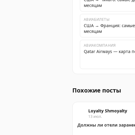
месяцам
АВИАБИЛЕТЫ
США → Франция: самые
месяцам
АВИАКОМПАНИЯ
Qatar Airways — карта 
IHG представит бренд Rub
Похожие посты
Loyalty Shmoyalty
13 июл.
Должны ли отели заране