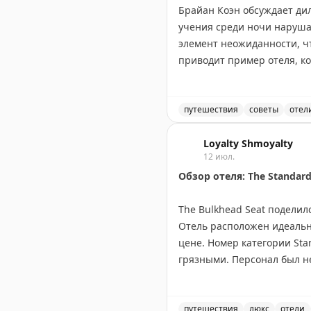
Брайан Коэн обсуждает ди
учения среди ночи наруша
элемент неожиданности, ч
приводит пример отеля, ко
времени, когда большинст
время командировок и отм
ситуации. Вопрос остается
путешествия
советы
отел
реальной опасности?
Должны ли отели заранее
Loyalty Shmoyalty
12 июл.
The Gate with Brian Cohen
|
O
Обзор отеля: The Standard
The Bulkhead Seat поделилс
Отель расположен идеально
цене. Номер категории Sta
грязными. Персонал был не
Дневной сбор $35 (отменен 
000 пойнтов и считает эт
нуждается в обновлении и 
путешествия
люкс
отели