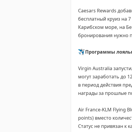
Caesars Rewards добав
бесплатный круиз на 7 
Карибском море, на Бе
бронирования нужно по
✈️
Программы лояль
Virgin Australia запу
могут заработать до 1
в период действия пре
награды за прошлые п
Air France-KLM Flying 
points) вместо количест
Статус не привязан к 