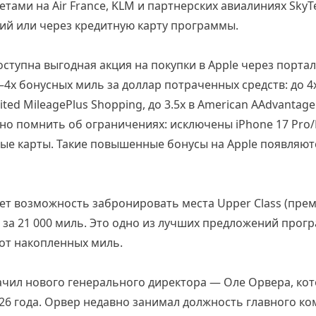
тами на Air France, KLM и партнерских авиалиниях Sky
ий или через кредитную карту программы.
доступна выгодная акция на покупки в Apple через порт
–4x бонусных миль за доллар потраченных средств: до 4x
ted MileagePlus Shopping, до 3.5x в American AAdvantage
жно помнить об ограничениях: исключены iPhone 17 Pro/M
ые карты. Такие повышенные бонусы на Apple появляют
гает возможность забронировать места Upper Class (прем
за 21 000 миль. Это одно из лучших предложений прогр
от накопленных миль.
чил нового генерального директора — Оле Орвера, кот
26 года. Орвер недавно занимал должность главного к