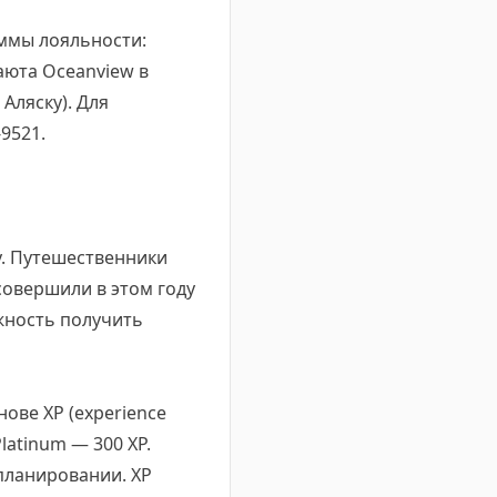
аммы лояльности:
каюта Oceanview в
Аляску). Для
9521.
y. Путешественники
совершили в этом году
ожность получить
нове XP (experience
Platinum — 300 XP.
 планировании. XP