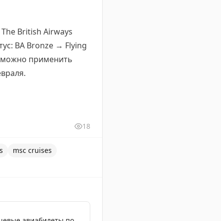
The British Airways
ус: BA Bronze → Flying
ть: можно применить
евраля.
18
s
msc cruises
шевые авиабилеты по