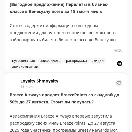
[Выгодное предложение] Перелеты в бизнес-
не спят. Брайан делится личным опытом частых
классе в Венесуэлу всего за 15 тысяч миль
ночных пожарных тревог во время командировок и
отмечает, что они помогли ему быстро научиться
Статья содержит информацию о выгодном
правильно действовать в чрезвычайной ситуации.
предложении для путешественников: возможность
Вопрос остается открытым: как найти баланс между
забронировать билет в бизнес-классе до Венесуэлы
комфортом гостей и эффективностью подготовки к
всего за 15 000 миль. Это отличная возможность для
реальной опасности?
26
тех, кто накопил достаточное количество миль в
своей программе лояльности авиакомпании. Такие
путешествия
авиабилеты
распродажа
скидки
The Gate with Brian Cohen
|
Original
авиакомпании
предложения встречаются редко и позволяют
Выгодное предложение на перелеты в бизнес-классе в
значительно сэкономить на премиум-перелетах.
Loyalty Shmoyalty
Рекомендуется следить за подобными alert'ами, чтобы
13 июл.
не пропустить выгодные варианты бронирования.
Breeze Airways продает BreezePoints со скидкой до
50% до 27 августа. Стоит ли покупать?
Juan Ruiz
|
Original
Авиакомпания Breeze Airways впервые запустила
распродажу своих миль BreezePoints. До 27 августа
2026 года участники программы Breezy Rewards могут