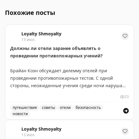
Похожие посты
Loyalty Shmoyalty
13 июл.
Должны ли отели заранее объявлять о
проведении противопожарных учений?
Брайан Коэн обсуждает дилемму отелей при
проведении противопожарных тестов. С одной
стороны, неожиданные учения среди ночи нарушают
сон гостей и вызывают раздражение. С другой —
23
заранее объявленные тесты теряют элемент
неожиданности, что может снизить эффективность
путешествия
советы
отели
безопасность
новости
подготовки к реальной чрезвычайной ситуации.
Должны ли отели заранее объявлять о проведении пр
Автор приводит пример отеля, который анонсировал
Loyalty Shmoyalty
учения на 11 июля 2022 года с 11:00 до 15:00 —
13 июл.
удачный выбор времени, когда большинство гостей