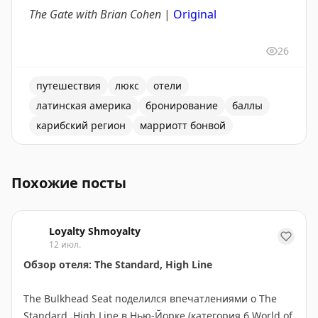
The Gate with Brian Cohen
|
Original
26
путешествия
люкс
отели
латинская америка
бронирование
баллы
карибский регион
марриотт бонвой
Marriott Bonvoy запустил специальную акцию: тройны
Похожие посты
Loyalty Shmoyalty
12 июл.
Обзор отеля: The Standard, High Line
The Bulkhead Seat поделился впечатлениями о The
Standard, High Line в Нью-Йорке (категория 6 World of