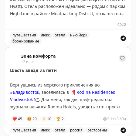
Hyatt). Отель расположен идеально — рядом с парком
High Line в районе Meatpacking District, но качество
не соответствует цене. Номер категории Standard
20
Queen (230 кв.м) оказался крошечным и устаревшим,
кровать неудобной, окна грязными. Персонал был
путешествия
люкс
отели
нью йорк
бронирование
невежлив и невнимателен к гостям. Завтрак не был
Обзор отеля The Standard, High Line в Нью-Йорке. Впе
предложен, апгрейд отклонен сразу. Дневной сбор
Зона комфорта
$35 (отменен для Globalist) не указан на сайте. Автор
12 июл.
использовал бесплатный сертификат вместо 30 000
Шесть звезд из пяти
пойнтов и считает это хорошим решением, но не
рекомендует платить наличными ($772+налоги).
Вернувшись из морского приключения во
Отель нуждается в обновлении и переосмыслении
#Владивосток
, заселилась в
📍
Rodina Residences
подхода к сервису.
Vladivostok 5
*
. Для меня, как для шеф-редактора
журнала альянса Rodina Hotels, увидеть этот проект
The Bulkhead Seat
|
Original
вживую было почти как пойти на кинопремьеру в
❤
45
🤩
20
⚡
10
🏆
2
2.1K
(3.6%)
Каннах: планка задрана до космоса.
путешествия
люкс
отели
россия
рестораны
На пороге номера у меня зависла матрица. Пришла в