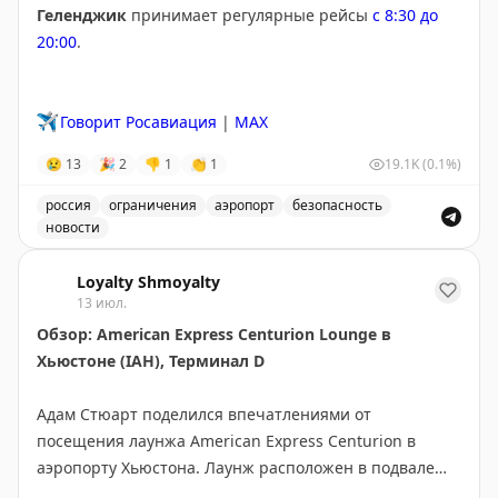
Геленджик
принимает регулярные рейсы
с 8:30 до
Худшие аэропорты: Орландо, Форт-Лодердейл, Чикаго
20:00
.
Мидвей, Чикаго О'Хэр, Ньюарк, Сан-Франциско, Сан-
Диего, Нэшвилл, Атланта и Даллас-Форт-Уэрт. Они
отличаются плохими местами для сидения, грязью,
✈️
Говорит Росавиация
|
MAX
нехваткой розеток и медленным сервисом.
😢
13
🎉
2
👎
1
👏
1
19.1K
(0.1%)
Your Mileage May Vary
|
Original
россия
ограничения
аэропорт
безопасность
новости
Введены временные ограничения на прием и выпуск в
Loyalty Shmoyalty
13 июл.
Обзор: American Express Centurion Lounge в
Хьюстоне (IAH), Терминал D
Адам Стюарт поделился впечатлениями от
посещения лаунжа American Express Centurion в
аэропорту Хьюстона. Лаунж расположен в подвале
терминала D, спрятан за магазином duty free и