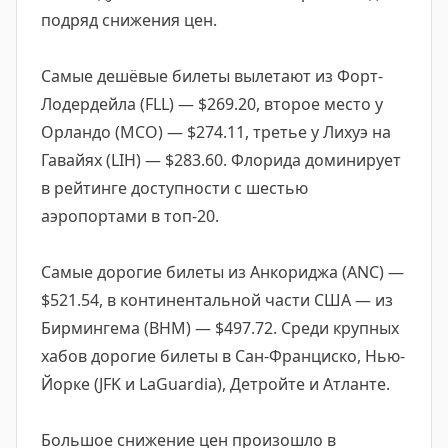
подряд снижения цен.
Самые дешёвые билеты вылетают из Форт-
Лодердейла (FLL) — $269.20, второе место у
Орландо (MCO) — $274.11, третье у Лихуэ на
Гавайях (LIH) — $283.60. Флорида доминирует
в рейтинге доступности с шестью
аэропортами в топ-20.
Самые дорогие билеты из Анкориджа (ANC) —
$521.54, в континентальной части США — из
Бирмингема (BHM) — $497.72. Среди крупных
хабов дорогие билеты в Сан-Франциско, Нью-
Йорке (JFK и LaGuardia), Детройте и Атланте.
Большое снижение цен произошло в