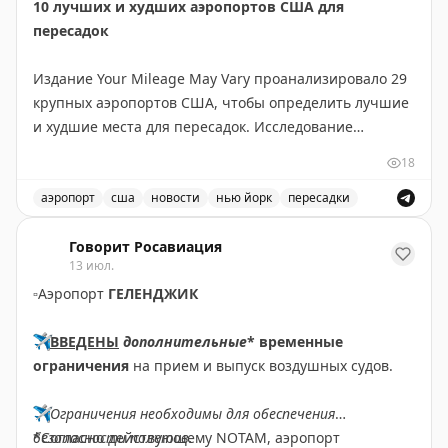
10 лучших и худших аэропортов США для
пересадок
Издание Your Mileage May Vary проанализировало 29
крупных аэропортов США, чтобы определить лучшие
и худшие места для пересадок. Исследование
учитывало разные потребности путешественников:
18
для частых летающих и для семей с детьми.
аэропорт
сша
новости
нью йорк
пересадки
ТОП-10 для частых летающих: Хьюстон (IAH),
Рейтинг лучших и худших аэропортов США для пересад
Вашингтон Даллес, Детройт, Сиэтл-Такома,
Говорит Росавиация
13 июл.
Вашингтон Рейган, Тампа, Денвер, JFK, Солт-Лейк-
▫️
Аэропорт
ГЕЛЕНДЖИК
Сити и еще один аэропорт.
✈️
ВВЕДЕНЫ
дополнительные
* временные
ТОП-10 для семей: Детройт, Бостон Логан, Хьюстон,
ограничения
на прием и выпуск воздушных судов.
Вашингтон Даллес, Сиэтл-Такома, Солт-Лейк-Сити,
Балтимор-Вашингтон, LaGuardia, Вашингтон Рейган,
✈️
Ограничения необходимы для обеспечения
Сан-Франциско.
безопасности полетов.
*Согласно действующему NOTAM, аэропорт