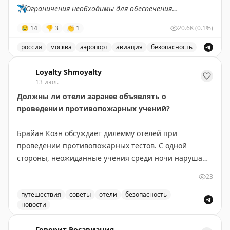
✈️
Ограничения необходимы для обеспечения
безопасности полетов.
😢
14
👎
3
👏
1
20.6K
(0.1%)
✈️
Говорит Росавиация
|
MАХ
россия
москва
аэропорт
авиация
безопасность
В аэропорту Жуковский введены временные ограничен
Loyalty Shmoyalty
13 июл.
Должны ли отели заранее объявлять о
проведении противопожарных учений?
Брайан Коэн обсуждает дилемму отелей при
проведении противопожарных тестов. С одной
стороны, неожиданные учения среди ночи нарушают
сон гостей и вызывают раздражение. С другой —
23
заранее объявленные тесты теряют элемент
неожиданности, что может снизить эффективность
путешествия
советы
отели
безопасность
новости
подготовки к реальной чрезвычайной ситуации.
Должны ли отели заранее объявлять о проведении пр
Автор приводит пример отеля, который анонсировал
Говорит Росавиация