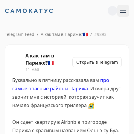
Telegram Feed
/
А как там в Париже?🇫🇷
/
#
9893
А как там в
Открыть в Telegram
Париже?🇫🇷
11 мая
Буквально в пятницу рассказала вам
про
самые опасные районы Парижа
. И вчера друг
звонит мне с историей, которая звучит как
начало французского триллера
😭
Он сдает квартиру в Airbnb в пригороде
Парижа с красивым названием Ольнэ-су-Буа.