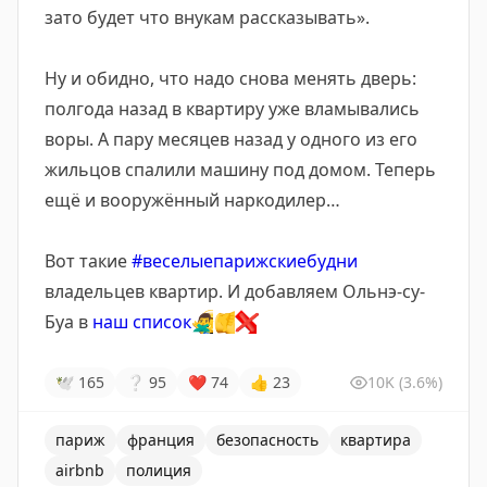
зато будет что внукам рассказывать».
Ну и обидно, что надо снова менять дверь:
полгода назад в квартиру уже вламывались
воры. А пару месяцев назад у одного из его
жильцов спалили машину под домом. Теперь
ещё и вооружённый наркодилер…
Вот такие
#веселыепарижскиебудни
владельцев квартир. И добавляем Ольнэ-су-
Буа в
наш список
🙅‍♂️
👎
❌
🕊
165
❔
95
❤
74
👍
23
10K
(3.6%)
париж
франция
безопасность
квартира
airbnb
полиция