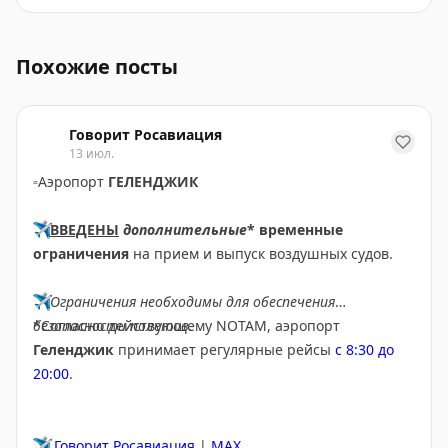
Необычная история с арендой квартиры в Париже: пи
Похожие посты
Говорит Росавиация
13 июл.
▫️
Аэропорт
ГЕЛЕНДЖИК
✈️
ВВЕДЕНЫ
дополнительные
* временные
ограничения
на прием и выпуск воздушных судов.
✈️
Ограничения необходимы для обеспечения
безопасности полетов.
*Согласно действующему NOTAM, аэропорт
Геленджик
принимает регулярные рейсы
с 8:30 до
20:00
.
✈️
Говорит Росавиация
|
MAX