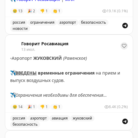
😢
13
🎉
2
👎
1
👏
1
19.1K
(0.1%)
россия
ограничения
аэропорт
безопасность
новости
Введены временные ограничения на прием и выпуск в
Говорит Росавиация
13 июл.
▫️
Аэропорт
ЖУКОВСКИЙ
(Раменское)
✈️
ВВЕДЕНЫ
временные ограничения
на прием и
выпуск воздушных судов.
✈️
Ограничения необходимы для обеспечения
безопасности полетов.
😢
14
🎉
1
👎
1
👏
1
8.4K
(0.2%)
✈️
Говорит Росавиация
|
MАХ
россия
аэропорт
авиация
жуковский
безопасность
В аэропорту Жуковский введены временные ограничен