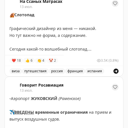
На Ссаных Матрасах
13 июл.
🍂
Слотопад
Графический дизайнер из меня — никакой.
Но тут важно не форма, а содержание.
Сегодня какой-то волшебный слотопад.
Записал своих путешественников в визовые центры:
❤
18
👍
6
👏
4
🤡
2
3.5K
(0.8%)
Испания — 17 июля,
Франция — 23 июля,
виза
путешествия
россия
франция
испания
Великобритания — 14 августа.
Запись о слотопаде в визовые центры Испании, Франц
Говорит Росавиация
Пошёл дальше разгребать этот слотопад.
13 июл.
Вопросы, запросы, записи — всё сюда:
▫️
Аэропорт
ЖУКОВСКИЙ
(Раменское)
📲
@matrasssi
✈️
ВВЕДЕНЫ
временные ограничения
на прием и
Stay tuned!
выпуск воздушных судов.
Подписаться на Матрассы