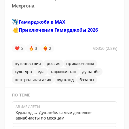
Мехргона.
✈️
Гамарджоба в MAX
👋
Приключения Гамарджобы 2026
❤
5
🔥
3
❤‍🔥
2
356
(2.8%)
путешествия
россия
приключения
культура
еда
таджикистан
душанбе
центральная азия
худжанд
базары
ПО ТЕМЕ
АВИАБИЛЕТЫ
Худжанд → Душанбе: самые дешевые
авиабилеты по месяцам