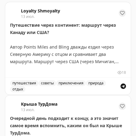
Loyalty Shmoyalty
13 июл.
Путешествие через континент: маршрут через
Канаду или США?
Автор Points Miles and Bling дважды ездил через
Северную Америку с отцом и сравнивает два
маршрута. Маршрут через США (через Мичиган,
Монтану, Айдахо и Вашингтон) короче на 300 км и
18
экономнее по топливу — идеален, если спешите. Но
главное открытие — это не пейзажи, а люди и
путешествия
советы
приключения
природа
отдых
неожиданные остановки. В маленьком городке
Маршрут через Канаду или США: сравнение двух путе
Уоллес, Айдахо, владелица отеля предложила лучший
Крыша ТурДома
номер, а ужин превратился в экскурсию по винному
13 июл.
погребу. Канадский маршрут длиннее, но предлагает
Очередной день подходит к концу, а это значит
более продолжительные красивые виды: озера и леса
самое время вспомнить, каким он был на Крыше
Северного Онтарио, Канадские Скалистые горы.
ТурДома.
Совет: если едите ради пейзажей — выбирайте