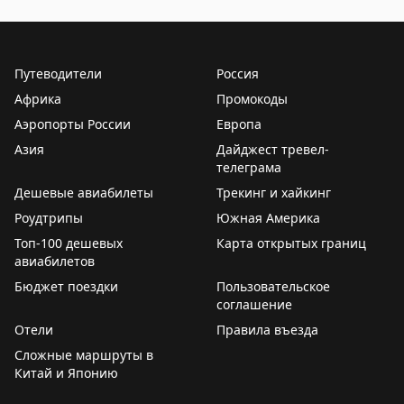
Доступные места в Иркутске для короткого отдыха, ви
Хочется ущипнуть себя. Путешествие на Дальний
Всего свободных мест:
3
Восток итак оставляет ощущение отрыва от
Путеводители
Россия
реальности. И этот
#отельнедели
– тоже как
Африка
Промокоды
прекрасный сон, от которого боишься проснуться.
Аэропорты России
Европа
Азия
Видеообзор номера и детали – в комментариях
Дайджест тревел-
телеграма
Дешевые авиабилеты
Трекинг и хайкинг
Роудтрипы
Южная Америка
Топ-100 дешевых
Карта открытых границ
авиабилетов
Бюджет поездки
Пользовательское
соглашение
Отели
Правила въезда
Сложные маршруты в
Китай и Японию