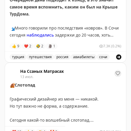
самое время вспомнить, каким он был на Крыше
Всего свободных мест:
3
ТурДома.
🔹
Много говорили про последствия «ковров». В Сочи
сегодня
наблюдались
задержки до 20 часов, хоть
полноценных ограничений там и не было с субботы.
👍
9
❤
2
🤣
2
🗿
1
7.3K
(0.2%)
Серьезные корректировки в графиках приводят к
тому, что пассажиры чаще
оформляют страховки
на
турция
путешествия
россия
авиабилеты
сочи
этот случай. Проверили, не врут ли цифры в
Обсуждение туристических новостей, включая задержки
федеральных СМИ,
опросом
на Крыше ТурДома. Рост
На Ссаных Матрасах
подтверждают
13 июл.
и ваши голоса, и продажи
страховщики.
🍂
Слотопад
🔹
Другая тема, получившая много внимания в СМИ –
Графический дизайнер из меня — никакой.
утром разбирались в
отравлении
более 50 туристов
Но тут важно не форма, а содержание.
из Ephesia Holiday Beach Club 5* в Турции. Уже во
второй половине дня Минздрав Турции
успокоил
, что
Сегодня какой-то волшебный слотопад.
все отдыхающие выписаны из больницы.
Записал своих путешественников в визовые центры: