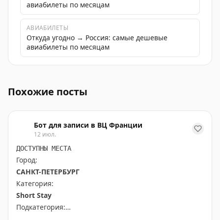
авиабилеты по месяцам
АВИАБИЛЕТЫ
Откуда угодно → Россия: самые дешевые
авиабилеты по месяцам
Лето в России подходит к концу, возвращаемся к взро
Похожие посты
Бот для записи в ВЦ Франции
12 июл.
ДОСТУПНЫ МЕСТА
Город:
САНКТ-ПЕТЕРБУРГ
Категория:
Short Stay
Подкатегория:
PRIME TIME (65 euros) Short Stay All kind of other