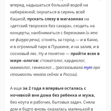
вперед, надышаться большой водой на
набережной, окунаться в сирень всей
башкой,
пускать слезу в магазинах
на
«детский творожок без сахара», сходить на
концерты, наобниматься с березками
(и это
не фигура речи),
сгонять за город — и в баню,
и в огромный парк в Пушкине, и на залив, и в
сосновый лес. Ну и понятно —
пройти всех в
мире -ологов:
стоматолог, кардиолог,
маммолог, гинеколог…
(рассказывала
тут
про
стоимость чекапа сейчас в России).
А еще
за 2 года я впервые осталась с
ночевкой вне дома без ребенка и мужа,
без ноута и рабочих, бытовых задач. Сняла
дом и будто вновь оказалась маленькой в