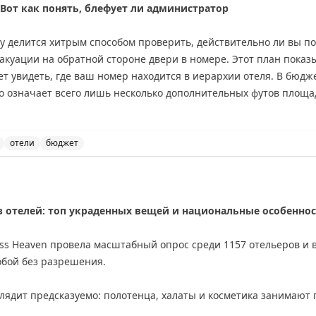
 Вот как понять, блефует ли администратор
ry делится хитрым способом проверить, действительно ли вы п
вакуации на обратной стороне двери в номере. Этот план показ
т увидеть, где ваш номер находится в иерархии отеля. В бюджет
то означает всего лишь несколько дополнительных футов площа
естандартной планировкой различия более заметны. Автор реко
о, как вас поселили, чтобы понять реальный размер полученног
ий номер, но часто «апгрейд» оказывается весьма скромным.
отели
бюджет
а в отеле и как проверить реальный размер полученног
inal
з отелей: топ украденных вещей и национальные особенно
ss Heaven провела масштабный опрос среди 1157 отельеров и 
собой без разрешения.
ядит предсказуемо: полотенца, халаты и косметика занимают п
ах — из номеров исчезают светильники и даже телевизоры.