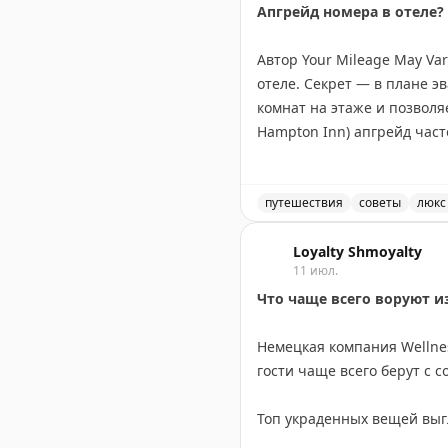
Апгрейд номера в отеле?
Автор Your Mileage May Va
отеле. Секрет — в плане э
комнат на этаже и позволяе
Hampton Inn) апгрейд час
этаж. В старых отелях с н
карту эвакуации после тог
действительно дает хорош
путешествия
советы
люкс
Советы по апгрейду номер
Your Mileage May Vary
Loyalty Shmoyalty
|
Orig
11 июл.
Что чаще всего воруют и
Немецкая компания Wellne
гости чаще всего берут с 
Топ украденных вещей выгл
останавливаются на мелоч