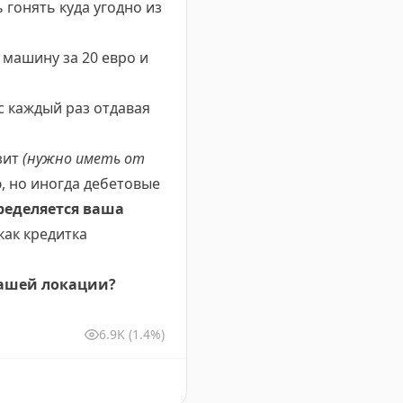
гонять куда угодно из
о машину за 20 евро и
 каждый раз отдавая
зит
(нужно иметь от
, но иногда дебетовые
ределяется ваша
как кредитка
вашей локации?
6.9K
(1.4%)