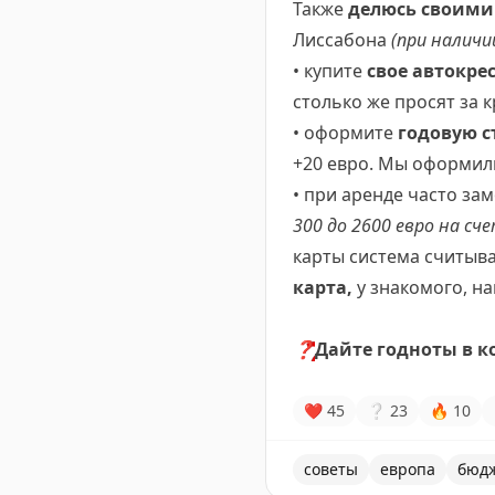
Также
делюсь своими
Лиссабона
(при наличи
• купите
свое автокре
столько же просят за 
• оформите
годовую с
+20 евро. Мы оформи
• при аренде часто за
300 до 2600 евро на сч
карты система считыва
карта,
у знакомого, на
❓
Дайте годноты в к
❤
45
❔
23
🔥
10
советы
европа
бюд