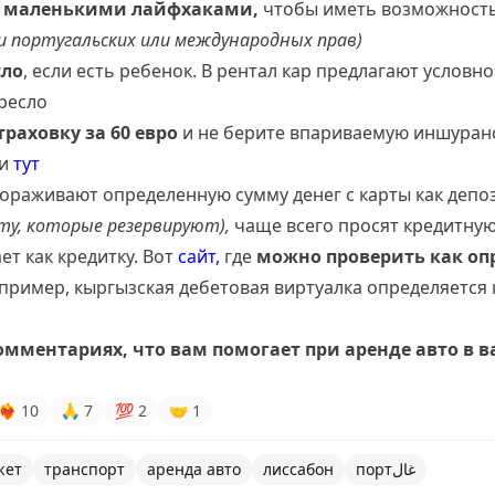
 маленькими лайфхаками,
чтобы иметь возможность 
и португальских или международных прав)
сло
, если есть ребенок. В рентал кар предлагают условн
кресло
траховку за 60 евро
и не берите впариваемую иншуранс
ли
тут
мораживают определенную сумму денег с карты как депо
ету, которые резервируют),
чаще всего просят кредитную
ет как кредитку. Вот
сайт,
где
можно проверить как оп
пример, кыргызская дебетовая виртуалка определяется 
омментариях, что вам помогает при аренде авто в 
❤‍🔥
10
🙏
7
💯
2
🤝
1
жет
транспорт
аренда авто
лиссабон
портغال