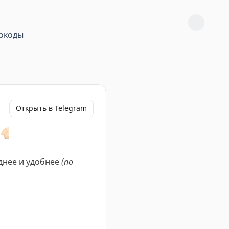
окоды
Открыть в Telegram
👇🏻
днее и удобнее
(по