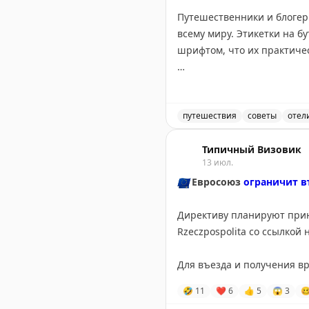
Путешественники и блогер
всему миру. Этикетки на 
шрифтом, что их практиче
Проблема в том, что в ван
либо надевать их в мокрую
какая бутылка для чего п
путешествия
советы
отел
шампуня или наоборот.
Путешественники жалуютс
Типичный Визовик
13 июл.
Отели могли бы легко реши
🇪🇺
Евросоюз
ограничит в
контрастные цвета. Это ул
путешественникам приходи
Директиву планируют приня
Rzeczpospolita со ссылко
Gary Leff
|
View from the W
Для въезда и получения в
мобилизации. По данным и
🤣
11
❤
6
👍
5
😱
3
