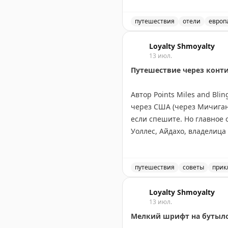
Самые экстравагантные кр
путешествия
отели
европ
рояль, во Франции — чуче
Обзор результатов опроса
композиций.
Loyalty Shmoyalty
13 июл.
Путешествие через конт
Интересно, что предпочтен
выбирают более ценные п
Автор Points Miles and Bl
через США (через Мичиган,
Этот опрос показывает, чт
если спешите. Но главное 
взять на память что-то из
Уоллес, Айдахо, владелица
проживания.
Канадский маршрут длинне
Онтарио, Канадские Скалис
Your Mileage May Vary
|
You
посетив малые города вро
путешествия
советы
прик
оставить место для неожи
Маршрут через Канаду ил
Loyalty Shmoyalty
13 июл.
Points Miles and Bling
|
Origi
Мелкий шрифт на бутылоч