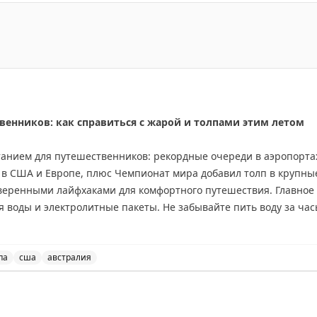
биля в Лиссабоне и путешествию по Португалии.
венников: как справиться с жарой и толпами этим летом
танием для путешественников: рекордные очереди в аэропортах
 в США и Европе, плюс Чемпионат мира добавил толп в крупны
оверенными лайфхаками для комфортного путешествия. Главное 
я воды и электролитные пакеты. Не забывайте пить воду за час
рт: доступ в лаунжи American Express Platinum дает спасение о
й вентилятор на батарейках и охлаждающая маска для мигре
еред бронированием отеля обязательно проверьте наличие к
па
сша
австралия
но улететь в Австралию, где сейчас зима.
ков: как справиться с жарой и толпами этим летом, пут