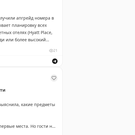
олучили апгрейд номера в
ывает планировку всех
ных отелях (Hyatt Place,
ди или более высокий
мендует всегда проверять
21
о апгрейда. Иногда отель
о апгрейда.
сти
выяснила, какие предметы
ервые места. Но гости не