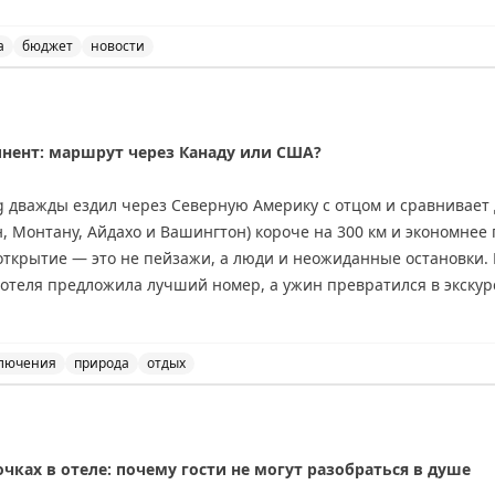
ажи показывают фантазию постояльцев: в Берлине гости крали
а
бюджет
новости
ло кабана. Также зафиксированы случаи кражи дверных номеро
 о самых часто украденных вещах из отелей и национал
инент: маршрут через Канаду или США?
ия в краже различаются в зависимости от звездности отеля. Г
редметы, чем постояльцы бюджетных вариантов.
ing дважды ездил через Северную Америку с отцом и сравнивае
 Монтану, Айдахо и Вашингтон) короче на 300 км и экономнее 
о даже в эпоху путешествий и туризма некоторые гости не могут
открытие — это не пейзажи, а люди и неожиданные остановки.
 номера. Отельеры уже привыкли к таким потерям и закладываю
 отеля предложила лучший номер, а ужин превратился в экскур
е, но предлагает более продолжительные красивые виды: озер
тые горы. Совет: если едите ради пейзажей — выбирайте Канад
r Mileage May Vary
де Вавы или Муз-Джо. Если спешите — США справедливо конкур
лючения
природа
отдых
данных открытий.
и США: сравнение двух путешествий. Советы для путеше
nal
ках в отеле: почему гости не могут разобраться в душе