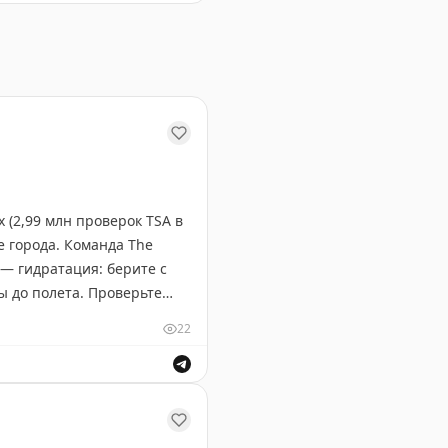
 (2,99 млн проверок TSA в
е города. Команда The
— гидратация: берите с
ы до полета. Проверьте
т жары и толп на
22
ней — неожиданные, но
ондиционера. И помните:
ешествия по Австралии, США и Европе.