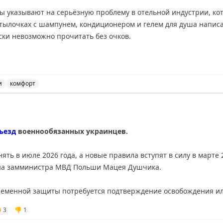
ы указывают на серьёзную проблему в отельной индустрии, кот
бутылочках с шампунем, кондиционером и гелем для душа напис
ски невозможно прочитать без очков.
ной комнате, особенно в душе, носить очки неудобно и непрак
 ванну, рискуя их повредить, либо многократно выходить из ду
редназначена. Это приводит к путанице — люди случайно испол
и
комфорт
я на мелкий шрифт на бутылочках с шампунем и кондици
ть эту проблему, просто увеличив размер шрифта на этикетках
ъезд
военнообязанных украинцев.
учшило бы опыт гостей и сделало бы пребывание в отеле боле
тся адаптироваться к этому неудобству самостоятельно.
ть в июле 2026 года, а новые правила вступят в силу в марте 
й на замминистра МВД Польши Мацея Душчика.
ing
ременной защиты потребуется подтверждение освобождения ил
здания, изменения поддерживает Польша, а инициатором выст

3
👎
1