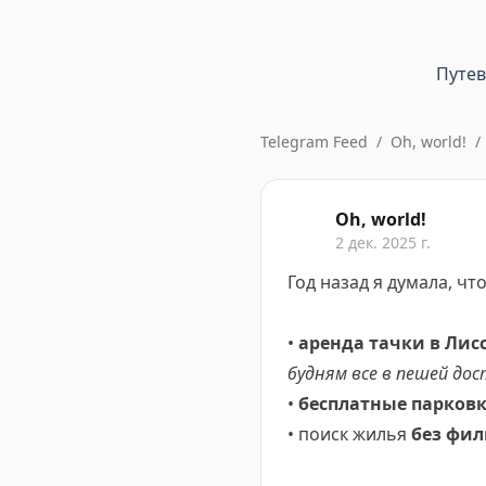
Путе
Telegram Feed
/
Oh, world!
/
Oh, world!
2 дек. 2025 г.
Год назад я думала, ч
•
аренда тачки в Лисса
будням все в пешей до
•
бесплатные парков
• поиск жилья
без фил