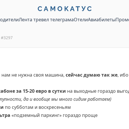
водители
Лента тревел телеграма
Отели
Авиабилеты
Пром
#
3297
то нам не нужна своя машина,
сейчас думаю так же
, ибо
боне за 15-20 евро в сутки
на выходные гораздо выго
ступности, да и вообще мы много сидим работаем)
ки
по субботам и воскресеньям
ьтра
«подземный паркинг» гораздо проще