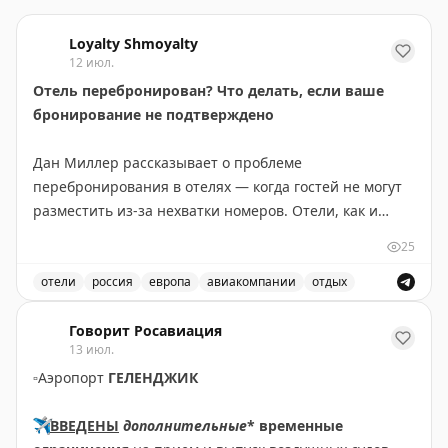
Loyalty Shmoyalty
12 июл.
Отель перебронирован? Что делать, если ваше
бронирование не подтверждено
Дан Миллер рассказывает о проблеме
перебронирования в отелях — когда гостей не могут
разместить из-за нехватки номеров. Отели, как и
авиакомпании, нередко перепродают номера, ожидая
25
отказов и отмен. Основные причины: гости остаются
дольше запланированного, технические проблемы,
отели
россия
европа
авиакомпании
отдых
крупные события в городе или непредвиденные
Проблемы с бронированием отелей и что делать, есл
обстоятельства. Чтобы избежать проблемы,
Говорит Росавиация
13 июл.
рекомендуется бронировать напрямую на сайте
▫️
Аэропорт
ГЕЛЕНДЖИК
отеля, уведомлять об опоздании, присоединиться к
программе лояльности и позвонить за день до заезда
✈️
ВВЕДЕНЫ
дополнительные
* временные
для подтверждения. Если вас всё же «выселили»,