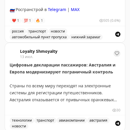
🇷🇺
Росгранстрой в
Telegram
|
MAX
❤
1
💯
1
🔥
1
505
(0.6%)
россия
транспорт
новости
автомобильный пункт пропуска
нижний зарамаг
Движение через автомобильный пункт пропуска Нижни
Loyalty Shmoyalty
13 июл.
Цифровые декларации пассажиров: Австралия и
Европа модернизируют пограничный контроль
Страны по всему миру переходят на электронные
системы для регистрации путешественников.
Австралия отказывается от привычных оранжевых
бумажных карточек прибытия в пользу цифровой
30
платформы Australia Travel Declaration. Новая система
будет внедрена во всех международных аэропортах и
технологии
транспорт
авиакомпании
австралия
новости
портах в течение 12-18 месяцев. На проект выделено