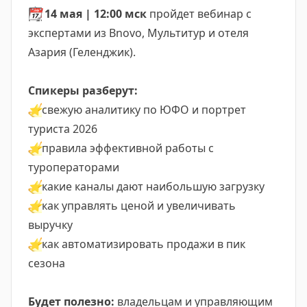
📆
14 мая | 12:00 мск
пройдет вебинар с
экспертами из Bnovo, Мультитур и отеля
Азария (Геленджик).
Спикеры разберут:
⭐️
свежую аналитику по ЮФО и портрет
туриста 2026
⭐️
правила эффективной работы с
туроператорами
⭐️
какие каналы дают наибольшую загрузку
⭐️
как управлять ценой и увеличивать
выручку
⭐️
как автоматизировать продажи в пик
сезона
Будет полезно:
владельцам и управляющим