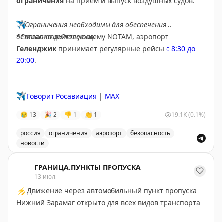
ограничения
на прием и выпуск воздушных судов.
отель должен предоставить сравнимый номер в
другом отеле и оплатить транспортировку. Крупные
✈️
Ограничения необходимы для обеспечения
сети (Hyatt, IHG, Marriott, Hilton) имеют собственные
безопасности полетов.
*Согласно действующему NOTAM, аэропорт
политики компенсации, часто более щедрые для
Геленджик
принимает регулярные рейсы
с 8:30 до
членов программ лояльности. При возникновении
20:00
.
проблемы вежливо, но настойчиво ссылайтесь на
политику отеля и требуйте справедливую
компенсацию.
✈️
Говорит Росавиация
|
MAX
Dan Miller
|
Original
😢
13
🎉
2
👎
1
👏
1
19.1K
(0.1%)
россия
ограничения
аэропорт
безопасность
новости
Введены временные ограничения на прием и выпуск в
ГРАНИЦА.ПУНКТЫ ПРОПУСКА
13 июл.
⚡
Движение через автомобильный пункт пропуска
Нижний Зарамаг открыто для всех видов транспорта