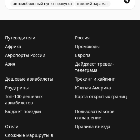
автомобильный пункт пропуска
нижний зарамаг
Движение через автомобильный пункт пропуска Нижни
Путеводители
Россия
Африка
Промокоды
Аэропорты России
Европа
Азия
Дайджест тревел-
телеграма
Дешевые авиабилеты
Трекинг и хайкинг
Роудтрипы
Южная Америка
Топ-100 дешевых
Карта открытых границ
авиабилетов
Бюджет поездки
Пользовательское
соглашение
Отели
Правила въезда
Сложные маршруты в