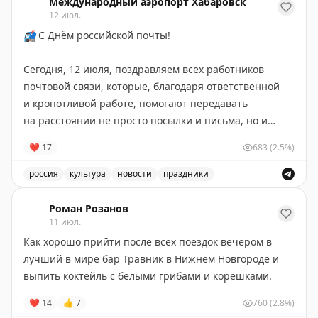
Международный аэропорт Хабаровск
12 июл.
📬
С Днём российской почты!
Сегодня, 12 июля, поздравляем всех работников
почтовой связи, которые, благодаря ответственной
и кропотливой работе, помогают передавать
на расстоянии не просто посылки и письма, но и
радость, хорошее настроение, счастье, заключенное
❤
17
683
(2.5%)
в этих посланиях
💌
россия
культура
новости
праздники
Желаем крепкого здоровья, стабильной
Поздравление с Днём российской почты и выражение 
бесперебойной работы
💛
Роман Розанов
11 июл.
📸
Андрей Лавринович
Как хорошо прийти после всех поездок вечером в
лучший в мире бар Травник в Нижнем Новгороде и
выпить коктейль с белыми грибами и корешками.
❤
14
👍
7
760
(2.8%)