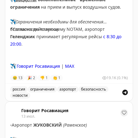
ограничения
на прием и выпуск воздушных судов.
✈️
Ограничения необходимы для обеспечения
безопасности полетов.
*Согласно действующему NOTAM, аэропорт
Геленджик
принимает регулярные рейсы
с 8:30 до
20:00
.
✈️
Говорит Росавиация
|
MAX
😢
13
🎉
2
👎
1
👏
1
19.1K
(0.1%)
россия
ограничения
аэропорт
безопасность
новости
Введены временные ограничения на прием и выпуск в
Говорит Росавиация
13 июл.
▫️
Аэропорт
ЖУКОВСКИЙ
(Раменское)