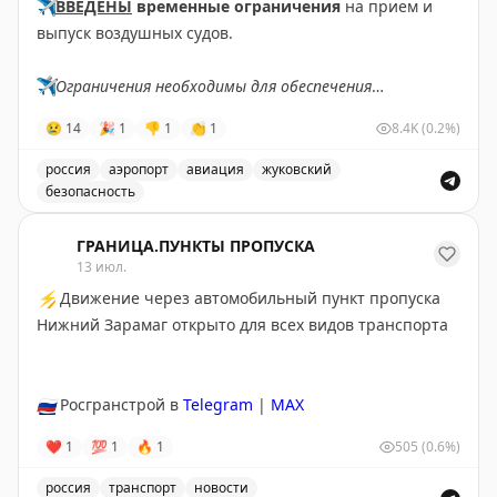
✈️
ВВЕДЕНЫ
временные ограничения
на прием и
выпуск воздушных судов.
✈️
Ограничения необходимы для обеспечения
безопасности полетов.
😢
14
🎉
1
👎
1
👏
1
8.4K
(0.2%)
✈️
Говорит Росавиация
|
MАХ
россия
аэропорт
авиация
жуковский
безопасность
В аэропорту Жуковский введены временные ограничен
ГРАНИЦА.ПУНКТЫ ПРОПУСКА
13 июл.
⚡
Движение через автомобильный пункт пропуска
Нижний Зарамаг открыто для всех видов транспорта
🇷🇺
Росгранстрой в
Telegram
|
MAX
❤
1
💯
1
🔥
1
505
(0.6%)
россия
транспорт
новости