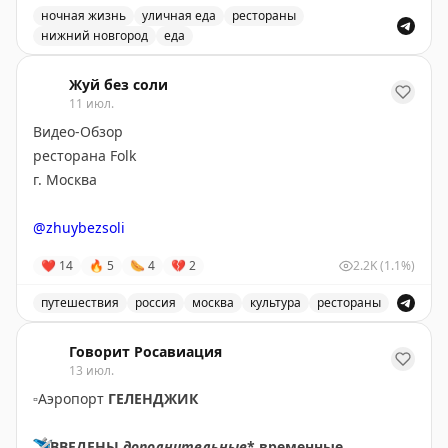
ночная жизнь
уличная еда
рестораны
нижний новгород
еда
Один из лучших баров в мире находится в Нижнем Но
Жуй без соли
11 июл.
Видео-Обзор
ресторана Folk
г. Москва
@zhuybezsoli
❤
14
🔥
5
🌭
4
💔
2
2.2K
(1.1%)
путешествия
россия
москва
культура
рестораны
Видео-обзор ресторана Folk в Москве, узнайте о культ
Говорит Росавиация
13 июл.
▫️
Аэропорт
ГЕЛЕНДЖИК
✈️
ВВЕДЕНЫ
дополнительные
* временные