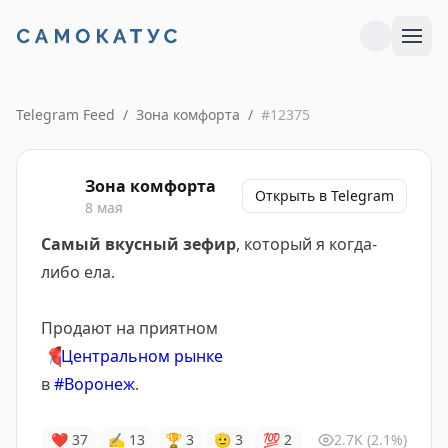
Telegram Feed
/
Зона комфорта
/
#
12375
Зона комфорта
Открыть в Telegram
8 мая
Самый вкусный зефир
, который я когда-
либо ела.
Продают на приятном
📍
Центральном рынке
в
#Воронеж
.
❤
37
✍
13
🏆
3
🫡
3
💯
2
2.7K
(2.1%)