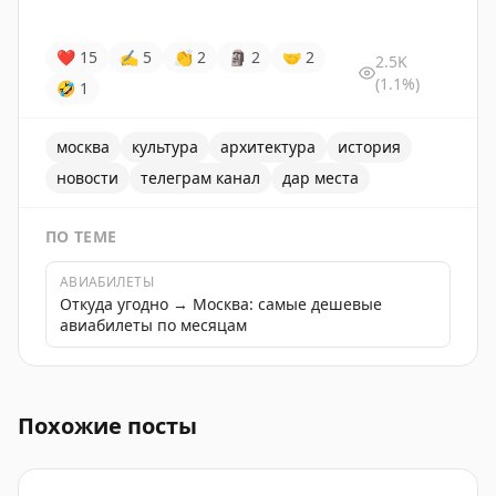
❤
15
✍
5
👏
2
🗿
2
🤝
2
2.5K
(1.1%)
🤣
1
москва
культура
архитектура
история
новости
телеграм канал
дар места
ПО ТЕМЕ
АВИАБИЛЕТЫ
Откуда угодно → Москва: самые дешевые
авиабилеты по месяцам
Московская строительная компания Dar ведет интерес
Похожие посты