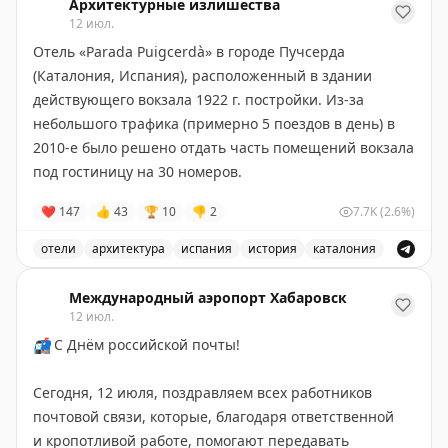
Архитектурные излишества
12 июл.
Отель «Parada Puigcerdà» в городе Пучсерда
(Каталония, Испания), расположенный в здании
действующего вокзала 1922 г. постройки. Из-за
небольшого трафика (примерно 5 поездов в день) в
2010-е было решено отдать часть помещений вокзала
под гостиницу на 30 номеров.
❤
147
👍
43
🏆
10
👎
2
7.7K
(2.6%)
отели
архитектура
испания
история
каталония
Отель «Parada Puigcerdà» в городе Пучсерда, располо
Международный аэропорт Хабаровск
12 июл.
📬
С Днём российской почты!
Сегодня, 12 июля, поздравляем всех работников
почтовой связи, которые, благодаря ответственной
и кропотливой работе, помогают передавать