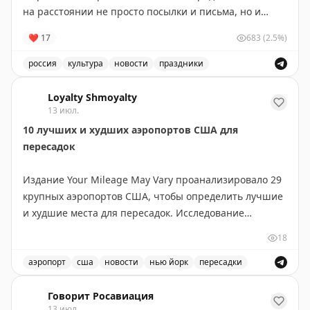
на расстоянии не просто посылки и письма, но и
радость, хорошее настроение, счастье, заключенное
❤
17
683
(2.5%)
в этих посланиях
💌
россия
культура
новости
праздники
Желаем крепкого здоровья, стабильной
Поздравление с Днём российской почты и выражение 
бесперебойной работы
💛
Loyalty Shmoyalty
13 июл.
📸
Андрей Лавринович
10 лучших и худших аэропортов США для
пересадок
Издание Your Mileage May Vary проанализировало 29
крупных аэропортов США, чтобы определить лучшие
и худшие места для пересадок. Исследование
учитывало разные потребности путешественников:
18
для частых летающих и для семей с детьми.
аэропорт
сша
новости
нью йорк
пересадки
ТОП-10 для частых летающих: Хьюстон (IAH),
Рейтинг лучших и худших аэропортов США для пересад
Вашингтон Даллес, Детройт, Сиэтл-Такома,
Говорит Росавиация
13 июл.