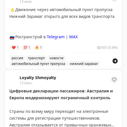
13 июл.
⚡
Движение через автомобильный пункт пропуска
Нижний Зарамаг открыто для всех видов транспорта
🇷🇺
Росгранстрой в
Telegram
|
MAX
❤
1
💯
1
🔥
1
505
(0.6%)
россия
транспорт
новости
автомобильный пункт пропуска
нижний зарамаг
Движение через автомобильный пункт пропуска Нижни
Loyalty Shmoyalty
13 июл.
Цифровые декларации пассажиров: Австралия и
Европа модернизируют пограничный контроль
Страны по всему миру переходят на электронные
системы для регистрации путешественников.
Австралия отказывается от привычных оранжевых