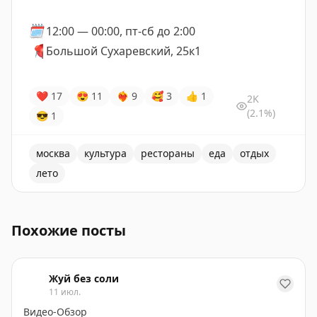
🗓️
12:00 — 00:00, пт-сб до 2:00
📍
Большой Сухаревский, 25к1
❤
17
😍
11
❤‍🔥
9
🥰
3
👍
1
2K
(2.1%)
😎
1
москва
культура
рестораны
еда
отдых
лето
В Доме культур на Сретенке разблокировали первую 
Похожие посты
Жуй без соли
11 июл.
Видео-Обзор