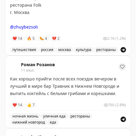
ресторана Folk
г. Москва
@zhuybezsoli
❤
14
🔥
5
🌭
4
💔
2
2.1K
(1.2%)
путешествия
россия
москва
культура
рестораны
Видео-обзор ресторана Folk в Москве, узнайте о культ
Роман Розанов
11 июл.
Как хорошо прийти после всех поездок вечером в
лучший в мире бар Травник в Нижнем Новгороде и
выпить коктейль с белыми грибами и корешками.
❤
14
👍
7
760
(2.8%)
ночная жизнь
уличная еда
рестораны
нижний новгород
еда
Один из лучших баров в мире находится в Нижнем Но