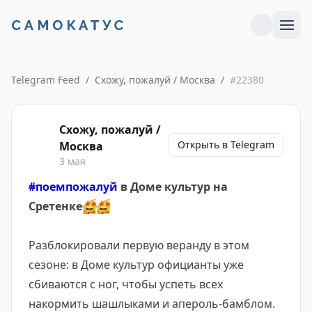
Telegram Feed
/
Схожу, пожалуй / Москва
/
#
22380
Схожу, пожалуй /
Открыть в Telegram
Москва
3 мая
#поемпожалуй
в Доме культур на
Сретенке
🤩
🤩
Разблокировали первую веранду в этом
сезоне: в Доме культур официанты уже
сбиваются с ног, чтобы успеть всех
накормить шашлыками и апероль-бамблом.