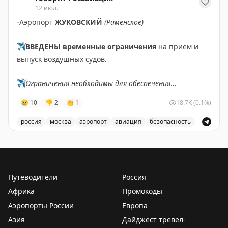
12 июл.
▫️
Аэропорт
ЖУКОВСКИЙ
(Раменское)
✈️
ВВЕДЕНЫ
временные ограничения
на прием и
выпуск воздушных судов.
✈️
Ограничения необходимы для обеспечения
безопасности полетов.
😢
10
👎
2
👏
1
18.7K
(0.1%)
✈️
Говорит Росавиация
|
MАХ
россия
москва
аэропорт
авиация
безопасность
В аэропорту Жуковский введены временные ограничен
Путеводители
Россия
Африка
Промокоды
Аэропорты России
Европа
Азия
Дайджест тревел-