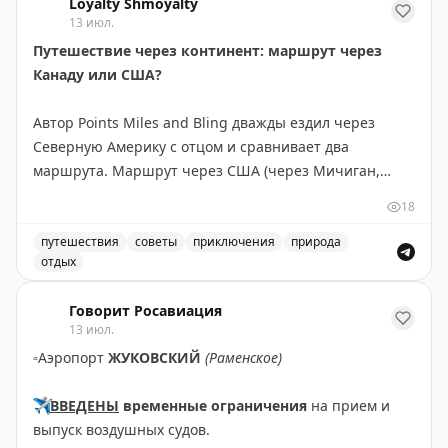
Loyalty Shmoyalty
13 июл.
Путешествие через континент: маршрут через
Канаду или США?
Автор Points Miles and Bling дважды ездил через
Северную Америку с отцом и сравнивает два
маршрута. Маршрут через США (через Мичиган,
Монтану, Айдахо и Вашингтон) короче на 300 км и
18
экономнее по топливу — идеален, если спешите. Но
главное открытие — это не пейзажи, а люди и
путешествия
советы
приключения
природа
отдых
неожиданные остановки. В маленьком городке
Маршрут через Канаду или США: сравнение двух путе
Уоллес, Айдахо, владелица отеля предложила лучший
Говорит Росавиация
номер, а ужин превратился в экскурсию по винному
13 июл.
погребу. Канадский маршрут длиннее, но предлагает
▫️
Аэропорт
ЖУКОВСКИЙ
(Раменское)
более продолжительные красивые виды: озера и леса
Северного Онтарио, Канадские Скалистые горы.
✈️
ВВЕДЕНЫ
временные ограничения
на прием и
Совет: если едите ради пейзажей — выбирайте
выпуск воздушных судов.
Канаду и выделите 5-6 дней, посетив малые города