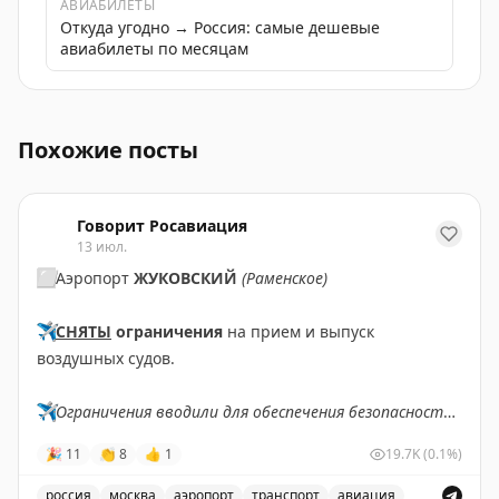
АВИАБИЛЕТЫ
Откуда угодно → Россия: самые дешевые
авиабилеты по месяцам
Самая масштабная блошка Москвы Левша в Новоподре
Похожие посты
Говорит Росавиация
13 июл.
⬜️
Аэропорт
ЖУКОВСКИЙ
(Раменское)
✈️
СНЯТЫ
ограничения
на прием и выпуск
воздушных судов.
✈️
Ограничения вводили для обеспечения безопасности
полетов.
🎉
11
👏
8
👍
1
19.7K
(0.1%)
✈️
Говорит Росавиация
|
MAX
россия
москва
аэропорт
транспорт
авиация