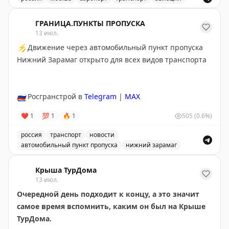
Снятые ограничения на прием и выпуск воздушных су
ГРАНИЦА.ПУНКТЫ ПРОПУСКА
13 июл.
⚡
Движение через автомобильный пункт пропуска
Нижний Зарамаг открыто для всех видов транспорта
🇷🇺
Росгранстрой в
Telegram
|
MAX
❤
1
💯
1
🔥
1
505
(0.6%)
россия
транспорт
новости
автомобильный пункт пропуска
нижний зарамаг
Движение через автомобильный пункт пропуска Нижни
Крыша ТурДома
13 июл.
Очередной день подходит к концу, а это значит
самое время вспомнить, каким он был на Крыше
ТурДома.