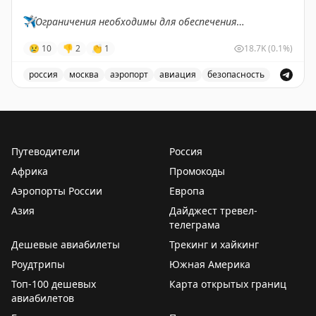
✈️
Ограничения необходимы для обеспечения
безопасности полетов.
😢
10
👎
2
👏
1
18.7K
(0.1%)
✈️
Говорит Росавиация
|
MАХ
россия
москва
аэропорт
авиация
безопасность
В аэропорту Жуковский введены временные ограничен
Путеводители
Россия
Африка
Промокоды
Аэропорты России
Европа
Азия
Дайджест тревел-
телеграма
Дешевые авиабилеты
Трекинг и хайкинг
Роудтрипы
Южная Америка
Топ-100 дешевых
Карта открытых границ
авиабилетов