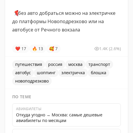
📍
без авто добраться можно на электричке
до платформы Новоподрезково или на
автобусе от Речного вокзала
❤
17
🔥
13
🥰
7
1.4K
(2.6%)
путешествия
россия
москва
транспорт
автобус
шоппинг
электричка
блошка
новоподрезково
ПО ТЕМЕ
АВИАБИЛЕТЫ
Откуда угодно → Москва: самые дешевые
авиабилеты по месяцам