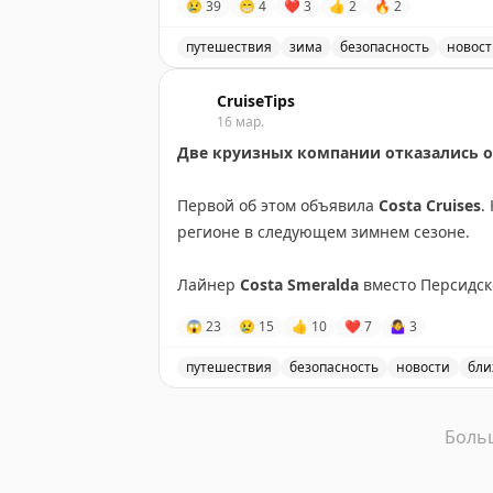
😢
39
😁
4
❤
3
👍
2
🔥
2
операционной неопределённостью.
путешествия
зима
безопасность
новост
Также круизный сезон 2025/2026 рань
Круизные компании отменяют свои пр
Celestyal Cruises
и
TUI Cruises
.
CruiseTips
16 мар.
✈️
@ranarod
Две круизных компании отказались о
Первой об этом объявила
Costa Cruises
.
регионе в следующем зимнем сезоне.
Лайнер
Costa Smeralda
вместо Персидск
будет выполнять новый недельный мар
😱
23
😢
15
👍
10
❤
7
🤷‍♀
3
Вскоре похожее решение приняла и
AID
путешествия
безопасность
новости
бли
сезон в регионе.
Две круизных компании отказались от
Боль
Заодно отменены и перегонные круизы л
Африки.