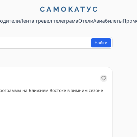
водители
Лента тревел телеграма
Отели
Авиабилеты
Пром
Найти
рограммы на Ближнем Востоке в зимним сезоне
ной ситуацией с безопасностью и