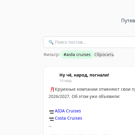
Путе
Фильтр:
#
aida cruises
Сбросить
Ну чё, народ, погнали!
16 мар.
❗️
Круизные компании отменяют свои п
2026/2027. Об этом уже объявили:
➖
AIDA Cruises
➖
Costa Cruises
Компании объяснили решение нестабиль