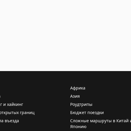
Африка
а
Азия
г и хайкинг
Роудтрипы
открытых границ
Бюджет поездки
ла въезда
Сложные маршруты в Китай 
Японию