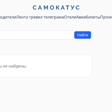
водители
Лента тревел телеграма
Отели
Авиабилеты
Пром
Найти
ы не найдены.