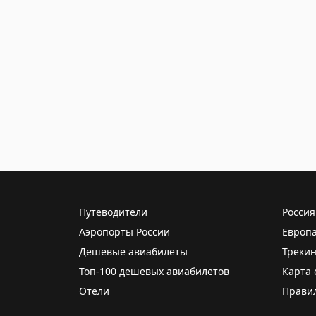
Путеводители
Россия
Аэропорты России
Европ
Дешевые авиабилеты
Трекин
Топ-100 дешевых авиабилетов
Карта 
Отели
Прави