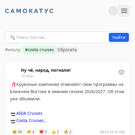
Найти
Фильтр:
#
costa cruises
Сбросить
Ну чё, народ, погнали!
16 мар.
❗️
Круизные компании отменяют свои программы на
Ближнем Востоке в зимним сезоне 2026/2027. Об этом
уже объявили:
➖
AIDA Cruises
➖
Costa Cruises
😢
39
😁
4
❤
3
👍
2
🔥
2
14.5K
(0.3%)
Компании объяснили решение нестабильной