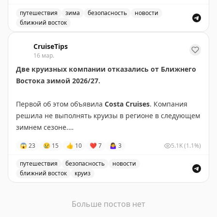
ситуацией с безопасностью и операционной
путешествия
зима
безопасность
новости
неопределённостью.
ближний восток
Круизные компании отменяют свои программы на Ближ
Также круизный сезон 2025/2026 раньше времени
CruiseTips
16 мар.
завершили
MSC Cruises
,
Aroya Cruises
,
Celestyal
Две круизных компании отказались от Ближнего
Cruises
и
TUI Cruises
.
Востока зимой 2026/27.
✈️
@ranarod
Первой об этом объявила
Costa Cruises
. Компания
решила не выполнять круизы в регионе в следующем
зимнем сезоне.
😱
23
😢
15
👍
10
❤
7
🤷‍♀
3
5.1K
(1.1%)
Лайнер
Costa Smeralda
вместо Персидского залива
отправят на Канарские острова, где он будет
путешествия
безопасность
новости
выполнять новый недельный маршрут между
ближний восток
круиз
Канарами и Мадейрой.
Две круизных компании отказались от Ближнего Восто
Больше постов нет
Вскоре похожее решение приняла и
AIDA Cruises
.