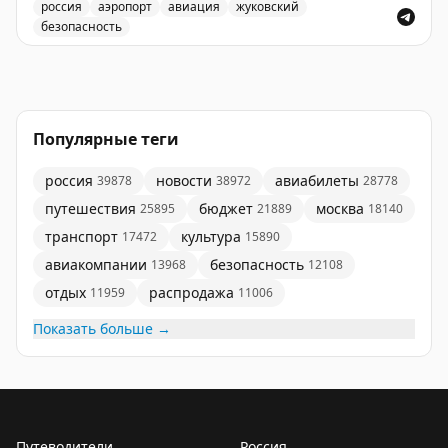
россия
аэропорт
авиация
жуковский
безопасность
Аэропорт Жуковский принимает и отправляет рейсы 
Популярные теги
россия
новости
авиабилеты
39878
38972
28778
путешествия
бюджет
москва
25895
21889
18140
транспорт
культура
17472
15890
авиакомпании
безопасность
13968
12108
отдых
распродажа
11959
11006
Показать больше →
Путеводители
Россия