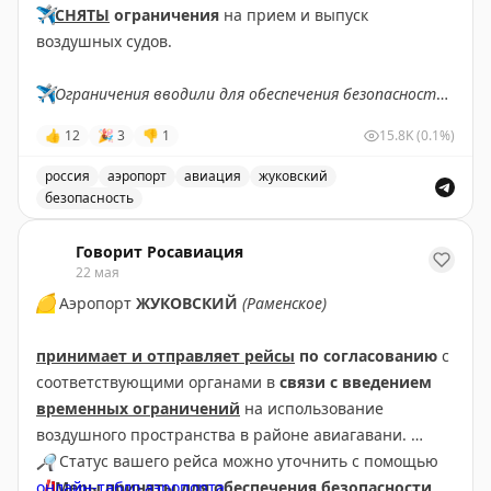
✈️
СНЯТЫ
ограничения
на прием и выпуск
воздушных судов.
✈️
Ограничения вводили для обеспечения безопасности
полетов.
👍
12
🎉
3
👎
1
15.8K
(0.1%)
✈️
Говорит Росавиация
|
MАХ
россия
аэропорт
авиация
жуковский
безопасность
В аэропорту Жуковский сняты ограничения на прием 
Говорит Росавиация
22 мая
🟡
Аэропорт
ЖУКОВСКИЙ
(Раменское)
принимает и отправляет рейсы
по согласованию
с
соответствующими органами в
связи с введением
временных ограничений
на использование
воздушного пространства в районе авиагавани.
🔎
Статус вашего рейса можно уточнить с помощью
❗
онлайн-табло аэропорта
Меры приняты для обеспечения безопасности
.