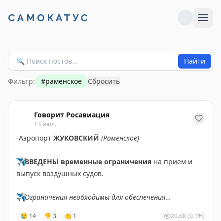
Найти
Фильтр:
#
раменское
Сбросить
Говорит Росавиация
13 июл.
▫️
Аэропорт
ЖУКОВСКИЙ
(Раменское)
✈️
ВВЕДЕНЫ
временные ограничения
на прием и
выпуск воздушных судов.
✈️
Ограничения необходимы для обеспечения
безопасности полетов.
😢
14
👎
3
👏
1
20.6K
(0.1%)