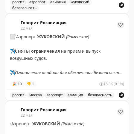
✈️
Говорит Росавиация
|
MАХ
россия
аэропорт
авиация
жуковский
безопасность
Сняты ограничения на прием и выпуск воздушных суд
Говорит Росавиация
22 мая
⬜️
Аэропорт
ЖУКОВСКИЙ
(Раменское)
✈️
СНЯТЫ
ограничения
на прием и выпуск
воздушных судов.
✈️
Ограничения вводили для обеспечения безопасности
полетов.
🎉
10
👎
1
18.3K
(0.1%)
✈️
Говорит Росавиация
|
MАХ
россия
москва
аэропорт
авиация
безопасность
Сняты ограничения на прием и выпуск воздушных суд
Говорит Росавиация
22 мая
▫️
Аэропорт
ЖУКОВСКИЙ
(Раменское)