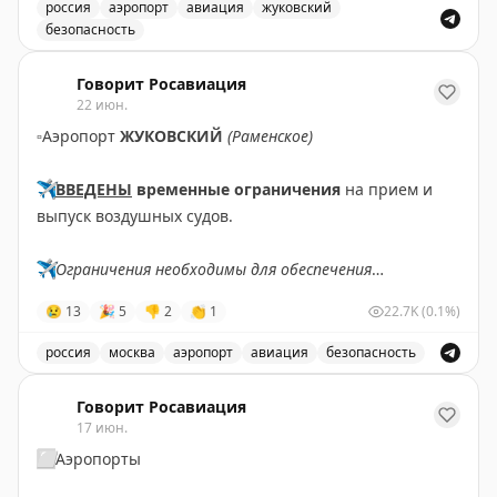
полетов.
россия
аэропорт
авиация
жуковский
безопасность
Аэропорты Домодедово и Жуковский корректируют па
Говорит Росавиация
22 июн.
▫️
Аэропорт
ЖУКОВСКИЙ
(Раменское)
✈️
ВВЕДЕНЫ
временные ограничения
на прием и
выпуск воздушных судов.
✈️
Ограничения необходимы для обеспечения
безопасности полетов.
😢
13
🎉
5
👎
2
👏
1
22.7K
(0.1%)
✈️
Говорит Росавиация
|
MАХ
россия
москва
аэропорт
авиация
безопасность
В аэропорту Жуковский введены временные ограничен
Говорит Росавиация
17 июн.
⬜️
Аэропорты