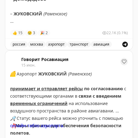
–
ЖУКОВСКИЙ
(Раменское)
✈️
СНЯТЫ
ограничения
на прием и выпуск
👍
15
😢
3
🎉
2
22.1K
(0.1%)
воздушных судов.
россия
москва
аэропорт
транспорт
авиация
✈️
Ограничения вводили для обеспечения безопасности
Сняты ограничения на прием и выпуск воздушных суд
полетов.
Говорит Росавиация
15 июн.
✈️
Говорит Росавиация
|
MАХ
🟡
Аэропорт
ЖУКОВСКИЙ
(Раменское)
принимает и отправляет рейсы
по согласованию
с
соответствующими органами в
связи с введением
временных ограничений
на использование
воздушного пространства в районе авиагавани.
🔎
Статус вашего рейса можно уточнить с помощью
❗
онлайн-табло аэропорта.
Меры приняты для обеспечения безопасности
полетов.