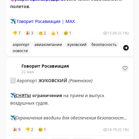
полетов.
✈️
Говорит Росавиация
|
МАХ
👎
7
🎉
3
👏
2
👍
1
😢
1
15.6K
(0.1%)
аэропорт
авиакомпании
жуковский
безопасность
новости
Аэропорт Жуковский принимает и отправляет рейсы 
Говорит Росавиация
22 мая
⬜️
Аэропорт
ЖУКОВСКИЙ
(Раменское)
✈️
СНЯТЫ
ограничения
на прием и выпуск
воздушных судов.
✈️
Ограничения вводили для обеспечения безопасности
полетов.
🎉
9
👎
2
😢
1
18.7K
(0.1%)