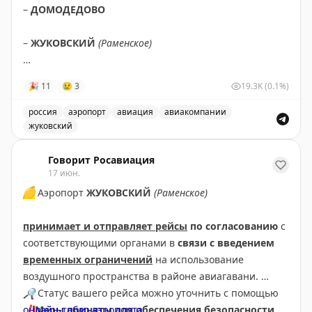
–
ДОМОДЕДОВО
–
ЖУКОВСКИЙ
(Раменское)
✈️
СНЯТЫ
ограничения
на прием и выпуск
🎉
11
😢
3
19.3K
(0.1%)
воздушных судов.
россия
аэропорт
авиация
авиакомпании
✈️
жуковский
Ограничения вводили для обеспечения безопасности
полетов.
Сняты ограничения на прием и выпуск воздушных суд
Говорит Росавиация
17 июн.
✈️
Говорит Росавиация
|
MАХ
🟡
Аэропорт
ЖУКОВСКИЙ
(Раменское)
принимает и отправляет рейсы
по согласованию
с
соответствующими органами в
связи с введением
временных ограничений
на использование
воздушного пространства в районе авиагавани.
🔎
Статус вашего рейса можно уточнить с помощью
❗
онлайн-табло аэропорта
Меры приняты для обеспечения безопасности
.