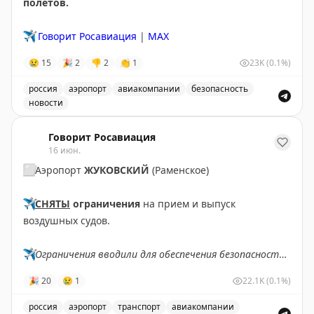
полетов.
✈️
Говорит Росавиация
|
МАХ
😢
15
🎉
2
👎
2
👏
1
23K
(0.1%)
россия
аэропорт
авиакомпании
безопасность
новости
Аэропорт ЖУКОВСКИЙ принимает и отправляет рейсы 
Говорит Росавиация
16 июн.
⬜️
Аэропорт
ЖУКОВСКИЙ
(Раменское)
✈️
СНЯТЫ
ограничения
на прием и выпуск
воздушных судов.
✈️
Ограничения вводили для обеспечения безопасности
полетов.
🎉
20
😢
1
22.1K
(0.1%)
✈️
Говорит Росавиация
|
MAX
россия
аэропорт
транспорт
авиакомпании