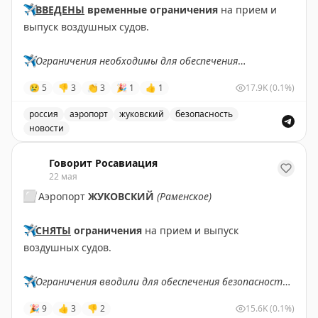
✈️
ВВЕДЕНЫ
временные ограничения
на прием и
выпуск воздушных судов.
✈️
Ограничения необходимы для обеспечения
безопасности полетов.
😢
5
👎
3
👏
3
🎉
1
👍
1
17.9K
(0.1%)
✈️
Говорит Росавиация
|
MАХ
россия
аэропорт
жуковский
безопасность
новости
В аэропорту Жуковский введены временные ограничен
Говорит Росавиация
22 мая
⬜️
Аэропорт
ЖУКОВСКИЙ
(Раменское)
✈️
СНЯТЫ
ограничения
на прием и выпуск
воздушных судов.
✈️
Ограничения вводили для обеспечения безопасности
полетов.
🎉
9
👍
3
👎
2
15.6K
(0.1%)