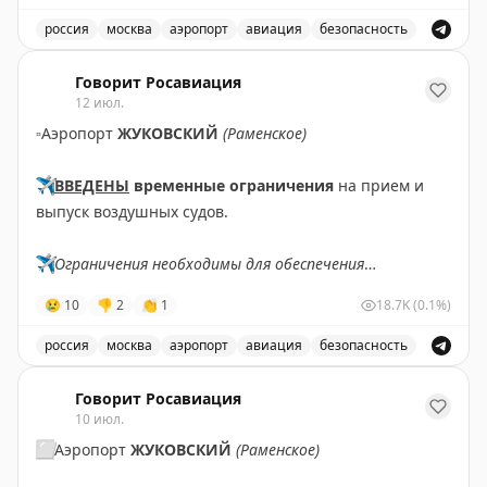
✈️
Говорит Росавиация
|
MАХ
россия
москва
аэропорт
авиация
безопасность
В аэропорту Жуковский введены временные ограничен
Говорит Росавиация
12 июл.
▫️
Аэропорт
ЖУКОВСКИЙ
(Раменское)
✈️
ВВЕДЕНЫ
временные ограничения
на прием и
выпуск воздушных судов.
✈️
Ограничения необходимы для обеспечения
безопасности полетов.
😢
10
👎
2
👏
1
18.7K
(0.1%)
✈️
Говорит Росавиация
|
MАХ
россия
москва
аэропорт
авиация
безопасность
В аэропорту Жуковский введены временные ограничен
Говорит Росавиация
10 июл.
⬜️
Аэропорт
ЖУКОВСКИЙ
(Раменское)