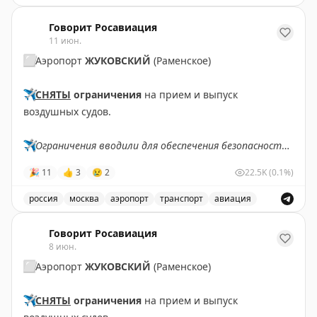
В аэропорту Жуковский введены временные ограничен
Говорит Росавиация
11 июн.
⬜️
Аэропорт
ЖУКОВСКИЙ
(Раменское)
✈️
СНЯТЫ
ограничения
на прием и выпуск
воздушных судов.
✈️
Ограничения вводили для обеспечения безопасности
полетов.
🎉
11
👍
3
😢
2
22.5K
(0.1%)
✈️
Говорит Росавиация
|
MAX
россия
москва
аэропорт
транспорт
авиация
Аэропорт Жуковский снял ограничения на прием и вы
Говорит Росавиация
8 июн.
⬜️
Аэропорт
ЖУКОВСКИЙ
(Раменское)
✈️
СНЯТЫ
ограничения
на прием и выпуск