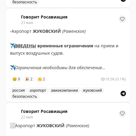
✈️
безопасность
Ограничения вводили для обеспечения безопасности
полетов.
Сняты ограничения на прием и выпуск воздушных суд
Говорит Росавиация
23 мая
✈️
Говорит Росавиация
|
MАХ
▫️
Аэропорт
ЖУКОВСКИЙ
(Раменское)
✈️
ВВЕДЕНЫ
временные ограничения
на прием и
выпуск воздушных судов.
✈️
Ограничения необходимы для обеспечения
безопасности полетов.
😢
9
🎉
2
👏
2
19.5K
(0.1%)
✈️
Говорит Росавиация
|
MАХ
россия
аэропорт
авиакомпании
жуковский
безопасность
Аэропорт Жуковский ввел временные ограничения на 
Говорит Росавиация
22 мая
⬜️
Аэропорт
ЖУКОВСКИЙ
(Раменское)