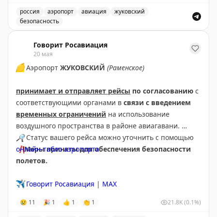
✈️
Говорит Росавиация
|
MАХ
россия
аэропорт
авиация
жуковский
безопасность
Аэропорт Жуковский снял ограничения на прием и вы
Говорит Росавиация
20 мая
🟡
Аэропорт
ЖУКОВСКИЙ
(Раменское)
принимает и отправляет рейсы
по согласованию
с
соответствующими органами в
связи с введением
временных ограничений
на использование
воздушного пространства в районе авиагавани.
🔎
Статус вашего рейса можно уточнить с помощью
❗
онлайн-табло аэропорта
Меры приняты для обеспечения безопасности
.
полетов.
✈️
Говорит Росавиация
|
МАХ
😢
11
🎉
1
👍
1
👏
1
21.8K
(0.1%)