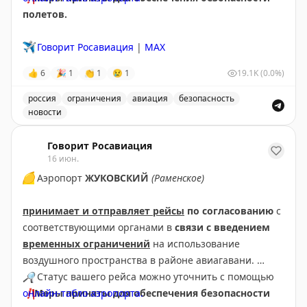
полетов.
✈️
Говорит Росавиация
|
МАХ
👍
6
🎉
1
👏
1
😢
1
19.1K
(0.0%)
россия
ограничения
авиация
безопасность
новости
Аэропорт Жуковский принимает и отправляет рейсы с
Говорит Росавиация
16 июн.
🟡
Аэропорт
ЖУКОВСКИЙ
(Раменское)
принимает и отправляет рейсы
по согласованию
с
соответствующими органами в
связи с введением
временных ограничений
на использование
воздушного пространства в районе авиагавани.
🔎
Статус вашего рейса можно уточнить с помощью
❗
онлайн-табло аэропорта.
Меры приняты для обеспечения безопасности