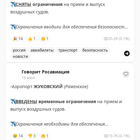
✈️
СНЯТЫ
ограничения
на прием и выпуск
воздушных судов.
✈️
Ограничения вводили для обеспечения безопасности
полетов.
🎉
14
👍
1
👏
1
20.2K
(0.1%)
✈️
Говорит Росавиация
|
MAX
россия
авиабилеты
транспорт
безопасность
новости
Ограничения на прием и выпуск воздушных судов в а
Говорит Росавиация
10 июл.
▫️
Аэропорт
ЖУКОВСКИЙ
(Раменское)
✈️
ВВЕДЕНЫ
временные ограничения
на прием и
выпуск воздушных судов.
✈️
Ограничения необходимы для обеспечения
безопасности полетов.
😢
14
👎
3
👏
1
19.7K
(0.1%)