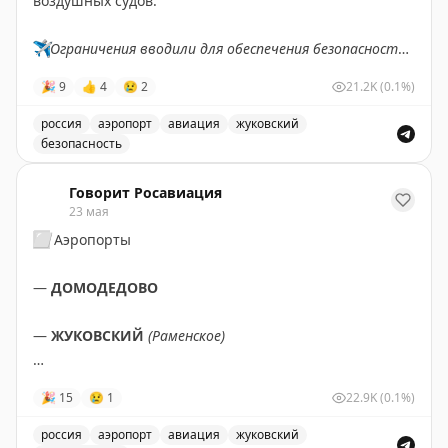
воздушных судов.
✈️
Ограничения вводили для обеспечения безопасности
полетов.
🎉
9
👍
4
😢
2
21.2K
(0.1%)
✈️
Говорит Росавиация
|
MAX
россия
аэропорт
авиация
жуковский
безопасность
Аэропорт Жуковский снял ограничения на прием и вы
Говорит Росавиация
23 мая
⬜️
Аэропорты
—
ДОМОДЕДОВО
—
ЖУКОВСКИЙ
(Раменское)
✈️
СНЯТЫ
ограничения
на прием и выпуск
🎉
15
😢
1
22.9K
(0.1%)
воздушных судов.
россия
аэропорт
авиация
жуковский