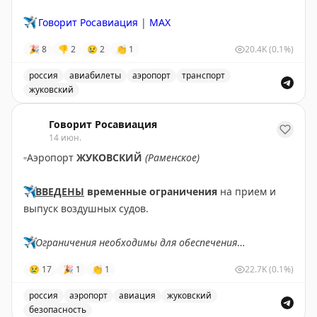
✈️
Говорит Росавиация
|
МАХ
🎉
8
👎
2
😢
2
👏
1
20.4K
(0.1%)
россия
авиабилеты
аэропорт
транспорт
жуковский
Аэропорт Жуковский принимает и отправляет рейсы п
Говорит Росавиация
14 июн.
▫️
Аэропорт
ЖУКОВСКИЙ
(Раменское)
✈️
ВВЕДЕНЫ
временные ограничения
на прием и
выпуск воздушных судов.
✈️
Ограничения необходимы для обеспечения
безопасности полетов.
😢
17
🎉
1
👏
1
22.7K
(0.1%)
✈️
Говорит Росавиация
|
MАХ
россия
аэропорт
авиация
жуковский
безопасность