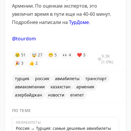
Армении. По оценкам экспертов, это
увеличит время в пути еще на 40-60 минут.
Подробнее написали на
ТурДоме
.
@tourdom
😢
51
🤯
27
😁
5
👀
4
❤
3
9.3K
(1.0%)
🎉
3
👍
2
турция
россия
авиабилеты
транспорт
авиакомпании
казахстан
армения
азербайджан
новости
египет
ПО ТЕМЕ
АВИАБИЛЕТЫ
Россия → Турция: самые дешевые авиабилеты