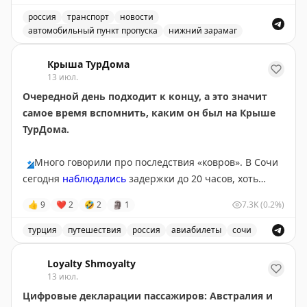
россия
транспорт
новости
автомобильный пункт пропуска
нижний зарамаг
Движение через автомобильный пункт пропуска Нижни
Крыша ТурДома
13 июл.
Очередной день подходит к концу, а это значит
самое время вспомнить, каким он был на Крыше
ТурДома.
🔹
Много говорили про последствия «ковров». В Сочи
сегодня
наблюдались
задержки до 20 часов, хоть
полноценных ограничений там и не было с субботы.
👍
9
❤
2
🤣
2
🗿
1
7.3K
(0.2%)
Серьезные корректировки в графиках приводят к
тому, что пассажиры чаще
оформляют страховки
на
турция
путешествия
россия
авиабилеты
сочи
этот случай. Проверили, не врут ли цифры в
Обсуждение туристических новостей, включая задержки
федеральных СМИ,
опросом
на Крыше ТурДома. Рост
Loyalty Shmoyalty
подтверждают
13 июл.
и ваши голоса, и продажи
страховщики.
Цифровые декларации пассажиров: Австралия и