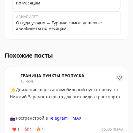
по месяцам
АВИАБИЛЕТЫ
Откуда угодно → Турция: самые дешевые
авиабилеты по месяцам
Рейсы из России в Турцию и Египет теперь летят новы
Похожие посты
ГРАНИЦА.ПУНКТЫ ПРОПУСКА
13 июл.
⚡
Движение через автомобильный пункт пропуска
Нижний Зарамаг открыто для всех видов транспорта
🇷🇺
Росгранстрой в
Telegram
|
MAX
❤
1
💯
1
🔥
1
505
(0.6%)