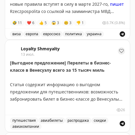
новые правила вступят в силу в марте 2027-го,
пишет
Rzeczpospolita со ссылкой на замминистра МВД
Польши Мацея Душчика.
🤣
11
❤
6
👍
5
😱
3
🥴
3
👎
1
3.7K
(0.8%)
Для въезда и получения временной защиты
виза
европа
евросоюз
политика
украина
потребуется подтверждение освобождения или
Евросоюз планирует ограничить въезд военнообязанны
отсрочки от мобилизации. По данным издания,
Loyalty Shmoyalty
изменения поддерживает Польша, а инициатором
13 июл.
выступил Киев.
[Выгодное предложение] Перелеты в бизнес-
классе в Венесуэлу всего за 15 тысяч миль
@tipical_vizovik
Статья содержит информацию о выгодном
предложении для путешественников: возможность
забронировать билет в бизнес-классе до Венесуэлы
всего за 15 000 миль. Это отличная возможность для
26
тех, кто накопил достаточное количество миль в
своей программе лояльности авиакомпании. Такие
путешествия
авиабилеты
распродажа
скидки
авиакомпании
предложения встречаются редко и позволяют