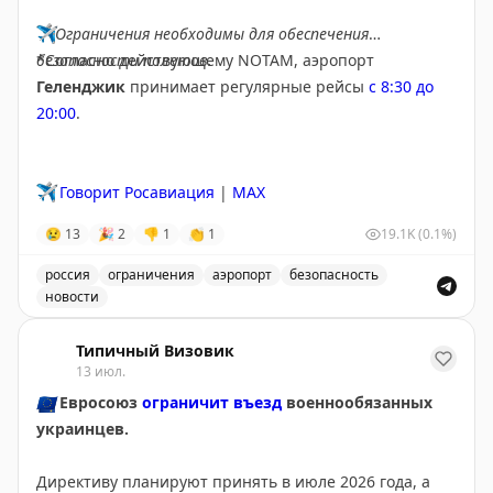
Балтимор-Вашингтон, LaGuardia, Вашингтон Рейган,
✈️
Ограничения необходимы для обеспечения
Сан-Франциско.
безопасности полетов.
*Согласно действующему NOTAM, аэропорт
Геленджик
принимает регулярные рейсы
с 8:30 до
Худшие аэропорты: Орландо, Форт-Лодердейл, Чикаго
20:00
.
Мидвей, Чикаго О'Хэр, Ньюарк, Сан-Франциско, Сан-
Диего, Нэшвилл, Атланта и Даллас-Форт-Уэрт. Они
отличаются плохими местами для сидения, грязью,
✈️
Говорит Росавиация
|
MAX
нехваткой розеток и медленным сервисом.
😢
13
🎉
2
👎
1
👏
1
19.1K
(0.1%)
Your Mileage May Vary
|
Original
россия
ограничения
аэропорт
безопасность
новости
Введены временные ограничения на прием и выпуск в
Типичный Визовик
13 июл.
🇪🇺
Евросоюз
ограничит въезд
военнообязанных
украинцев.
Директиву планируют принять в июле 2026 года, а