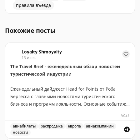
правила въезда
Массовые задержки и отмены рейсов в майские праз
Похожие посты
Loyalty Shmoyalty
13 июл.
The Travel Brief - еженедельный обзор новостей
туристической индустрии
Еженедельный дайджест Head for Points от Роба
Бёргесса с главными новостями туристического
бизнеса и программ лояльности. Основные события:
новое приложение British Airways требует доработки,
21
BA сменила поставщика наборов для Club World,
easyJet продаёт свой бизнес Apollo, открылся люкс-
авиабилеты
распродажа
европа
авиакомпании
новости
лаунж в Manchester Airport. Выгодные предложения: