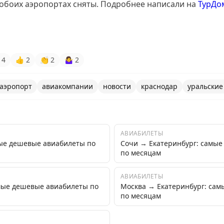
 обоих аэропортах сняты. Подробнее написали на
ТурДо
4
👍
2
👏
2
🤷‍♀
2
аэропорт
авиакомпании
новости
краснодар
уральские
АВИАБИЛЕТЫ
ые дешевые авиабилеты по
Сочи → Екатеринбург: самы
по месяцам
АВИАБИЛЕТЫ
мые дешевые авиабилеты по
Москва → Екатеринбург: са
по месяцам