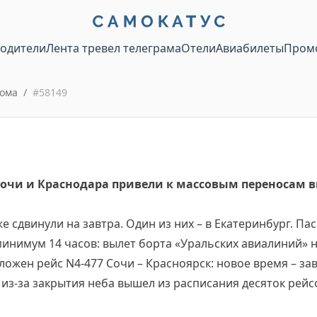
водители
Лента тревел телеграма
Отели
Авиабилеты
Пром
ома
/
#
58149
Сочи и Краснодара привели к массовым переносам в
е сдвинули на завтра. Один из них – в Екатеринбург. П
инимум 14 часов: вылет борта «Уральских авиалиний» н
ожен рейс N4-477 Сочи – Красноярск: новое время – завт
из-за закрытия неба вышел из расписания десяток рейсо