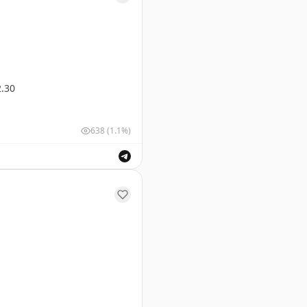
.30
638
(1.1%)
времени вылета рейсов и погодных условиях.
и вылета – 10.10
.20