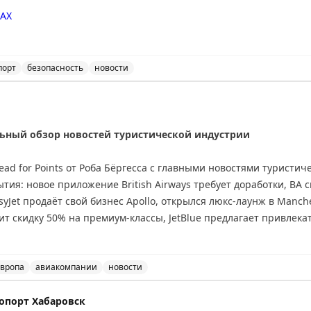
AX
порт
безопасность
новости
ичения на прием и выпуск воздушных судов в аэропорт
дельный обзор новостей туристической индустрии
d for Points от Роба Бёргесса с главными новостями туристич
тия: новое приложение British Airways требует доработки, BA
syJet продаёт свой бизнес Apollo, открылся люкс-лаунж в Manch
ит скидку 50% на премиум-классы, JetBlue предлагает привлека
кэшбэк до £250 с American Express. В программах лояльности: Avi
ый лаунж Air France в Heathrow Terminal 4. Рекомендуется подп
олной информации о лучших предложениях отелей и авиакомпа
вропа
авиакомпании
новости
тей туристической индустрии, включая обновления от Bri
опорт Хабаровск