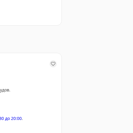
-за ковров, часть рейсов уже сдвинули на завтра.
удов.
:30 до 20:00
.