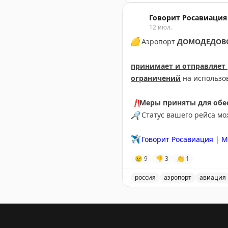
В аэропорту Краснодар в
Говорит Росавиация
12 июл.
🟡
Аэропорт
ДОМОДЕДОВ
принимает и отправляет
ограничений
на использо
❗️
Меры приняты для обес
🔎
Статус вашего рейса м
✈️
Говорит Росавиация
|
М
😢
9
👎
3
👏
1
россия
аэропорт
авиация
Аэропорт Домодедово при