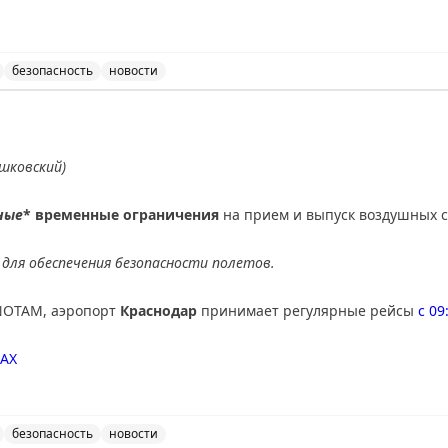
 на нашем
онлайн-табло
АХ
безопасность
новости
 27°C, осадки
ведены временные ограничения на прием и выпуск возду
шковский)
зи на всех ресурсах.
нал в MAX
ные
* временные ограничения
на прием и выпуск воздушных с
для обеспечения безопасности полетов.
NOTAM, аэропорт
Краснодар
принимает регулярные рейсы
с 09
AX
безопасность
новости