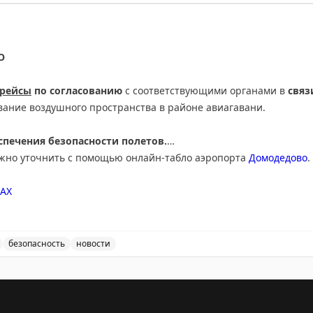
ведены дополнительные временные ограничения на прие
О
 рейсы
по согласованию
с соответствующими органами в
связ
вание воздушного пространства в районе авиагавани.
печения безопасности полетов.
ожно уточнить с помощью онлайн-табло аэропорта
Домодедово
.
АХ
безопасность
новости
нимает и отправляет рейсы по согласованию с соответ