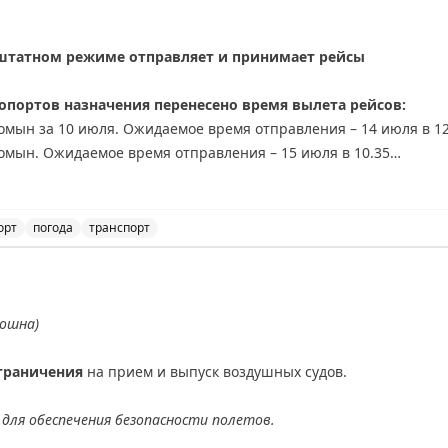
 штатном режиме отправляет и принимает рейсы
портов назначения перенесено время вылета рейсов:
омын за 10 июля. Ожидаемое время отправления – 14 июля в 12
омын. Ожидаемое время отправления – 15 июля в 10.35
есено время вылета рейсов:
одское за 10, 13 июля. Информация о времени вылета – 10.10
орт
погода
транспорт
к за 11, 12, 13 июля. Информация о времени вылета – 10.10
годе в аэропорту Хабаровска. Информация о переносе 
аевск-на-Амуре – Охотск за 12, 13 июля. Информация о времен
я. Ожидаемое время отправления – 14.00
ношна)
бытием самолета перенесено время вылета рейсов:
ква. Информация о времени вылета ожидается
граничения
на прием и выпуск воздушных судов.
еринбург – Санкт-Петербург. Ожидаемое время отправления – 13
для обеспечения безопасности полетов.
на момент публикации