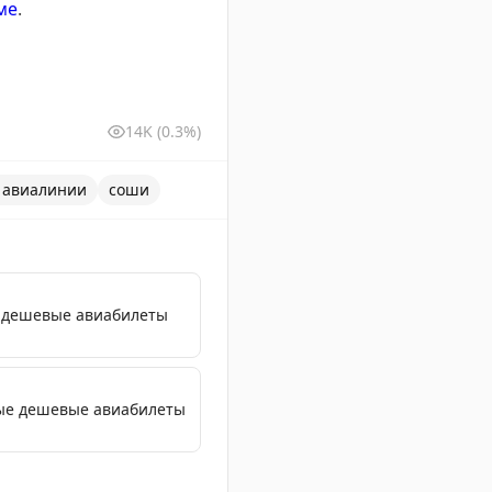
ме
.
14K
(0.3%)
 авиалинии
соши
е дешевые авиабилеты
мые дешевые авиабилеты