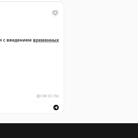
м и выпуск воздушных судов для обеспечения безопасн
и с введением
временных
18K
(0.1%)
ствующими органами в связи с введением временных о