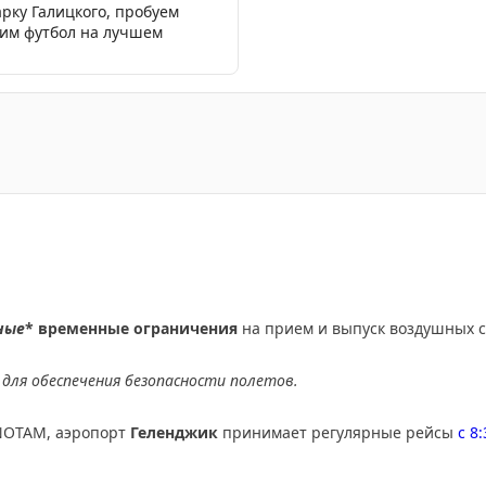
арку Галицкого, пробуем
рим футбол на лучшем
нодара произошли массовые переносы вылетов рейсов из
ные
* временные ограничения
на прием и выпуск воздушных с
для обеспечения безопасности полетов.
NOTAM, аэропорт
Геленджик
принимает регулярные рейсы
с 8