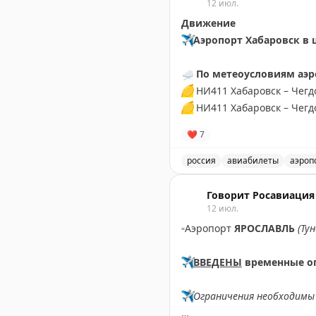
12 июл.
Движение
✈️
Аэропорт Хабаровск в
☁️
По метеоусловиям аэро
🟡
НИ411 Хабаровск – Чегд
🟡
НИ411 Хабаровск – Чегд
❤
7
✍🏼
Авиакомпаниями перен
🟡
НИ469 Хабаровск – Богор
россия
авиабилеты
аэроп
🟡
НИ419 Хабаровск – Охотс
Обновления о рейсах и по
🟡
НИ401 Хабаровск – Никол
Говорит Росавиация
🟡
SU850 Хабаровск – Сань
12 июл.
▫️
Аэропорт
ЯРОСЛАВЛЬ
(Ту
⏰
В связи с поздним при
🟡
SU5807 Хабаровск – Мос
✈️
ВВЕДЕНЫ
временные о
🟡
U6174 Хабаровск – Екат
✈️
Ограничения необходимы 
Информация актуальна 