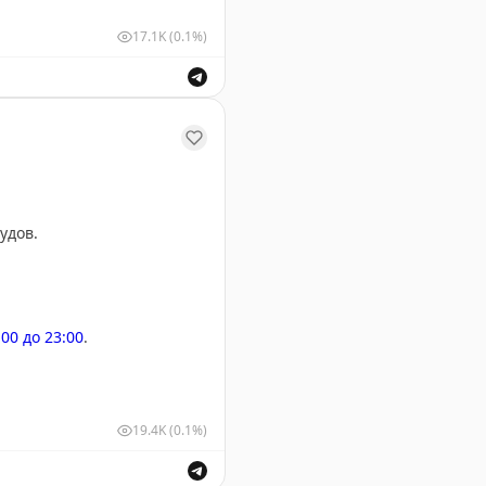
17.1K
(0.1%)
шных судов для обеспечения безопасности полетов.
удов.
:00 до 23:00
.
19.4K
(0.1%)