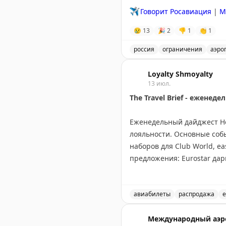
✈️
Говорит Росавиация
|
M
😢
13
🎉
2
👎
1
👏
1
россия
ограничения
аэро
Введены временные огран
Loyalty Shmoyalty
13 июл.
The Travel Brief - ежене
Еженедельный дайджест Hea
лояльности. Основные собы
наборов для Club World, ea
предложения: Eurostar дар
Virgin Atlantic запустила 
Holidays до вторника, нов
рассылку для получения п
авиабилеты
распродажа
е
Еженедельный обзор новос
Rob Burgess
Международный аэр
|
Original