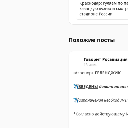
Краснодар: гуляем по п
казацкую кухню и смот
стадионе России
В аэропортах Сочи и Крас
Похожие посты
Говорит Росавиация
13 июл.
▫️
Аэропорт
ГЕЛЕНДЖИК
✈️
ВВЕДЕНЫ
дополнитель
✈️
Ограничения необходимы 
*Согласно действующему 