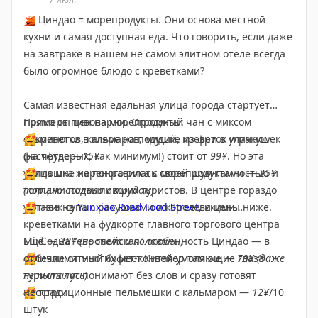
🤩
Парк Лу Синь
🦐
Циндао = морепродукты. Они основа местной
📍
м.
People's Hall
кухни и самая доступная еда. Что говорить, если даже
Расположен на скалистом берегу. Сюда –
на завтраке в нашем не самом элитном отеле всегда
наслаждаться открытыми видами на море и дышать
было огромное блюдо с креветками?
ароматом хвои.
Самая известная едальная улица города стартует
прямо от пивоварни. Огромный чан с миксом
Примеры цен на морепродукты:
осьминогов, кальмаров, мидий, креветок и ракушек
🤩
креветки в кляре на подушке из фри в уличном
(на четверых, как минимум!) стоит от
фастфуде —
15¥
99¥
. Но эта
улица мне не понравилась своей шум-гамностью и
🤩
плошка жареного риса с морепродуктами —
25¥
толпами подвыпивших туристов. В центре гораздо
(порцию осилила с трудом)
уютнее на
🤩
тазик супа с ракушками и королевскими
Yunxiao Road Food Street
, и цены ниже.
креветками на фудкорте главного торгового центра
MixC—
Ещё одна "европейская" особенность Циндао — в
28¥
(не съела и половины)
🤩
отличие от многих мест Китая умоляющие глаза
безлимитный буфет-конвейер там же —
79¥
(даже
не пыталась)
туриста тут понимают без слов и сразу готовят
🤩
неостро.
традиционные пельмешки с кальмаром —
12¥
/10
штук