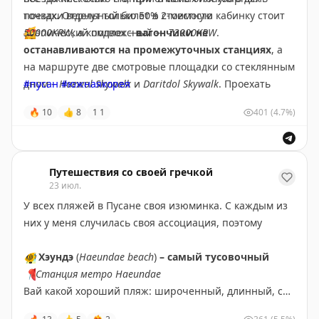
поездки вернут только 50% стоимости
точках. Отдельный билет в 2-местную кабинку стоит
🤩
50000KRW
эпический подвох –
, а комплексный —
вагончики не
73000KRW
.
#пусан
#южнаякорея
останавливаются на промежуточных станциях
, а
на маршруте две смотровые площадки со стеклянным
дном –
#пусан
Haewol Skywalk
#южнаякорея
и
Daritdol Skywalk
. Проехать
мимо – какой-то сюр.
🔥
10
👍
8
1
1
401
(4.7%)
При этом
весь путь полностью дублируется
прогулочными тропами! Первая идёт прямо под
линией, по которой движутся вагончики. Вторая —
Путешествия со своей гречкой
сверху, через сосновый лес. Обе тропы совершенно
23 июл.
бесплатные. Это 2 километра с открытым видом на
У всех пляжей в Пусане своя изюминка. С каждым из
море и район Хэундэ, множеством милых смотровых
них у меня случилась своя ассоциация, поэтому
площадок и фотоспотов
☺️
🐠
Хэундэ
(
Haeundae beach
)
– самый тусовочный
📍
Станция метро Haeundae
Вай какой хороший пляж: широченный, длинный, с
видом на небоскребы. Всегда много молодежи и