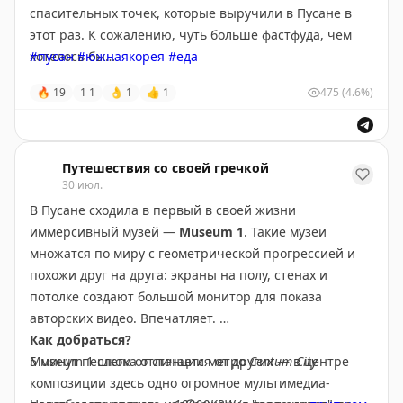
спасительных точек, которые выручили в Пусане в
🤩
Olive Young
этот раз. К сожалению, чуть больше фастфуда, чем
Самый популярный магазин косметики в Южной
хотелось бы…
#пусан
#южнаякорея
#еда
Корее с расположением у каждого столба. Тканевые
🔥
19
1
1
👌
1
👍
1
475
(4.6%)
маски
Mediheal
вдвое дешевле, чем в России.
🤩
Магазинчики-комбини
(CU, 7-Eleven, Emart и др.)
Аксессуары лучше брать в Daiso – там они вообще
Готовая еда не впечатлила, а вот сэндвичи по
стоят копейки.
3600KRW
– весьма годные для перекуса.
Путешествия со своей гречкой
🤩
Гипермаркет Emart
30 июл.
Именно в формате гипермаркета хорошая кулинария:
В Пусане сходила в первый в своей жизни
— нажористая пицца-барбекю –
14990KRW
иммерсивный музей —
Museum 1
. Такие музеи
— свежие роллы и суши – от
11000KRW
. Вкусные.
множатся по миру с геометрической прогрессией и
— порция курицы-терияки или запечённая свинина –
похожи друг на друга: экраны на полу, стенах и
от
9990KRW
потолке создают большой монитор для показа
Внутри больших Emart есть кафешка, где подают
авторских видео. Впечатляет.
горячие рамены (
6900KRW
) или вкусные дамплинги
Как добраться?
(
6000KRW
). Вечером — хорошие скидки.
Museum 1 слегка отличается от других — в центре
5 минут пешком от станции метро
Centum City
композиции здесь одно огромное мультимедиа-
🤩
Бургерная No Brand