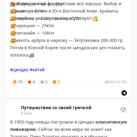
🍉
Примеры цен на фрукты:
В Циндао ещё и с фруктами всё хорошо. Выбор и
вкус не хуже, чем в Юго-Восточной Азии. Ароматы
🤩
манго —
8¥
/кг
дуриана на улицах тоже присутствуют
🤩
голубика —
12¥
/упаковка ±500г
😁
🤩
черешня —
25¥
/кг
🤩
питахайя —
10¥
/кг
🤩
мякоть арбуза в нарезку —
5¥
/упаковка 200-300 гр
Потом в Южной Корее после циндаоских цен плакать
хотелось
🙈
#циндао
#китай
🔥
15
❤‍🔥
4
🐳
2
🤗
1
464
(4.7%)
Путешествия со своей гречкой
6 июл.
В 1903 году немцы построили в Циндао
классическую
пивоварню
. Сейчас во всем мире её знают как
Tsingtao. Пиво Tsingtao продают и в обычных