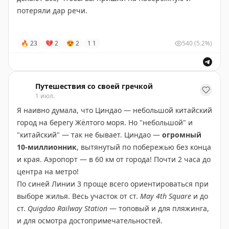
потеряли дар речи.
Заметила
интересный эффект:
из-за смога и низкой
🔥
23
💔
2
😍
2
1
1
540
(5.2%)
облачности на ночных фото кажется, будто на
верхних этажах небоскребов бушует пожар. Днём же
фотографии получаются ярче и контрастнее. Так что
никакого улучшайзинга. Это не я, это — Циндао
☺️
Путешествия со своей гречкой
1 июл.
#циндао
#китай
Я наивно думала, что Циндао — небольшой китайский
город на берегу Жёлтого моря. Но "небольшой" и
"китайский" — так не бывает. Циндао —
огромный
10-миллионник
, вытянутый по побережью без конца
и края. Аэропорт — в 60 км от города! Почти 2 часа до
центра на метро!
По синей Линии 3 проще всего ориентироваться при
выборе жилья. Весь участок от ст.
May 4th Square
и до
ст.
Quigdao Railway Station
— топовый и для пляжинга,
и для осмотра достопримечательностей.