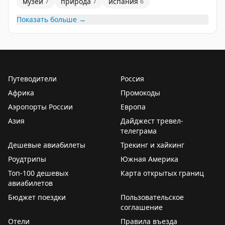
музеи
природа
испания
7
7
6
Показать больше →
Но этого бакинцам мало — и они регулярно
организовывают
фестивали ковров
. На один из
таких мы случайно попали. Все улицы в центре были
украшены коврами! Колоритнее не придумаешь
☺️
Путеводители
Россия
#баку
#азербайджан
Африка
Промокоды
Аэропорты России
Европа
Азия
Дайджест тревел-
телеграма
Дешевые авиабилеты
Трекинг и хайкинг
Роудтрипы
Южная Америка
Топ-100 дешевых
Карта открытых границ
авиабилетов
Бюджет поездки
Пользовательское
соглашение
Отели
Правила въезда