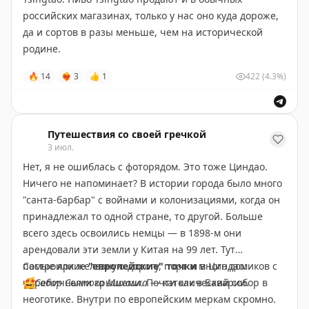
российских магазинах, только у нас оно куда дороже,
да и сортов в разы меньше, чем на исторической
родине.
Экскурсия на пивоварню покупается только заранее
🔥
14
❤‍🔥
3
👍
1
422
(4.3%)
на определенный временной слот. Крайне не
рекомендую выбирать вечернее время в пятницу или
выходные из-за огромных толп туристов! Не получите
никакого удовольствия. Я, как и большинство,
Путешествия со своей гречкой
покупала самый простой
3 июл.
тур А+В
с заходом в два
музея — исторический и современный корпус (
60¥
). В
Нет, я не ошиблась с фоторядом. Это тоже Циндао.
стоимость билета включена дегустация двух видов
Ничего не напоминает? В истории города было много
пива — светлого и тёмного нефильтрованного. На
"санта-барбар" с войнами и колонизациями, когда он
территории есть сувенирный магазин с низкими
принадлежал то одной стране, то другой. Больше
ценами. Там мной была захвачена оригинальная
всего здесь освоились немцы — в 1898-м они
баночка Tsingtao всего за
5¥
.
арендовали эти земли у Китая на 99 лет. Тут
Аппараты со свежим пивом в Циндао на каждом шагу
построили железную дорогу, порт и много домиков с
Самые яркие
"европейские" точки
в Циндао:
(
13-15¥
за 1 литр). Разливают в обычные бутылки и,
черепичными крышами. Почти как в Баварии.
🤩
Собор Святого Михаила
— католический собор в
по-старинке, в прозрачные пакеты с трубочкой.
неоготике. Внутри по европейским меркам скромно.