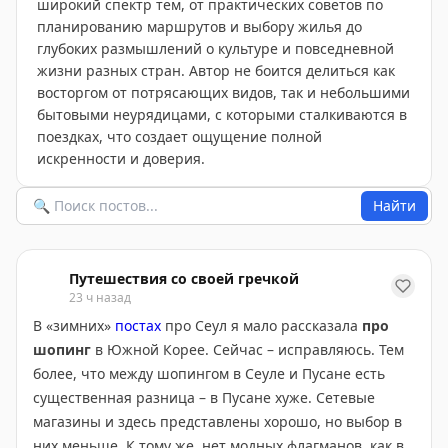
широкий спектр тем, от практических советов по
планированию маршрутов и выбору жилья до
глубоких размышлений о культуре и повседневной
жизни разных стран. Автор не боится делиться как
восторгом от потрясающих видов, так и небольшими
бытовыми неурядицами, с которыми сталкиваются в
поездках, что создает ощущение полной
искренности и доверия.
Найти
Путешествия со своей гречкой
23 ч назад
В «зимних»
постах
про Сеул я мало рассказала
про
шопинг
в Южной Корее. Сейчас – исправляюсь. Тем
более, что между шопингом в Сеуле и Пусане есть
существенная разница – в Пусане хуже. Сетевые
магазины и здесь представлены хорошо, но выбор в
них меньше. К тому же, нет модных флагманов, как в