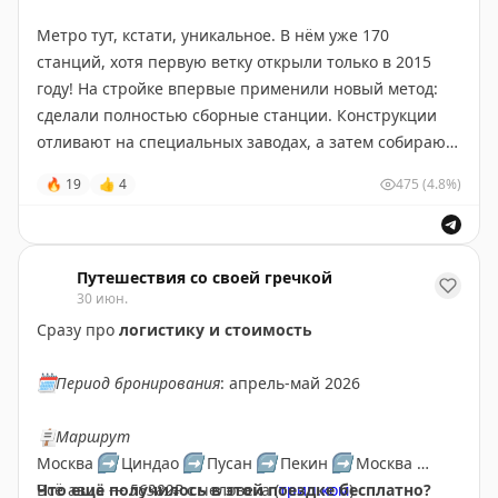
Метро тут, кстати, уникальное. В нём уже 170
станций, хотя первую ветку открыли только в 2015
году! На стройке впервые применили новый метод:
сделали полностью сборные станции. Конструкции
отливают на специальных заводах, а затем собирают
на месте, как Lego. Ну или как новостройки ПИКа.
🔥
19
👍
4
475
(4.8%)
Для таких же инженеров, как я, немного больше
интересного про метро Циндао:
🤩
несколько линий идут под водой. Поэтому тут
Путешествия со своей гречкой
30 июн.
самый глубокий и самый длинный в мире подводные
тоннели — 8 км длиной и 88 метров глубиной! Ребята,
Сразу про
логистику и стоимость
ещё раз: 88 метров под толщей воды!
🤩
Линия 6 полностью автоматическая. Ей управляет
🗓
Период бронирования
: апрель-май 2026
специальная система TACS. Она на 100%
контролирует движение поездов без участия
🪧
Маршрут
машинистов.
Москва
➡️
Циндао
➡️
Пусан
➡️
Пекин
➡️
Москва
🤩
в вагонах две степени кондиционирования — low
Всё авиа —
Что ещё получилось в этой поездке бесплатно?
56382₽
с человека (
трип.ком
)