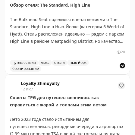
Обзор отеля: The Standard, High Line
не спят. Брайан делится личным опытом частых
ночных пожарных тревог во время командировок и
Gary Leff
|
View from the Wing
The Bulkhead Seat поделился впечатлениями о The
отмечает, что они помогли ему быстро научиться
Standard, High Line в Нью-Йорке (категория 6 World of
правильно действовать в чрезвычайной ситуации.
Hyatt). Отель расположен идеально — рядом с парком
Вопрос остается открытым: как найти баланс между
High Line в районе Meatpacking District, но качество
комфортом гостей и эффективностью подготовки к
не соответствует цене. Номер категории Standard
реальной опасности?
20
Queen (230 кв.м) оказался крошечным и устаревшим,
кровать неудобной, окна грязными. Персонал был
путешествия
люкс
отели
нью йорк
The Gate with Brian Cohen
|
Original
бронирование
невежлив и невнимателен к гостям. Завтрак не был
Обзор отеля The Standard, High Line в Нью-Йорке. Впе
предложен, апгрейд отклонен сразу. Дневной сбор
Loyalty Shmoyalty
$35 (отменен для Globalist) не указан на сайте. Автор
12 июл.
использовал бесплатный сертификат вместо 30 000
Советы TPG для путешественников: как
пойнтов и считает это хорошим решением, но не
справиться с жарой и толпами этим летом
рекомендует платить наличными ($772+налоги).
Отель нуждается в обновлении и переосмыслении
Лето 2023 года стало испытанием для
подхода к сервису.
путешественников: рекордные очереди в аэропортах
(2,99 млн проверок TSA в день), экстремальная жара в