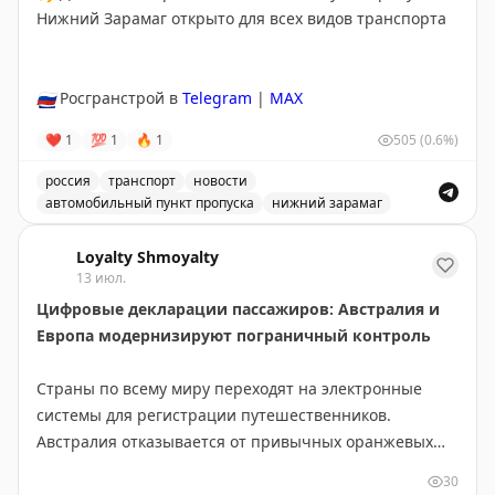
Погода
Нижний Зарамаг открыто для всех видов транспорта
🌧
Сегодня в Хабаровске до 27°C, осадки
Ветер южный, 2 – 3 м/с
Закат в 20.59
🇷🇺
Росгранстрой в
Telegram
|
MAX
❤
1
💯
1
🔥
1
505
(0.6%)
🔗
Остаемся с вами на связи на всех ресурсах.
Подписывайтесь на наш канал в MAX
россия
транспорт
новости
автомобильный пункт пропуска
нижний зарамаг
Движение через автомобильный пункт пропуска Нижни
Loyalty Shmoyalty
13 июл.
Цифровые декларации пассажиров: Австралия и
Европа модернизируют пограничный контроль
Страны по всему миру переходят на электронные
системы для регистрации путешественников.
Австралия отказывается от привычных оранжевых
бумажных карточек прибытия в пользу цифровой
30
платформы Australia Travel Declaration. Новая система