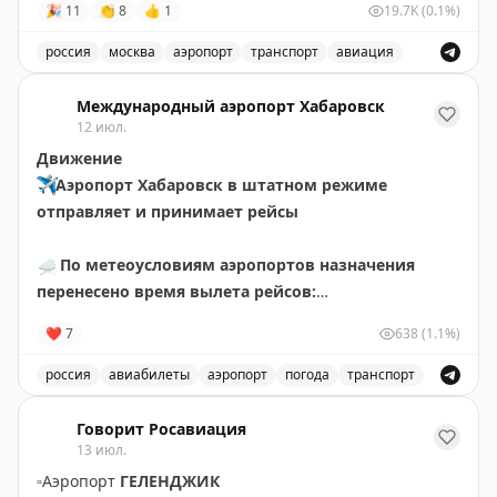
🎉
11
👏
8
👍
1
19.7K
(0.1%)
✈️
Говорит Росавиация
|
MAX
россия
москва
аэропорт
транспорт
авиация
Снятые ограничения на прием и выпуск воздушных су
Международный аэропорт Хабаровск
12 июл.
Движение
✈️
Аэропорт Хабаровск в штатном режиме
отправляет и принимает рейсы
☁️
По метеоусловиям аэропортов назначения
перенесено время вылета рейсов:
🟡
НИ411 Хабаровск – Чегдомын за 10 июля.
❤
7
638
(1.1%)
Ожидаемое время отправления – 14 июля в 12.30
🟡
НИ411 Хабаровск – Чегдомын. Ожидаемое время
россия
авиабилеты
аэропорт
погода
транспорт
отправления – 15 июля в 10.35
Обновления о рейсах и погоде в аэропорту Хабаровск
Говорит Росавиация
✍🏼
Авиакомпаниями перенесено время вылета
13 июл.
рейсов:
▫️
Аэропорт
ГЕЛЕНДЖИК