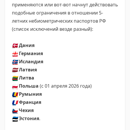
применяются или вот-вот начнут действовать
подобные ограничения в отношении 5-
летних небиометрических паспортов РФ
(список исключений везде разный):
🇩🇰
Дания
🇬🇪
Германия
🇮🇸
Исландия
🇱🇻
Латвия
🇱🇹
Литва
🇵🇱
Польша
(с 01 апреля 2026 года)
🇷🇴
Румыния
🇫🇷
Франция
🇨🇿
Чехия
🇪🇪
Эстония
.