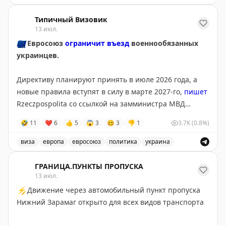
Введены временные ограничения на прием и выпуск в
Типичный Визовик
13 июл.
🇪🇺
Евросоюз
ограничит въезд
военнообязанных
украинцев.
Директиву планируют принять в июле 2026 года, а
новые правила вступят в силу в марте 2027-го,
пишет
Rzeczpospolita со ссылкой на замминистра МВД
Польши Мацея Душчика.
🤣
11
❤
6
👍
5
😱
3
🥴
3
👎
1
3.7K
(0.8%)
Для въезда и получения временной защиты
виза
европа
евросоюз
политика
украина
потребуется подтверждение освобождения или
Евросоюз планирует ограничить въезд военнообязанны
отсрочки от мобилизации. По данным издания,
ГРАНИЦА.ПУНКТЫ ПРОПУСКА
изменения поддерживает Польша, а инициатором
13 июл.
выступил Киев.
⚡
Движение через автомобильный пункт пропуска
Нижний Зарамаг открыто для всех видов транспорта
@tipical_vizovik