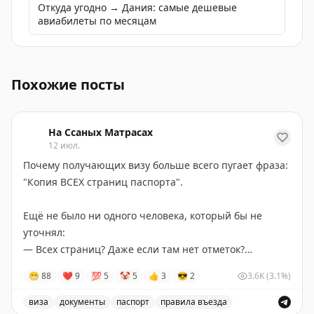
Откуда угодно → Дания: самые дешевые
авиабилеты по месяцам
Финляндия перестанет признавать небиометрические 
Похожие посты
На Ссаных Матрасах
12 июл.
Почему получающих визу больше всего пугает фраза:
"Копия ВСЕХ страниц паспорта".
Ещё не было ни одного человека, который бы не
уточнял:
— Всех страниц? Даже если там нет отметок?
— Да, всех страниц. Иначе, как узнать, что там нет
😁
88
❤
9
💯
5
🤡
5
👍
3
😎
2
3.6K
(3.1%)
отметок.
виза
документы
паспорт
правила въезда