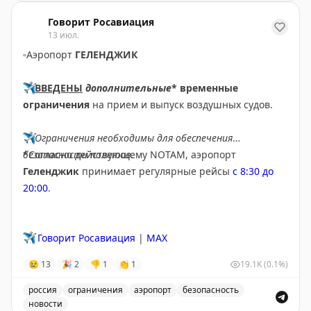
Вам жалко?
Обсуждение требований к получению визы, в частнос
Говорит Росавиация
13 июл.
▫️
Аэропорт
ГЕЛЕНДЖИК
✈️
ВВЕДЕНЫ
дополнительные
* временные
ограничения
на прием и выпуск воздушных судов.
✈️
Ограничения необходимы для обеспечения
безопасности полетов.
*Согласно действующему NOTAM, аэропорт
Геленджик
принимает регулярные рейсы
с 8:30 до
20:00
.
✈️
Говорит Росавиация
|
MAX
😢
13
🎉
2
👎
1
👏
1
19.1K
(0.1%)
россия
ограничения
аэропорт
безопасность
новости