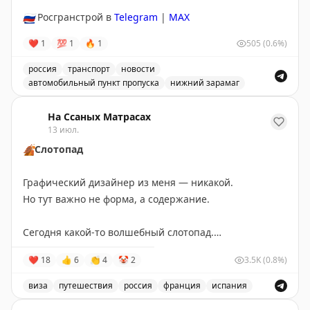
🇷🇺
Росгранстрой в
Telegram
|
MAX
❤
1
💯
1
🔥
1
505
(0.6%)
россия
транспорт
новости
автомобильный пункт пропуска
нижний зарамаг
Движение через автомобильный пункт пропуска Нижни
На Ссаных Матрасах
13 июл.
🍂
Слотопад
Графический дизайнер из меня — никакой.
Но тут важно не форма, а содержание.
Сегодня какой-то волшебный слотопад.
Записал своих путешественников в визовые центры:
❤
18
👍
6
👏
4
🤡
2
3.5K
(0.8%)
Испания — 17 июля,
Франция — 23 июля,
виза
путешествия
россия
франция
испания
Великобритания — 14 августа.
Запись о слотопаде в визовые центры Испании, Франц