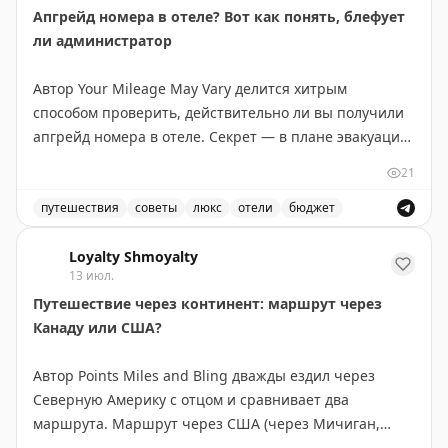
Апгрейд номера в отеле? Вот как понять, блефует
ли администратор
Автор Your Mileage May Vary делится хитрым
способом проверить, действительно ли вы получили
апгрейд номера в отеле. Секрет — в плане эвакуации
на обратной стороне двери в номере. Этот план
21
показывает планировку всех комнат на этаже и
позволяет увидеть, где ваш номер находится в
путешествия
советы
люкс
отели
бюджет
иерархии отеля. В бюджетных отелях (Hyatt Place,
Советы по апгрейду номера в отеле и как проверить 
Hampton Inn) апгрейд часто означает всего лишь
Loyalty Shmoyalty
13 июл.
несколько дополнительных футов площади или более
Путешествие через континент: маршрут через
высокий этаж. В старых отелях с нестандартной
Канаду или США?
планировкой различия более заметны. Автор
рекомендует всегда проверять карту эвакуации после
Автор Points Miles and Bling дважды ездил через
того, как вас поселили, чтобы понять реальный
Северную Америку с отцом и сравнивает два
размер полученного апгрейда. Иногда отель
маршрута. Маршрут через США (через Мичиган,
действительно дает хороший номер, но часто
Монтану, Айдахо и Вашингтон) короче на 300 км и