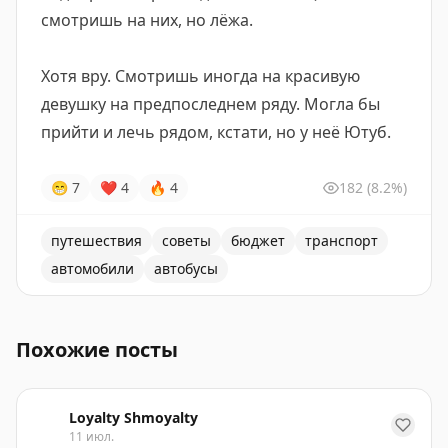
смотришь на них, но лёжа.
Хотя вру. Смотришь иногда на красивую
девушку на предпоследнем ряду. Могла бы
прийти и лечь рядом, кстати, но у неё Ютуб.
😁
7
❤
4
🔥
4
182
(8.2%)
путешествия
советы
бюджет
транспорт
автомобили
автобусы
Советы по путешествию на междугородних автобусах и
Похожие посты
Loyalty Shmoyalty
11 июл.