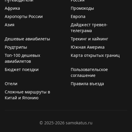
посетил все 50 штатов США за 35 лет. Его
Африка
Промокоды
путешествие началось с Гавайев и завершилось на
Аэропорты России
Европа
Аляске. Помимо штатов, он побывал в Вашингтоне,
Азия
Гуаме, Пуэрто-Рико и на Виргинских островах. Среди
Дайджест тревел-
телеграма
его трёх любимых штатов — Мэн с его живописным
Дешевые авиабилеты
побережьем и отличным кофе.
Трекинг и хайкинг
Роудтрипы
Южная Америка
Эти истории показывают, что США полны как
Топ-100 дешевых
Карта открытых границ
забавных туристических аттракционов, так и
авиабилетов
возможностей для серьёзных путешественников,
Бюджет поездки
Пользовательское
готовых исследовать страну в течение многих лет.
соглашение
Отели
Правила въезда
Points With a Crew
|
Wild About Travel
Сложные маршруты в
Китай и Японию
©
2025-2026
samokatus.ru