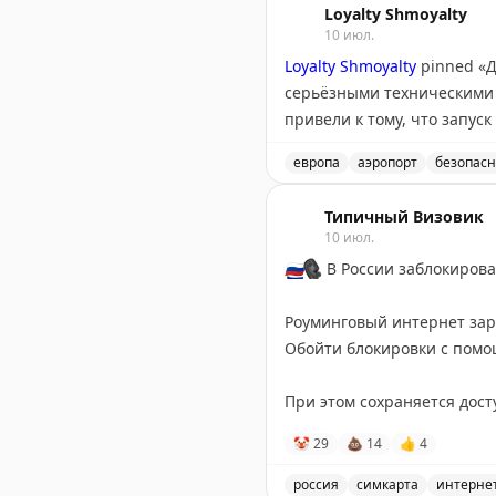
Loyalty Shmoyalty
10 июл.
Loyalty Shmoyalty
pinned «
Д
серьёзными техническими п
привели к тому, что запуск
европа
аэропорт
безопасн
Европейская система въез
Типичный Визовик
10 июл.
🇷🇺
📞
В России заблокиров
Роуминговый интернет зар
Обойти блокировки с помо
При этом сохраняется дост
зарубежные нейросети.
🤡
29
💩
14
👍
4
По оценке Mobile Research 
россия
симкарта
интерне