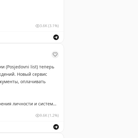
3.6K
(3.1%)
ех страниц паспорта
 (Posjedovni list) теперь
ждений. Новый сервис
кументы, оплачивать
рения личности и системы
 и сразу получить
9.6K
(1.2%)
ровые выписки о владении в электронном виде.