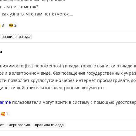
 там нет отметок?
 как узнать, что там нет отметок.

3
😎
2
правила въезда
 получению визы, в частности, необходимости копии вс
и
ижимости (List nepokretnosti) и кадастровые выписки о владении
рии в электронном виде, без посещения государственных учре
ти позволяет круглосуточно через интернет просматривать до
ически действительные электронные документы.
tar.me
пользователи могут войти в систему с помощью удостове
 NS eID, выбрать необходимый документ, оплатить его онлайн
🥰
1
ифровой подписью.
ет
черногория
правила въезда
но получать выписки из реестра недвижимости и кадаст