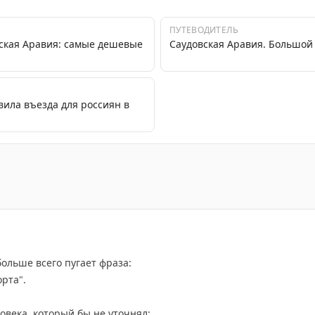
ПУТЕВОДИТЕЛЬ
вская Аравия: самые дешевые
Саудовская Аравия. Большой
вила въезда для россиян в
 Саудовскую Аравию без визы.
ольше всего пугает фраза:
рта".
овека, который бы не уточнял: