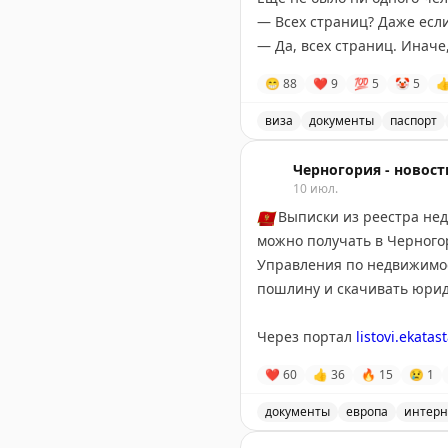
— Всех страниц? Даже если
— Да, всех страниц. Иначе,
😁
88
❤
9
💯
5
🤡
5

Вам жалко?
виза
документы
паспорт
Обсуждение требований к
Черногория - новост
10 июл.
🇲🇪
Выписки из реестра недв
можно получать в Черного
Управления по недвижимос
пошлину и скачивать юрид
Через портал
listovi.ekatas
электронной идентификации
❤
60
👍
36
🔥
15
😢
1
электронную выписку с ц
документы
европа
интерн
Черногория-Новости
В Черногории теперь мож