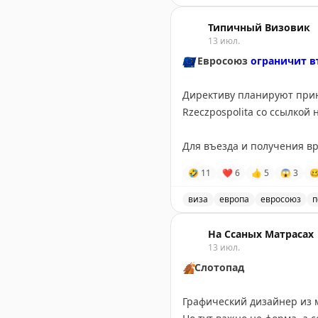
используют для выхода в и
В России заблокировали 
Типичный Визовик
@tipical_vizovik
13 июл.
🇪🇺
Евросоюз
ограничит в
Директиву планируют приня
Rzeczpospolita со ссылко
Для въезда и получения в
мобилизации. По данным и
🤣
11
❤
6
👍
5
😱
3

@tipical_vizovik
виза
европа
евросоюз
п
Евросоюз планирует огран
На Ссаных Матрасах
13 июл.
🍂
Слотопад
Графический дизайнер из 