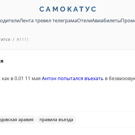
водители
Лента тревел телеграма
Отели
Авиабилеты
Пром
тится
/
#
1111
ся
как в 0.01 11 мая
Антон попытался въехать
в безвизовую
удовская аравия
правила въезда