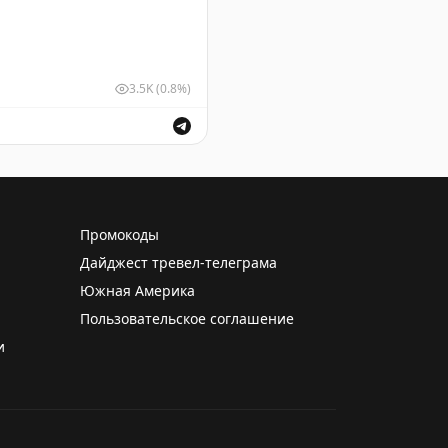
3.5K
(0.8%)
же обсуждение правил въезда для россиян.
Промокоды
Дайджест тревел-телеграма
Южная Америка
Пользовательское соглашение
и