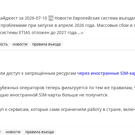
айджест за 2026-07-10
📰
Новости Европейская система въезда/выезда (EES) столкнулась с
роблемами при запуске в апреле 2026 года. Массовые сбои и 
 системы ETIAS отложен до 2027 года.…
»
ость
новости
правила въезда
да/выезда столкнулась с техническими проблемами, что 
али доступ к запрещённым ресурсам
через иностранные SIM-ка
убежных операторов теперь фильтруется по тем же правилам, ч
щью иностранной SIM-карты больше не получится.
уп к сервисам, которые сами ограничили работу в стране, включ
Group, у россиян находится около 2 млн иностранных SIM-карт, 
т
новости
правила въезда