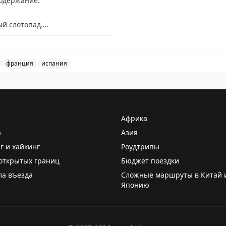
содержание.
ый слотопад.
нников в визовые центры:
франция
испания
та.
овые центры Испании, Франции и Великобритании, а так
тот слотопад.
— всё сюда:
Африка
а
Азия
г и хайкинг
Роудтрипы
открытых границ
Бюджет поездки
ла въезда
Сложные маршруты в Китай 
Японию