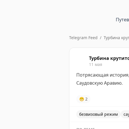
Путе
Telegram Feed
/
Турбина кру
Турбина крутит
11 мая
Потрясающая история, 
Саудовскую Аравию.
😁
2
безвизовый режим
са