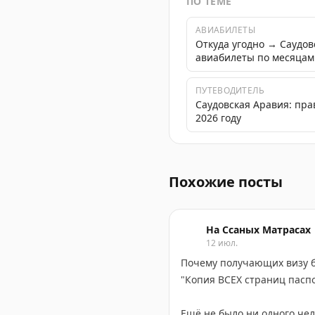
ПО ТЕМЕ
АВИАБИЛЕТЫ
Откуда угодно → Саудо
авиабилеты по месяцам
ПУТЕВОДИТЕЛЬ
Саудовская Аравия: пра
2026 году
История попытки въезда в
Похожие посты
На Ссаных Матрасах
12 июл.
Почему получающих визу б
"Копия ВСЕХ страниц паспо
Ещё не было ни одного чел