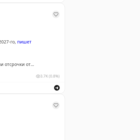
-карты, роуминговый интернет зарубежных операторов 
2027-го,
пишет
и отсрочки от
упил Киев.
3.7K
(0.8%)
 вступят в силу в марте 2027 года.