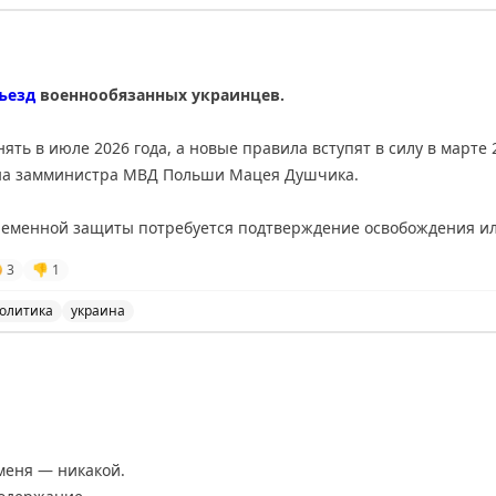
нтернет.
доступ к запрещённым ресурсам через иностранные SIM
ъезд
военнообязанных украинцев.
ть в июле 2026 года, а новые правила вступят в силу в марте 
й на замминистра МВД Польши Мацея Душчика.
ременной защиты потребуется подтверждение освобождения ил
здания, изменения поддерживает Польша, а инициатором выст

3
👎
1
олитика
украина
ичить въезд военнообязанных украинцев, новые правила
меня — никакой.