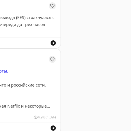
очереди до трёх часов
привело к отсрочке запуска ETIAS.
рты.
то и российские сети.
ая Netflix и некоторые
4.9K
(1.0%)
500 тыс. из них регулярно