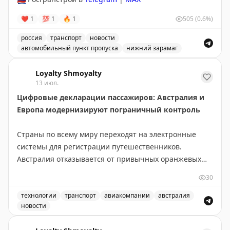
❤
1
💯
1
🔥
1
505
(0.6%)
россия
транспорт
новости
автомобильный пункт пропуска
нижний зарамаг
Движение через автомобильный пункт пропуска Нижни
Loyalty Shmoyalty
13 июл.
Цифровые декларации пассажиров: Австралия и
Европа модернизируют пограничный контроль
Страны по всему миру переходят на электронные
системы для регистрации путешественников.
Австралия отказывается от привычных оранжевых
бумажных карточек прибытия в пользу цифровой
30
платформы Australia Travel Declaration. Новая система
будет внедрена во всех международных аэропортах и
технологии
транспорт
авиакомпании
австралия
новости
портах в течение 12-18 месяцев. На проект выделено
Австралия отказывается от бумажных оранжевых карточ
56,1 млн австралийских долларов, а пилотная