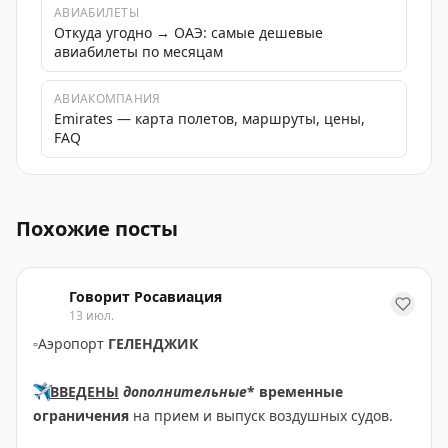
АВИАБИЛЕТЫ
Откуда угодно → ОАЭ: самые дешевые
авиабилеты по месяцам
АВИАКОМПАНИЯ
Emirates — карта полетов, маршруты, цены,
FAQ
Аэропорт Внуково ожидает прибытия рейса из Дубая 
Похожие посты
Говорит Росавиация
13 июл.
▫️
Аэропорт
ГЕЛЕНДЖИК
✈️
ВВЕДЕНЫ
дополнительные
* временные
ограничения
на прием и выпуск воздушных судов.