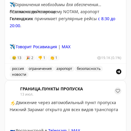
✈️
Ограничения необходимы для обеспечения
безопасности полетов.
*Согласно действующему NOTAM, аэропорт
Геленджик
принимает регулярные рейсы
с 8:30 до
20:00
.
✈️
Говорит Росавиация
|
MAX
😢
13
🎉
2
👎
1
👏
1
19.1K
(0.1%)
россия
ограничения
аэропорт
безопасность
новости
Введены временные ограничения на прием и выпуск в
ГРАНИЦА.ПУНКТЫ ПРОПУСКА
13 июл.
⚡
Движение через автомобильный пункт пропуска
Нижний Зарамаг открыто для всех видов транспорта
🇷🇺
Росгранстрой в
Telegram
|
MAX