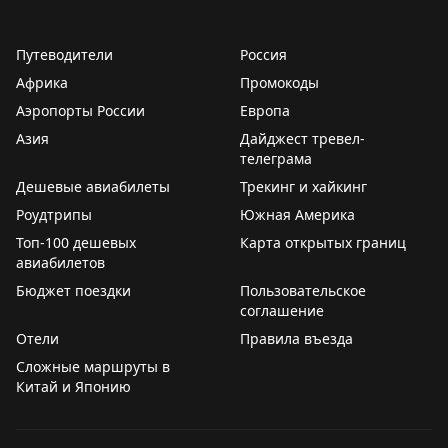
перенесено время вылета рейсов:
🟡
SU5807 Хабаровск – Москва. Информация о
Путеводители
Россия
времени вылета ожидается
Африка
Промокоды
🟡
U6174 Хабаровск – Екатеринбург – Санкт-
Петербург. Ожидаемое время отправления – 13.20
Аэропорты России
Европа
Азия
Дайджест тревел-
Информация актуальна на момент публикации
телеграма
Следите за обновлениями на нашем
онлайн-табло
Дешевые авиабилеты
Трекинг и хайкинг
Роудтрипы
Южная Америка
Погода
Топ-100 дешевых
Карта открытых границ
🌧
Сегодня в Хабаровске до 27°C, осадки
авиабилетов
Ветер южный, 2 – 3 м/с
Бюджет поездки
Пользовательское
Закат в 20.59
соглашение
Отели
Правила въезда
🔗
Остаемся с вами на связи на всех ресурсах.
Сложные маршруты в
Подписывайтесь на наш канал в MAX
Китай и Японию