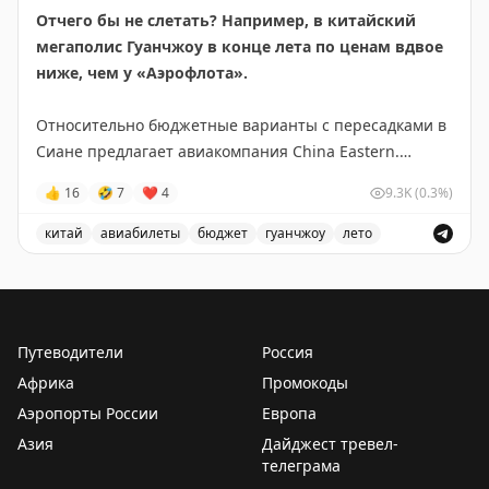
Отчего бы не слетать? Например, в китайский
мегаполис Гуанчжоу в конце лета по ценам вдвое
ниже, чем у «Аэрофлота».
Относительно бюджетные варианты с пересадками в
Сиане предлагает авиакомпания China Eastern.
Отправиться туда 27 августа, обратно – через девять
👍
16
🤣
7
❤
4
9.3K
(0.3%)
дней, 5 сентября можно за 27 тыс. руб., включая
багаж.
китай
авиабилеты
бюджет
гуанчжоу
лето
Бюджетные авиабилеты в Гуанчжоу из России с перес
Наличие и тарифы мы
проверяли
в 18:00.
@tourdom
Путеводители
Россия
Африка
Промокоды
Аэропорты России
Европа
Азия
Дайджест тревел-
телеграма