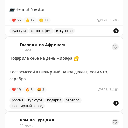
📷
Helmut Newton
❤
65
👍
17
😁
12
4.9K
(1.9%)
культура
фотография
искусство
Интимный снимок с полосатым другом в состоянии э
Галопом по Африкам
11 июл.
Подарила себе на день жирафа
😁
Костромской Ювелирный Завод делает, если что,
серебро
❤
19
🔥
8
🤩
3
358
(8.4%)
россия
культура
подарки
серебро
ювелирный завод
Подарок себе на день жирафа - серебро от Костромс
Крыша ТурДома
11 июл.