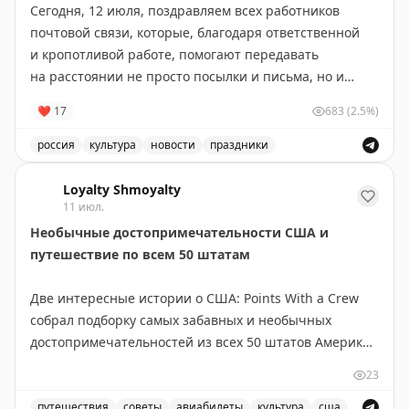
Сегодня, 12 июля, поздравляем всех работников
почтовой связи, которые, благодаря ответственной
и кропотливой работе, помогают передавать
на расстоянии не просто посылки и письма, но и
радость, хорошее настроение, счастье, заключенное
❤
17
683
(2.5%)
в этих посланиях
💌
россия
культура
новости
праздники
Желаем крепкого здоровья, стабильной
Поздравление с Днём российской почты и выражение 
бесперебойной работы
💛
Loyalty Shmoyalty
11 июл.
📸
Андрей Лавринович
Необычные достопримечательности США и
путешествие по всем 50 штатам
Две интересные истории о США: Points With a Crew
собрал подборку самых забавных и необычных
достопримечательностей из всех 50 штатов Америки.
В коллекцию вошли курьёзы вроде двухэтажного
23
туалета, самой большой в мире статуи джекалопа,
огромной синей статуи мустанга у аэропорта Денвера
путешествия
советы
авиабилеты
культура
сша