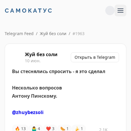
Telegram Feed
/
Жуй без соли
/
#
1963
Жуй без соли
Открыть в Telegram
10 июн.
Вы стеснялись спросить - я это сделал
Несколько вопросов
Антону Пинскому.
@zhuybezsoli
🔥
13
🤷‍♂
4
❤
3
🌭
1
🍌
1
2.1K