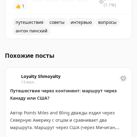
(1.1%)
👍
1
путешествия
советы
интервью
вопросы
антон пинский
Антон Пинский отвечает на вопросы о путешествиях и
Похожие посты
Loyalty Shmoyalty
13 июл.
Путешествие через континент: маршрут через
Канаду или США?
Автор Points Miles and Bling дважды ездил через
Северную Америку с отцом и сравнивает два
маршрута. Маршрут через США (через Мичиган,
Монтану, Айдахо и Вашингтон) короче на 300 км и