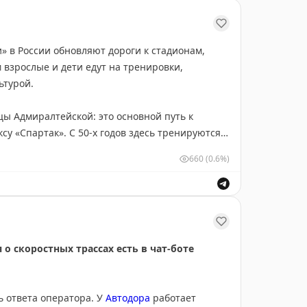
» в России обновляют дороги к стадионам,
 взрослые и дети едут на тренировки,
ьтурой.
цы Адмиралтейской: это основной путь к
су «Спартак». С 50-х годов здесь тренируются
 сегодня также работает спортзал, теннисный
660
(0.6%)
.
онт подъездной дороги к деревням Рылово
рассе «Лисья грива», известной своим сложным
аня по лыжным гонкам, а летом – любительские
о скоростных трассах есть в чат-боте
асток улицы Новомосковской, ведущей
анятий хоккеем и фигурным катанием. Также
ь ответа оператора. У
Автодора
работает