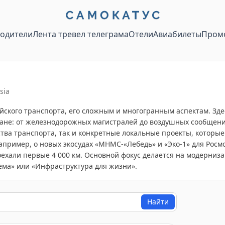
водители
Лента тревел телеграма
Отели
Авиабилеты
Пром
sia
йского транспорта, его сложным и многогранным аспектам. Зд
ане: от железнодорожных магистралей до воздушных сообщений
ва транспорта, так и конкретные локальные проекты, которы
апример, о новых экосудах «МНМС-«Лебедь» и «Эко-1» для Росм
ехали первые 4 000 км. Основной фокус делается на модерниз
ема» или «Инфраструктура для жизни».
Найти