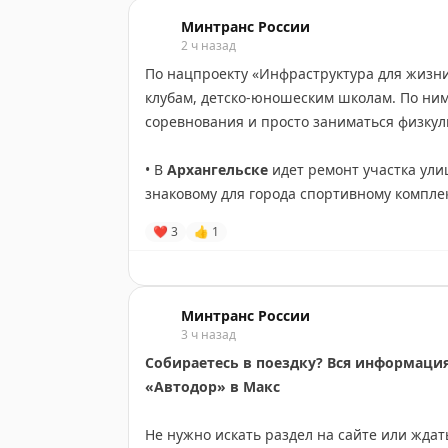
Минтранс России
2 ч назад
По нацпроекту «Инфраструктура для жизни
клубам, детско-юношеским школам. По ним
соревнования и просто заниматься физкул
• В
Архангельске
идет ремонт участка ули
знаковому для города спортивному комплек
пловцы, прыгуны в воду и ватерполисты. А
❤
3
👍
1
корт и футбольно‑баскетбольная площадка
• В
Нижегородской области
завершен рем
и Замятино. Это основной путь к лыжной т
Минтранс России
3 ч назад
рельефом. Зимой здесь проводят соревнов
соревнования по бегу.
Собираетесь в поездку? Вся информация 
«Автодор» в Mакс
• В столице
Тульской области
обновили уч
к Ледовому дворцу – спорткомплексу для з
Не нужно искать раздел на сайте или ждат