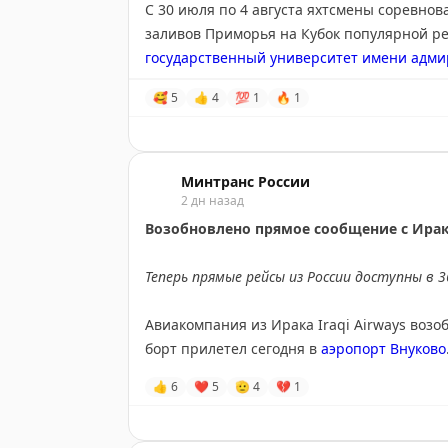
С 30 июля по 4 августа яхтсмены соревнов
заливов Приморья на Кубок популярной р
государственный университет имени адмир
🥰
5
👍
4
💯
1
🔥
1
Дата проведения выбрана неслучайно. 1 ав
российский флаг в устье Амура, заявил:
⏪
островом Сахалин составляет российские в
честь этой даты регата проводится в эти с
Минтранс России
2 дн назад
Обладая одним из самых больших яхтенных
Возобновлено прямое сообщение с Ира
университет выступает не только в роли и
активным участником. Во всех зачетных г
Теперь прямые рейсы из России доступны в 
взошли экипажи яхт университета. Поздра
Авиакомпания из Ирака Iraqi Airways воз
#КадрыТранспорта
#рекаморе
|
Росморре
борт прилетел сегодня в
аэропорт Внуково
👍
6
❤
5
🫡
4
💔
1
🦅
Минтранс в
MAКС
Иракская авиакомпания возвращает полеты
месяцев перерыва. Планируется выполнять
субботам).