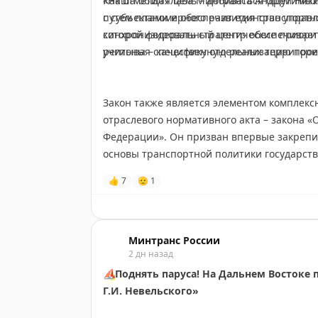
Как отметил глава Минтранса Андрей Ники
«Наша общая цель – добиваться ощутимых
#всм
#этс
с субъектами и обеспечит единство управ
путем планомерного развития транспортн
которой федеральный центр обеспечивает
синхронизировать стратегические приори
🦅
Минтранс в
MAКС
регионы – качественную реализацию проек
учитывая специфику отдельных территорий
Закон также является элементом комплекс
отраслевого нормативного акта – закона «
Федерации». Он призван впервые закрепи
основы транспортной политики государст
сформировать правовую базу регулирован
👍
7
🫡
1
#законодательство
🦅
Минтранс в
MAКС
Минтранс России
2 дн назад
⛵️
Поднять паруса! На Дальнем Востоке
Г.И. Невельского»