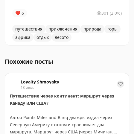
❤
6
301
(2.0%)
путешествия
приключения
природа
горы
африка
отдых
лесото
Страна Лесото, расположенная выше 1400 м над уров
Похожие посты
Loyalty Shmoyalty
13 июл.
Путешествие через континент: маршрут через
Канаду или США?
Автор Points Miles and Bling дважды ездил через
Северную Америку с отцом и сравнивает два
маршрута. Маршрут через США (через Мичиган,