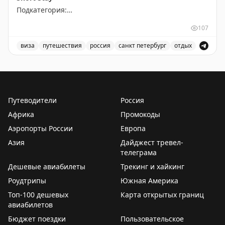
Подкатегория:
PRIME TIME (65 euros) Short Stay All kind of other
107
short stay visas
виза
путешествия
россия
санкт петербург
отдых
Доступны даты:
Доступные места в Санкт-Петербурге для короткого от
📆
28.09.2026 (1 шт.): 16:10
📆
29.09.2026 (2 шт.): 16:10, 16:20
Путеводители
Россия
Всего свободных мест:
3
Африка
Промокоды
Аэропорты России
Европа
Азия
Дайджест тревел-
телеграма
Дешевые авиабилеты
Трекинг и хайкинг
Роудтрипы
Южная Америка
Топ-100 дешевых
Карта открытых границ
авиабилетов
Бюджет поездки
Пользовательское