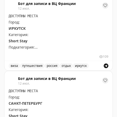
Бот для записи в ВЦ Франции
The Gate with Brian Cohen
|
Original
12 июл.
ДОСТУПНЫ МЕСТА
Город:
ИРКУТСК
Категория:
Short Stay
Подкатегория:
All kind of other short stay visas
109
Доступны даты:
виза
путешествия
россия
отдых
иркутск
📆
28.09.2026 (3 шт.): 10:00, 12:00, 9:00
Доступные места в Иркутске для короткого отдыха, ви
Бот для записи в ВЦ Франции
12 июл.
Всего свободных мест:
3
ДОСТУПНЫ МЕСТА
Город:
САНКТ-ПЕТЕРБУРГ
Категория:
Short Stay