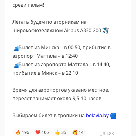
среди пальм!
Летать будем по вторникам на
широкофюзеляжном Airbus A330-200
✈️
🔹
Вылет из Минска – в 00:50, прибытие в
аэропорт Маттала – в 12:40
🔹
Вылет из аэропорта Маттала – в 14:40,
прибытие в Минск – в 22:10
Время для аэропортов указано местное,
перелет занимает около 9,5-10 часов.
Выбираем билет в тропики на
belavia.by
💙
🔥
196
❤
105
👍
35
🥰
14
35.8K