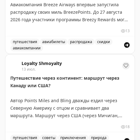
Авиакомпания Breeze Airways впервые запустила
распродажу своих миль BreezePoints. До 27 августа
2026 года участники программы Breezy Rewards могут
покупать баллы со скидкой до 50%, снижая цену до
13
1,45¢ за балл (обычно 2,90¢). Скидка зависит от
объема: 1000 баллов без скидки, 2000-4000 — 30%,
путешествия
авиабилеты
распродажа
скидки
авиакомпании
5000-9000 — 40%, 10000+ — 50%. Баллы
Breeze Airways продает BreezePoints со скидкой до 50
действительны 24 месяца, но не истекают для
Loyalty Shmoyalty
держателей карты Breeze Easy Visa. Тайлер Глатт
13 июл.
рекомендует покупать баллы только если вы найдете
Путешествие через континент: маршрут через
выгодные перелеты, где стоимость за балл
Канаду или США?
превышает 1,45¢. На некоторых маршрутах баллы
стоят до 2¢, что делает покупку выгодной. Перед
Автор Points Miles and Bling дважды ездил через
покупкой проверьте цены на сайте Breeze.
Северную Америку с отцом и сравнивает два
маршрута. Маршрут через США (через Мичиган,
Tyler Glatt
|
Original
Монтану, Айдахо и Вашингтон) короче на 300 км и
18
экономнее по топливу — идеален, если спешите. Но
главное открытие — это не пейзажи, а люди и
путешествия
советы
приключения
природа