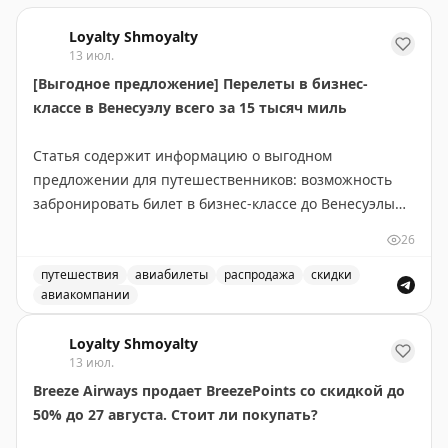
Loyalty Shmoyalty
13 июл.
[Выгодное предложение] Перелеты в бизнес-
классе в Венесуэлу всего за 15 тысяч миль
Статья содержит информацию о выгодном
предложении для путешественников: возможность
забронировать билет в бизнес-классе до Венесуэлы
всего за 15 000 миль. Это отличная возможность для
26
тех, кто накопил достаточное количество миль в
своей программе лояльности авиакомпании. Такие
путешествия
авиабилеты
распродажа
скидки
авиакомпании
предложения встречаются редко и позволяют
Выгодное предложение на перелеты в бизнес-классе в
значительно сэкономить на премиум-перелетах.
Loyalty Shmoyalty
Рекомендуется следить за подобными alert'ами, чтобы
13 июл.
не пропустить выгодные варианты бронирования.
Breeze Airways продает BreezePoints со скидкой до
50% до 27 августа. Стоит ли покупать?
Juan Ruiz
|
Original