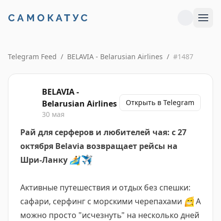
Telegram Feed
/
BELAVIA - Belarusian Airlines
/
#
1487
BELAVIA -
Открыть в Telegram
Belarusian Airlines
30 мая
Рай для серферов и любителей чая: с 27
октября Belavia возвращает рейсы на
Шри-Ланку
🏄
✈️
Активные путешествия и отдых без спешки:
сафари, серфинг с морскими черепахами
😁
А
можно просто "исчезнуть" на несколько дней