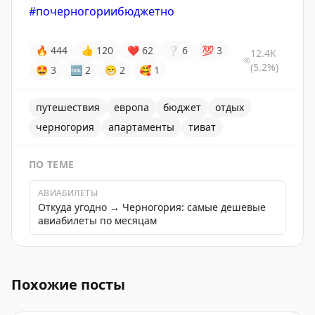
#почерногориибюджетно
🔥
444
👍
120
❤
62
❔
6
💯
3
12.4K
(5.2%)
🤩
3
🆒
2
😁
2
🥰
1
путешествия
европа
бюджет
отдых
черногория
апартаменты
тиват
ПО ТЕМЕ
АВИАБИЛЕТЫ
Откуда угодно → Черногория: самые дешевые
авиабилеты по месяцам
Апартаменты в Тивате, Черногория, за 30€/ночь - ид
Похожие посты