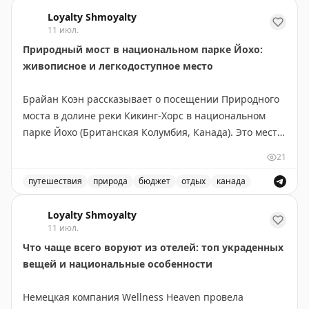
Loyalty Shmoyalty
11 июл.
Природный мост в национальном парке Йохо:
живописное и легкодоступное место
Брайан Коэн рассказывает о посещении Природного
моста в долине реки Кикинг-Хорс в национальном
парке Йохо (Британская Колумбия, Канада). Это место
находится всего в 3 км юго-западнее деревни Филд и
21
легко доступно — не требует пеших прогулок,
достаточно пройти по искусственному мосту от
путешествия
природа
бюджет
отдых
канада
парковки. Природный мост образовался благодаря
Посетите природный мост в национальном парке Йохо
эрозии известняка и абразии, вызванной потоком
Loyalty Shmoyalty
11 июл.
реки. Река продолжает активно вырезать русло,
Что чаще всего воруют из отелей: топ украденных
создавая впечатляющие скальные формации с
вещей и национальные особенности
водяными бассейнами. Вход в парк Йохо платный, но
сам Природный мост посещать бесплатно. Идеально
Немецкая компания Wellness Heaven провела
подходит для быстрого визита — даже 10 минут